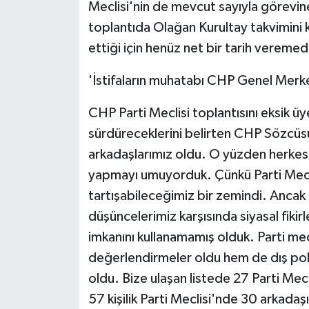
KÜLTÜR SANAT
Meclisi'nin de mevcut sayıyla görevi
toplantıda Olağan Kurultay takvimini
MAGAZİN
ettiği için henüz net bir tarih veremedik
Otomobil
'İstifaların muhatabı CHP Genel Merke
POLİTİKA
CHP Parti Meclisi toplantısını eksik ü
sürdüreceklerini belirten CHP Sözcüsü M
Sağlık
arkadaşlarımız oldu. O yüzden herkesin 
yapmayı umuyorduk. Çünkü Parti Meclis
SİYASET
tartışabileceğimiz bir zemindi. Ancak
SPOR HABERLERİ
düşüncelerimiz karşısında siyasal fiki
imkanını kullanamamış olduk. Parti me
TEKNOLOJİ
değerlendirmeler oldu hem de dış pol
oldu. Bize ulaşan listede 27 Parti Mecli
Turizm
57 kişilik Parti Meclisi'nde 30 arkadaşı