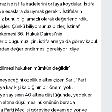
z ise istifa iradelerini ortaya koydular. İstifa
 ve esaslara da uymak gerekir. İstifaların
 bunu bilgi amaçlı olarak değerlendirdik,
şler. Çünkü biliyorsunuz bizler, İstinaf
kemesi 36. Hukuk Dairesi'nin
er olduğumuz için, istifaların ya da görev kabul
fından değerlendirmesi gerekiyor' diye
gidilmesi hukuken mümkün değildir'
yeceğini özellikle altını çizen Sarı, 'Parti
a kaç kişi kaldığının bir önemi yok.
ye sayısının 40 altına düştüğünde, yedekler
un altına düşülmesi hükmünün burada
la Parti Meclisi görevine devam ediyor ve