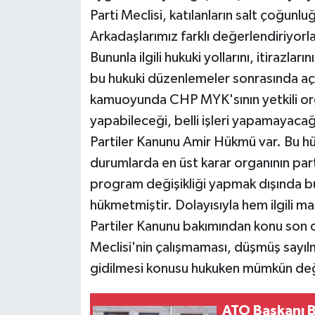
Parti Meclisi, katılanların salt çoğun
Arkadaşlarımız farklı değerlendiriyorlar
Bununla ilgili hukuki yollarını, itirazlar
bu hukuki düzenlemeler sonrasında açık
kamuoyunda CHP MYK'sının yetkili organ
yapabileceği, belli işleri yapamayacağı
Partiler Kanunu Amir Hükmü var. Bu h
durumlarda en üst karar organının parti
program değişikliği yapmak dışında bü
hükmetmiştir. Dolayısıyla hem ilgili 
Partiler Kanunu bakımından konu son der
Meclisi'nin çalışmaması, düşmüş sayıl
gidilmesi konusu hukuken mümkün deği
ATO Başkanı B