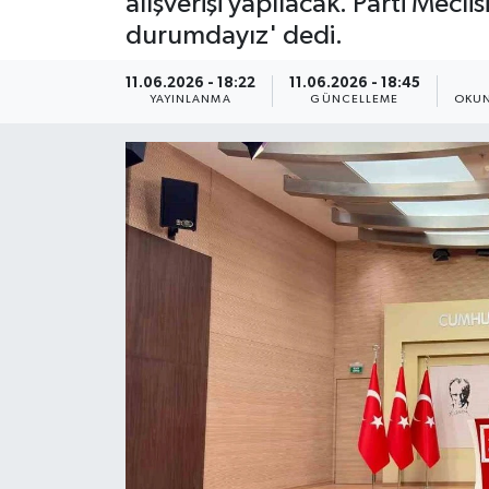
alışverişi yapılacak. Parti Mec
durumdayız' dedi.
ÇEVRE
11.06.2026 - 18:22
11.06.2026 - 18:45
Dış Haberler
YAYINLANMA
GÜNCELLEME
OKUN
Dünya
EĞİTİM
EKONOMİ
English News
Finans
Flaş Haber
Gayrimenkul