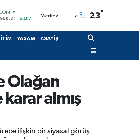
°
LAR
23
Merkez
,7436
%0.18
RO
,2510
%0.32
ERLİN
İTİM
YAŞAM
ASAYİŞ
,4811
%0.38
AM ALTIN
48.99
%2.59
ST100
.779
%-14
TCOIN
de Olağan
.960,21
%0.87
 karar almış
ce ilişkin bir siyasal görüş