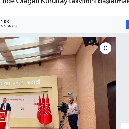
lisi'nde Olağan Kurultay takvimini başlatma
4 DK
MA SÜRESI