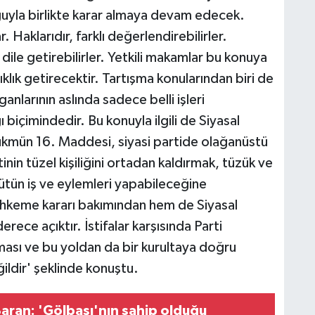
luğuyla birlikte karar almaya devam edecek.
. Haklarıdır, farklı değerlendirebilirler.
ını dile getirebilirler. Yetkili makamlar bu konuya
lık getirecektir. Tartışma konularından biri de
larının aslında sadece belli işleri
 biçimindedir. Bu konuyla ilgili de Siyasal
ükmün 16. Maddesi, siyasi partide olağanüstü
nin tüzel kişiliğini ortadan kaldırmak, tüzük ve
tün iş ve eylemleri yapabileceğine
mahkeme kararı bakımından hem de Siyasal
ece açıktır. İstifalar karşısında Parti
ması ve bu yoldan da bir kurultaya doğru
ldir' şeklinde konuştu.
aran: 'Gölbaşı'nın sahip olduğu