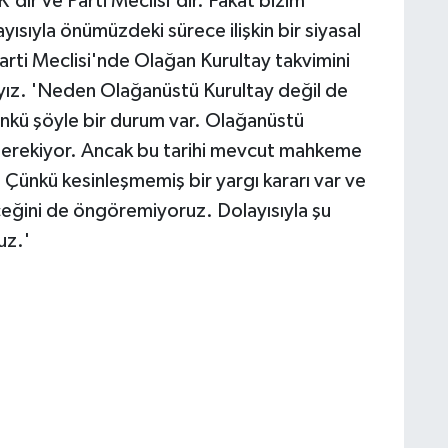
'dır ve Parti Meclisi'dir. Fakat bizim
yısıyla önümüzdeki sürece ilişkin bir siyasal
Parti Meclisi'nde Olağan Kurultay takvimini
yız. 'Neden Olağanüstü Kurultay değil de
ünkü şöyle bir durum var. Olağanüstü
iz gerekiyor. Ancak bu tarihi mevcut mahkeme
 Çünkü kesinleşmemiş bir yargı kararı var ve
ceğini de öngöremiyoruz. Dolayısıyla şu
uz.'