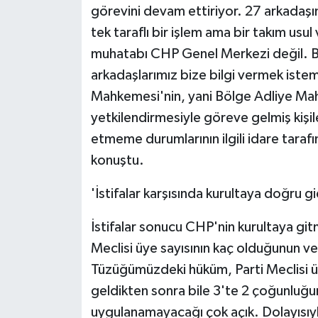
görevini devam ettiriyor. 27 arkadaşımı
ÜLKE GÜNDEMİ
tek taraflı bir işlem ama bir takım usul
YAŞAM
muhatabı CHP Genel Merkezi değil. Biz
arkadaşlarımız bize bilgi vermek istemi
YEREL
Mahkemesi'nin, yani Bölge Adliye Mah
yetkilendirmesiyle göreve gelmiş kişil
Yerel Haberler
etmeme durumlarının ilgili idare tara
konuştu.
'İstifalar karşısında kurultaya doğru 
İstifalar sonucu CHP'nin kurultaya gitme
Meclisi üye sayısının kaç olduğunun vey
Tüzüğümüzdeki hüküm, Parti Meclisi ü
geldikten sonra bile 3'te 2 çoğunluğ
uygulanamayacağı çok açık. Dolayısıy