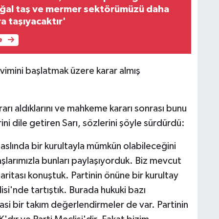
oğal taş ve mermer sektörümüzü daha
a taşıyacaktır'
e
vimini başlatmak üzere karar almış
arı aldıklarını ve mahkeme kararı sonrası bunu
i dile getiren Sarı, sözlerini şöyle sürdürdü:
aslında bir kurultayla mümkün olabileceğini
larımızla bunları paylaşıyorduk. Biz mevcut
aritası konuştuk. Partinin önüne bir kurultay
isi'nde tartıştık. Burada hukuki bazı
si bir takım değerlendirmeler de var. Partinin