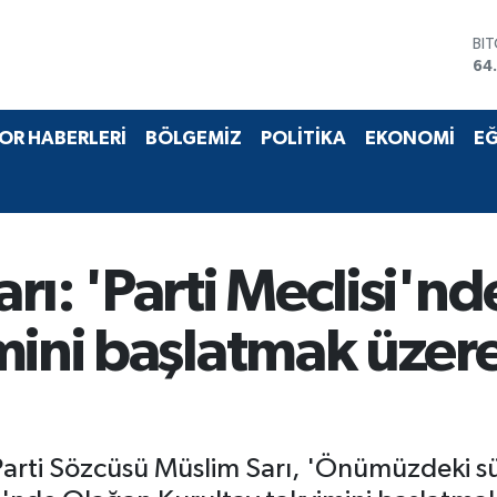
DO
47
EU
55
ST
OR HABERLERİ
BÖLGEMİZ
POLİTİKA
EKONOMİ
EĞ
64
GR
66
Bİ
13
BI
rı: 'Parti Meclisi'n
64
mini başlatmak üzere
arti Sözcüsü Müslim Sarı, 'Önümüzdeki süre