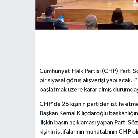
GENEL
GÜNDEM
Güvenlik
HABERDE İNSAN
Cumhuriyet Halk Partisi (CHP) Parti S
İNSAN
bir siyasal görüş alışverişi yapılacak.
başlatmak üzere karar almış durumday
İş Dünyası
CHP'de 28 kişinin partiden istifa etme
Jandarma
Başkan Kemal Kılıçdaroğlu başkanlığı
ilişkin basın açıklaması yapan Parti S
Kadın
kişinin istifalarının muhatabının CHP ol