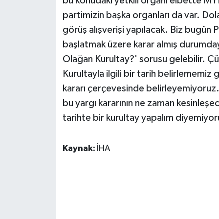
bu konudaki yetkili organı elbette MYK
partimizin başka organları da var. Dola
görüş alışverişi yapılacak. Biz bugün 
başlatmak üzere karar almış durumda
Olağan Kurultay?' sorusu gelebilir. Ç
Kurultayla ilgili bir tarih belirlemem
kararı çerçevesinde belirleyemiyoruz.
bu yargı kararının ne zaman kesinleşe
tarihte bir kurultay yapalım diyemiyor
Kaynak:
İHA