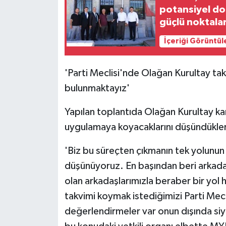
potansiyel d
güçlü noktalar
İçeriği Görüntül
'Parti Meclisi'nde Olağan Kurultay tak
bulunmaktayız'
Yapılan toplantıda Olağan Kurultay kar
uygulamaya koyacaklarını düşündüklerin
'Biz bu süreçten çıkmanın tek yolunun 
düşünüyoruz. En başından beri arkadaş
olan arkadaşlarımızla beraber bir yol h
takvimi koymak istediğimizi Parti Mecl
değerlendirmeler var onun dışında siya