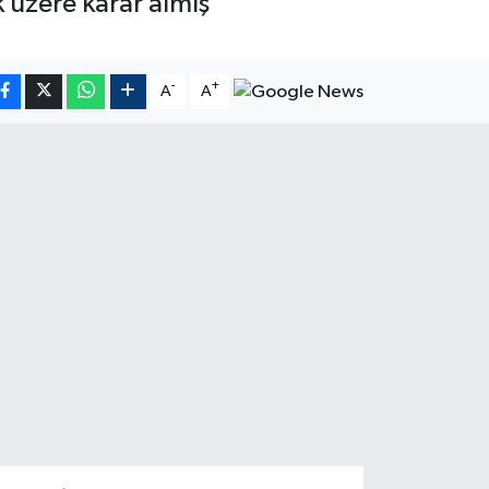
k üzere karar almış
-
+
A
A