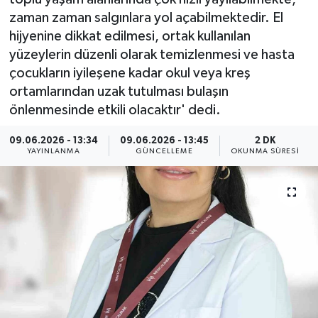
zaman zaman salgınlara yol açabilmektedir. El
ÇEVRE
hijyenine dikkat edilmesi, ortak kullanılan
yüzeylerin düzenli olarak temizlenmesi ve hasta
Dış Haberler
çocukların iyileşene kadar okul veya kreş
ortamlarından uzak tutulması bulaşın
Dünya
önlenmesinde etkili olacaktır' dedi.
EĞİTİM
09.06.2026 - 13:34
09.06.2026 - 13:45
2 DK
YAYINLANMA
GÜNCELLEME
OKUNMA SÜRESI
EKONOMİ
English News
Finans
Flaş Haber
Gayrimenkul