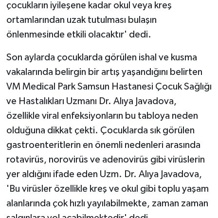
KÜLTÜR SANAT
çocukların iyileşene kadar okul veya kreş
ortamlarından uzak tutulması bulaşın
MAGAZİN
önlenmesinde etkili olacaktır' dedi.
Otomobil
Son aylarda çocuklarda görülen ishal ve kusma
vakalarında belirgin bir artış yaşandığını belirten
POLİTİKA
VM Medical Park Samsun Hastanesi Çocuk Sağlığı
ve Hastalıkları Uzmanı Dr. Alıya Javadova,
Sağlık
özellikle viral enfeksiyonların bu tabloya neden
SİYASET
olduğuna dikkat çekti. Çocuklarda sık görülen
gastroenteritlerin en önemli nedenleri arasında
SPOR HABERLERİ
rotavirüs, norovirüs ve adenovirüs gibi virüslerin
yer aldığını ifade eden Uzm. Dr. Alıya Javadova,
TEKNOLOJİ
'Bu virüsler özellikle kreş ve okul gibi toplu yaşam
Turizm
alanlarında çok hızlı yayılabilmekte, zaman zaman
salgınlara yol açabilmektedir' dedi.