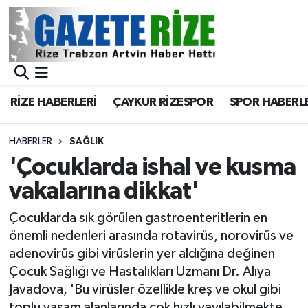
BÖLGEMİZ
Merkez Nöbetçi Eczaneler
SPOR
Merkez Hava Durumu
RİZE HABERLERİ
ÇAYKUR RİZESPOR
SPOR HABERL
Asayiş
Merkez Trafik Yoğunluk Haritası
HABERLER
SAĞLIK
Rize Jandarma Komutanlığı
Süper Lig Puan Durumu ve Fikstür
'Çocuklarda ishal ve kusma
vakalarına dikkat'
Bilim Teknoloji
Tüm Manşetler
Çocuklarda sık görülen gastroenteritlerin en
Bölge
Son Dakika Haberleri
önemli nedenleri arasında rotavirüs, norovirüs ve
adenovirüs gibi virüslerin yer aldığına değinen
Advertising news
Haber Arşivi
Çocuk Sağlığı ve Hastalıkları Uzmanı Dr. Alıya
Javadova, 'Bu virüsler özellikle kreş ve okul gibi
Canlı Maç
toplu yaşam alanlarında çok hızlı yayılabilmekte,