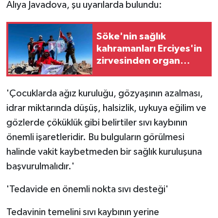
Alıya Javadova, şu uyarılarda bulundu:
Söke'nin sağlık
kahramanları Erciyes'in
zirvesinden organ
bağışı çağrısı yaptı
'Çocuklarda ağız kuruluğu, gözyaşının azalması,
idrar miktarında düşüş, halsizlik, uykuya eğilim ve
gözlerde çöküklük gibi belirtiler sıvı kaybının
önemli işaretleridir. Bu bulguların görülmesi
halinde vakit kaybetmeden bir sağlık kuruluşuna
başvurulmalıdır.'
'Tedavide en önemli nokta sıvı desteği'
Tedavinin temelini sıvı kaybının yerine