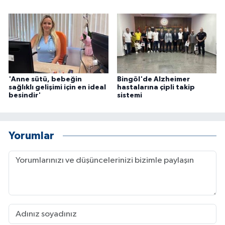
'Anne sütü, bebeğin
Bingöl'de Alzheimer
sağlıklı gelişimi için en ideal
hastalarına çipli takip
besindir'
sistemi
Yorumlar