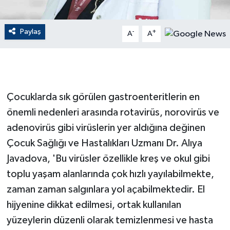
GENEL
Paylaş
-
+
A
A
GÜNDEM
Güvenlik
Çocuklarda sık görülen gastroenteritlerin en
HABERDE İNSAN
önemli nedenleri arasında rotavirüs, norovirüs ve
adenovirüs gibi virüslerin yer aldığına değinen
İNSAN
Çocuk Sağlığı ve Hastalıkları Uzmanı Dr. Alıya
İş Dünyası
Javadova, 'Bu virüsler özellikle kreş ve okul gibi
toplu yaşam alanlarında çok hızlı yayılabilmekte,
Jandarma
zaman zaman salgınlara yol açabilmektedir. El
hijyenine dikkat edilmesi, ortak kullanılan
Kadın
yüzeylerin düzenli olarak temizlenmesi ve hasta