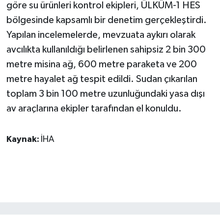
KÜLTÜR SANAT
göre su ürünleri kontrol ekipleri, ÜLKÜM-1 HES
bölgesinde kapsamlı bir denetim gerçekleştirdi.
MAGAZİN
Yapılan incelemelerde, mevzuata aykırı olarak
avcılıkta kullanıldığı belirlenen sahipsiz 2 bin 300
Otomobil
metre misina ağ, 600 metre paraketa ve 200
metre hayalet ağ tespit edildi. Sudan çıkarılan
POLİTİKA
toplam 3 bin 100 metre uzunluğundaki yasa dışı
Sağlık
av araçlarına ekipler tarafından el konuldu.
SİYASET
Kaynak:
İHA
SPOR HABERLERİ
TEKNOLOJİ
Turizm