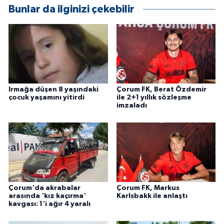
Bunlar da ilginizi çekebilir
ÜLKE GÜNDEMİ
YAŞAM
YEREL
Yerel Haberler
Irmağa düşen 8 yaşındaki
Çorum FK, Berat Özdemir
çocuk yaşamını yitirdi
ile 2+1 yıllık sözleşme
imzaladı
Çorum'da akrabalar
Çorum FK, Markus
arasında 'kız kaçırma'
Karlsbakk ile anlaştı
kavgası: 1'i ağır 4 yaralı