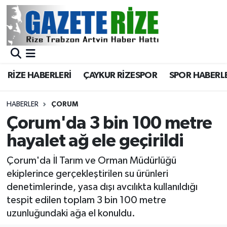
BÖLGEMİZ
Merkez Nöbetçi Eczaneler
SPOR
Merkez Hava Durumu
RİZE HABERLERİ
ÇAYKUR RİZESPOR
SPOR HABERL
Asayiş
Merkez Trafik Yoğunluk Haritası
HABERLER
ÇORUM
Rize Jandarma Komutanlığı
Süper Lig Puan Durumu ve Fikstür
Çorum'da 3 bin 100 metre
hayalet ağ ele geçirildi
Bilim Teknoloji
Tüm Manşetler
Çorum'da İl Tarım ve Orman Müdürlüğü
Bölge
Son Dakika Haberleri
ekiplerince gerçekleştirilen su ürünleri
denetimlerinde, yasa dışı avcılıkta kullanıldığı
Advertising news
Haber Arşivi
tespit edilen toplam 3 bin 100 metre
uzunluğundaki ağa el konuldu.
Canlı Maç