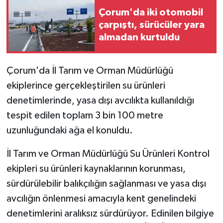
Çorum'da iki otomobil
GENEL
çarpıştı, sürücüler yara
almadan kurtuldu
GÜNDEM
Çorum'da İl Tarım ve Orman Müdürlüğü
Güvenlik
ekiplerince gerçekleştirilen su ürünleri
HABERDE İNSAN
denetimlerinde, yasa dışı avcılıkta kullanıldığı
tespit edilen toplam 3 bin 100 metre
İNSAN
uzunluğundaki ağa el konuldu.
İş Dünyası
İl Tarım ve Orman Müdürlüğü Su Ürünleri Kontrol
ekipleri su ürünleri kaynaklarının korunması,
Jandarma
sürdürülebilir balıkçılığın sağlanması ve yasa dışı
avcılığın önlenmesi amacıyla kent genelindeki
Kadın
denetimlerini aralıksız sürdürüyor. Edinilen bilgiye