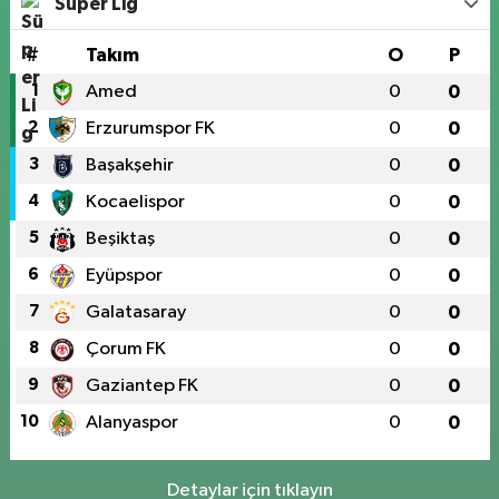
Süper Lig
#
Takım
O
P
1
Amed
0
0
2
Erzurumspor FK
0
0
3
Başakşehir
0
0
4
Kocaelispor
0
0
5
Beşiktaş
0
0
6
Eyüpspor
0
0
7
Galatasaray
0
0
8
Çorum FK
0
0
9
Gaziantep FK
0
0
10
Alanyaspor
0
0
Detaylar için tıklayın