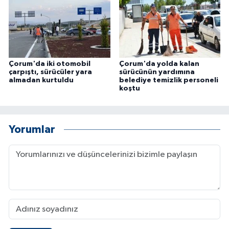
Çorum'da iki otomobil
Çorum'da yolda kalan
çarpıştı, sürücüler yara
sürücünün yardımına
almadan kurtuldu
belediye temizlik personeli
koştu
Yorumlar