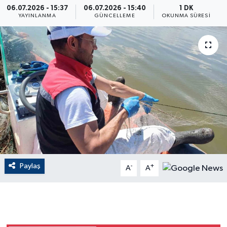
06.07.2026 - 15:37
06.07.2026 - 15:40
1 DK
YAYINLANMA
GÜNCELLEME
OKUNMA SÜRESI
ÇEVRE
Dış Haberler
Dünya
EĞİTİM
EKONOMİ
English News
Paylaş
-
+
A
A
Finans
Flaş Haber
Gayrimenkul