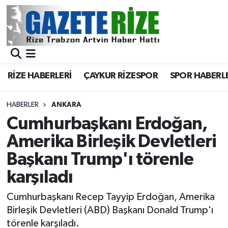
BÖLGEMİZ
Merkez Nöbetçi Eczaneler
SPOR
Merkez Hava Durumu
RİZE HABERLERİ
ÇAYKUR RİZESPOR
SPOR HABERL
Asayiş
Merkez Trafik Yoğunluk Haritası
HABERLER
ANKARA
Rize Jandarma Komutanlığı
Süper Lig Puan Durumu ve Fikstür
Cumhurbaşkanı Erdoğan,
Amerika Birleşik Devletleri
Bilim Teknoloji
Tüm Manşetler
Başkanı Trump'ı törenle
Bölge
Son Dakika Haberleri
karşıladı
Advertising news
Haber Arşivi
Cumhurbaşkanı Recep Tayyip Erdoğan, Amerika
Birleşik Devletleri (ABD) Başkanı Donald Trump'ı
Canlı Maç
törenle karşıladı.