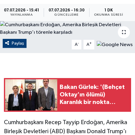
ÇEVRE
07.07.2026 - 15:41
07.07.2026 - 16:30
1 DK
YAYINLANMA
GÜNCELLEME
OKUNMA SÜRESI
Dış Haberler
Dünya
Paylaş
-
+
A
A
EĞİTİM
EKONOMİ
Bakan Gürlek: '(Behçet
English News
Oktay'ın ölümü)
Karanlık bir nokta
Finans
kalmayacak, suçlu varsa
da bunu çıkartmak
Flaş Haber
Cumhurbaşkanı Recep Tayyip Erdoğan, Amerika
devletin görevi'
Birleşik Devletleri (ABD) Başkanı Donald Trump'ı
Gayrimenkul