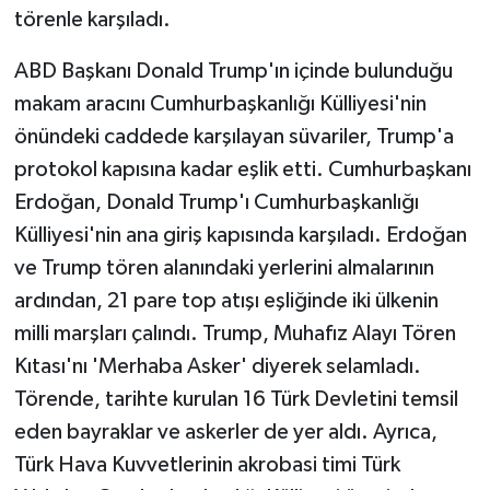
törenle karşıladı.
GENEL
ABD Başkanı Donald Trump'ın içinde bulunduğu
makam aracını Cumhurbaşkanlığı Külliyesi'nin
GÜNDEM
önündeki caddede karşılayan süvariler, Trump'a
Güvenlik
protokol kapısına kadar eşlik etti. Cumhurbaşkanı
Erdoğan, Donald Trump'ı Cumhurbaşkanlığı
HABERDE İNSAN
Külliyesi'nin ana giriş kapısında karşıladı. Erdoğan
ve Trump tören alanındaki yerlerini almalarının
İNSAN
ardından, 21 pare top atışı eşliğinde iki ülkenin
İş Dünyası
milli marşları çalındı. Trump, Muhafız Alayı Tören
Kıtası'nı 'Merhaba Asker' diyerek selamladı.
Jandarma
Törende, tarihte kurulan 16 Türk Devletini temsil
eden bayraklar ve askerler de yer aldı. Ayrıca,
Kadın
Türk Hava Kuvvetlerinin akrobasi timi Türk