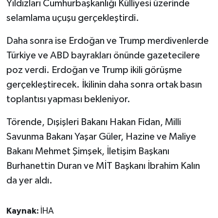
Yıldızları Cumhurbaşkanlığı Külliyesi üzerinde
KÜLTÜR SANAT
selamlama uçuşu gerçekleştirdi.
MAGAZİN
Daha sonra ise Erdoğan ve Trump merdivenlerde
Otomobil
Türkiye ve ABD bayrakları önünde gazetecilere
poz verdi. Erdoğan ve Trump ikili görüşme
POLİTİKA
gerçekleştirecek. İkilinin daha sonra ortak basın
toplantısı yapması bekleniyor.
Sağlık
Törende, Dışişleri Bakanı Hakan Fidan, Milli
SİYASET
Savunma Bakanı Yaşar Güler, Hazine ve Maliye
Bakanı Mehmet Şimşek, İletişim Başkanı
SPOR HABERLERİ
Burhanettin Duran ve MİT Başkanı İbrahim Kalın
TEKNOLOJİ
da yer aldı.
Turizm
Kaynak:
İHA