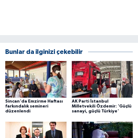
ÜLKE GÜNDEMİ
YAŞAM
YEREL
Bunlar da ilginizi çekebilir
Yerel Haberler
Sincan'da Emzirme Haftası
AK Parti İstanbul
farkındalık semineri
Milletvekili Özdemir: 'Güçlü
düzenlendi
sanayi, güçlü Türkiye'