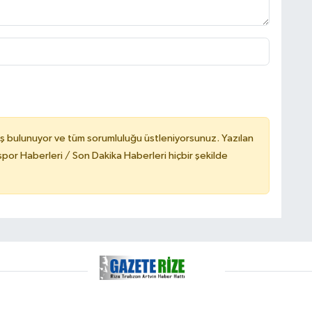
ş bulunuyor ve tüm sorumluluğu üstleniyorsunuz. Yazılan
or Haberleri / Son Dakika Haberleri hiçbir şekilde