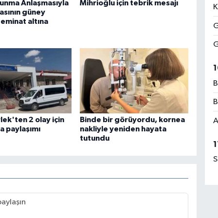
unma Anlaşmasıyla
Mihrioğlu için tebrik mesajı
K
asının güney
eminat altına
G
G
1
B
B
ek'ten 2 olay için
Binde bir görüyordu, kornea
A
a paylaşımı
nakliyle yeniden hayata
tutundu
1
S