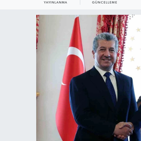
YAYINLANMA
GÜNCELLEME
ÇEVRE
Dış Haberler
Dünya
EĞİTİM
EKONOMİ
English News
Finans
Flaş Haber
Gayrimenkul