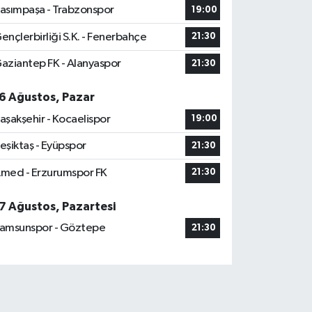
asımpaşa - Trabzonspor
19:00
ençlerbirliği S.K. - Fenerbahçe
21:30
aziantep FK - Alanyaspor
21:30
6 Ağustos, Pazar
aşakşehir - Kocaelispor
19:00
eşiktaş - Eyüpspor
21:30
med - Erzurumspor FK
21:30
7 Ağustos, Pazartesi
amsunspor - Göztepe
21:30