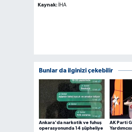
Kaynak:
İHA
ÜLKE GÜNDEMİ
YAŞAM
YEREL
Yerel Haberler
Bunlar da ilginizi çekebilir
Ankara'da narkotik ve fuhuş
AK Parti 
operasyonunda 14 şüpheliye
Yardımcıs