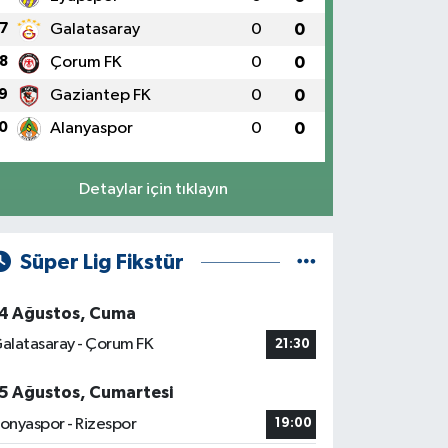
7
Galatasaray
0
0
8
Çorum FK
0
0
9
Gaziantep FK
0
0
0
Alanyaspor
0
0
Detaylar için tıklayın
Süper Lig Fikstür
4 Ağustos, Cuma
alatasaray - Çorum FK
21:30
5 Ağustos, Cumartesi
onyaspor - Rizespor
19:00