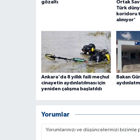
gözaltı
Ortak Sav
Türk düny
koridoru t
alınıyor'
Ankara'da 8 yıllık faili meçhul
Bakan Gürl
cinayetin aydınlatılması için
aydınlatm
yeniden çalışma başlatıldı
Yorumlar