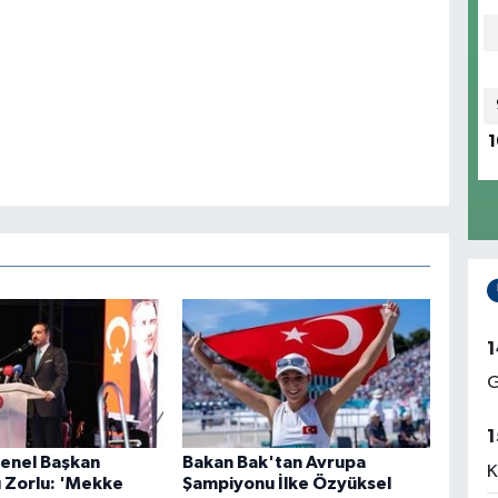
1
1
G
1
Genel Başkan
Bakan Bak'tan Avrupa
K
ı Zorlu: 'Mekke
Şampiyonu İlke Özyüksel