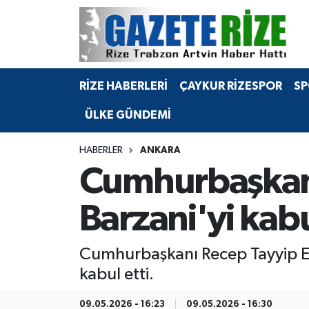
BÖLGEMİZ
Merkez Nöbetçi Eczaneler
RİZE HABERLERİ
ÇAYKUR RİZESPOR
SP
SPOR
Merkez Hava Durumu
ÜLKE GÜNDEMİ
Asayiş
Merkez Trafik Yoğunluk Haritası
HABERLER
ANKARA
Rize Jandarma Komutanlığı
Süper Lig Puan Durumu ve Fikstür
Cumhurbaşkanı
Bilim Teknoloji
Tüm Manşetler
Barzani'yi kabu
Bölge
Son Dakika Haberleri
Cumhurbaşkanı Recep Tayyip Er
Advertising news
Haber Arşivi
kabul etti.
Canlı Maç
09.05.2026 - 16:23
09.05.2026 - 16:30