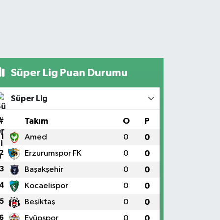
Süper Lig Puan Durumu
Süper Lig
#
Takım
O
P
1
Amed
0
0
2
Erzurumspor FK
0
0
3
Başakşehir
0
0
4
Kocaelispor
0
0
5
Beşiktaş
0
0
6
Eyüpspor
0
0