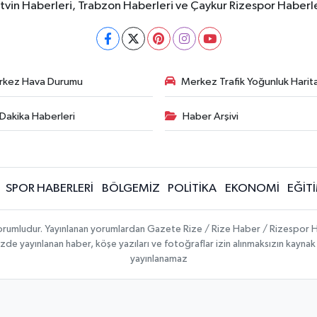
rtvin Haberleri, Trabzon Haberleri ve Çaykur Rizespor Haberl
rkez Hava Durumu
Merkez Trafik Yoğunluk Harita
Dakika Haberleri
Haber Arşivi
SPOR HABERLERİ
BÖLGEMİZ
POLİTİKA
EKONOMİ
EĞİT
 sorumludur. Yayınlanan yorumlardan Gazete Rize / Rize Haber / Rizespor H
temizde yayınlanan haber, köşe yazıları ve fotoğraflar izin alınmaksızın kayn
yayınlanamaz