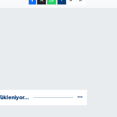
A
A
ükleniyor...