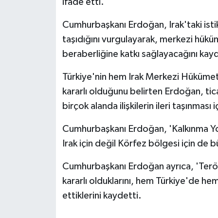
ifade etti.
KÜLTÜR SANAT
Cumhurbaşkanı Erdoğan, Irak'taki ist
MAGAZİN
taşıdığını vurgulayarak, merkezi hüküme
Otomobil
beraberliğine katkı sağlayacağını kayd
Türkiye'nin hem Irak Merkezi Hükümeti 
POLİTİKA
kararlı olduğunu belirten Erdoğan, tic
Sağlık
birçok alanda ilişkilerin ileri taşınması 
SİYASET
Cumhurbaşkanı Erdoğan, 'Kalkınma Yolu
Irak için değil Körfez bölgesi için de 
SPOR HABERLERİ
Cumhurbaşkanı Erdoğan ayrıca, 'Terörs
TEKNOLOJİ
kararlı olduklarını, hem Türkiye'de he
ettiklerini kaydetti.
Turizm