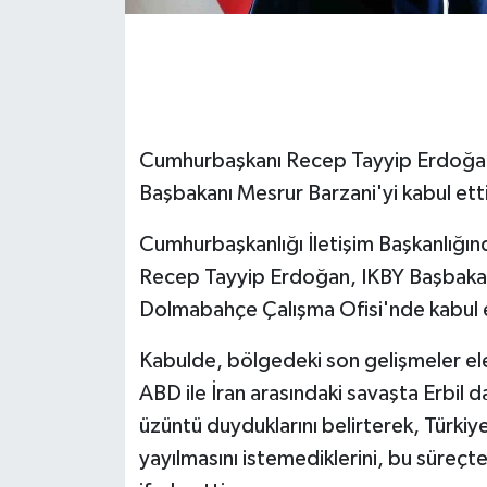
GENEL
GÜNDEM
Cumhurbaşkanı Recep Tayyip Erdoğan,
Güvenlik
Başbakanı Mesrur Barzani'yi kabul ett
HABERDE İNSAN
Cumhurbaşkanlığı İletişim Başkanlığı
İNSAN
Recep Tayyip Erdoğan, IKBY Başbakan
Dolmabahçe Çalışma Ofisi'nde kabul e
İş Dünyası
Kabulde, bölgedeki son gelişmeler e
Jandarma
ABD ile İran arasındaki savaşta Erbil d
üzüntü duyduklarını belirterek, Türkiy
Kadın
yayılmasını istemediklerini, bu süreç