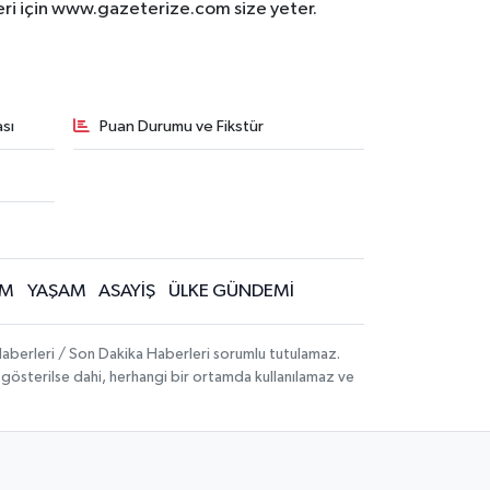
eri için www.gazeterize.com size yeter.
sı
Puan Durumu ve Fikstür
İM
YAŞAM
ASAYİŞ
ÜLKE GÜNDEMİ
aberleri / Son Dakika Haberleri sorumlu tutulamaz.
ak gösterilse dahi, herhangi bir ortamda kullanılamaz ve