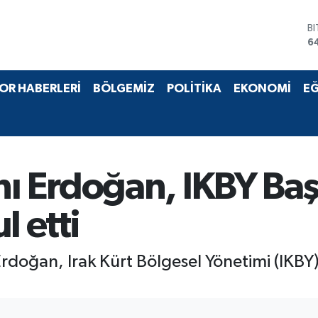
B
6
D
4
E
OR HABERLERİ
BÖLGEMİZ
POLİTİKA
EKONOMİ
EĞ
5
S
6
G
6
B
 Erdoğan, IKBY Ba
1
l etti
doğan, Irak Kürt Bölgesel Yönetimi (IKBY)