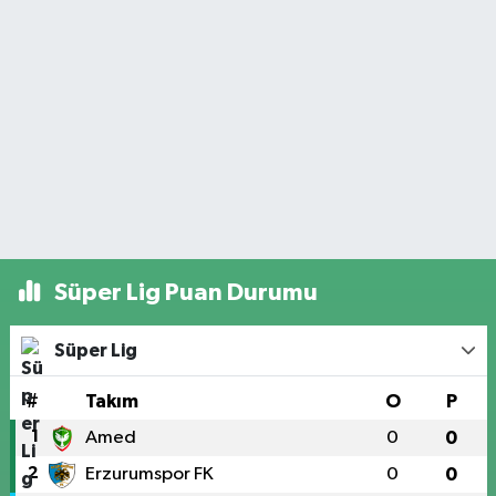
Süper Lig Puan Durumu
Süper Lig
#
Takım
O
P
1
Amed
0
0
2
Erzurumspor FK
0
0