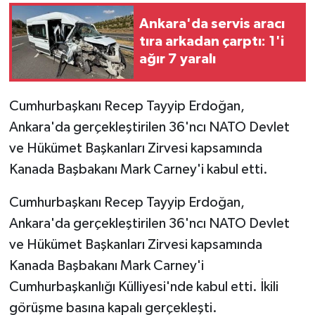
Ankara'da servis aracı
GENEL
tıra arkadan çarptı: 1'i
ağır 7 yaralı
GÜNDEM
Güvenlik
Cumhurbaşkanı Recep Tayyip Erdoğan,
Ankara'da gerçekleştirilen 36'ncı NATO Devlet
HABERDE İNSAN
ve Hükümet Başkanları Zirvesi kapsamında
Kanada Başbakanı Mark Carney'i kabul etti.
İNSAN
Cumhurbaşkanı Recep Tayyip Erdoğan,
İş Dünyası
Ankara'da gerçekleştirilen 36'ncı NATO Devlet
ve Hükümet Başkanları Zirvesi kapsamında
Jandarma
Kanada Başbakanı Mark Carney'i
Kadın
Cumhurbaşkanlığı Külliyesi'nde kabul etti. İkili
görüşme basına kapalı gerçekleşti.