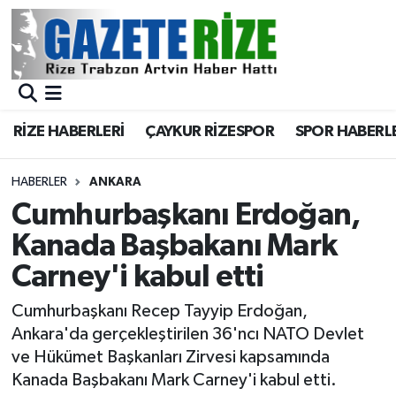
BÖLGEMİZ
Merkez Nöbetçi Eczaneler
SPOR
Merkez Hava Durumu
RİZE HABERLERİ
ÇAYKUR RİZESPOR
SPOR HABERL
Asayiş
Merkez Trafik Yoğunluk Haritası
HABERLER
ANKARA
Rize Jandarma Komutanlığı
Süper Lig Puan Durumu ve Fikstür
Cumhurbaşkanı Erdoğan,
Kanada Başbakanı Mark
Bilim Teknoloji
Tüm Manşetler
Carney'i kabul etti
Bölge
Son Dakika Haberleri
Cumhurbaşkanı Recep Tayyip Erdoğan,
Ankara'da gerçekleştirilen 36'ncı NATO Devlet
Advertising news
Haber Arşivi
ve Hükümet Başkanları Zirvesi kapsamında
Kanada Başbakanı Mark Carney'i kabul etti.
Canlı Maç