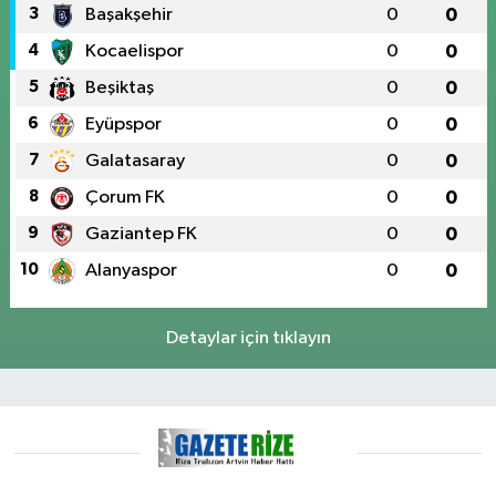
3
Başakşehir
0
0
4
Kocaelispor
0
0
5
Beşiktaş
0
0
6
Eyüpspor
0
0
7
Galatasaray
0
0
8
Çorum FK
0
0
9
Gaziantep FK
0
0
10
Alanyaspor
0
0
Detaylar için tıklayın