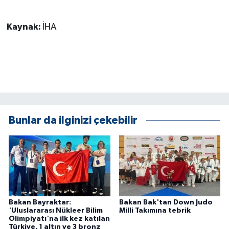
KÜLTÜR SANAT
Kaynak:
İHA
MAGAZİN
Otomobil
POLİTİKA
Sağlık
Bunlar da ilginizi çekebilir
SİYASET
SPOR HABERLERİ
TEKNOLOJİ
Bakan Bayraktar:
Bakan Bak'tan Down Judo
'Uluslararası Nükleer Bilim
Milli Takımına tebrik
Turizm
Olimpiyatı'na ilk kez katılan
Türkiye, 1 altın ve 3 bronz