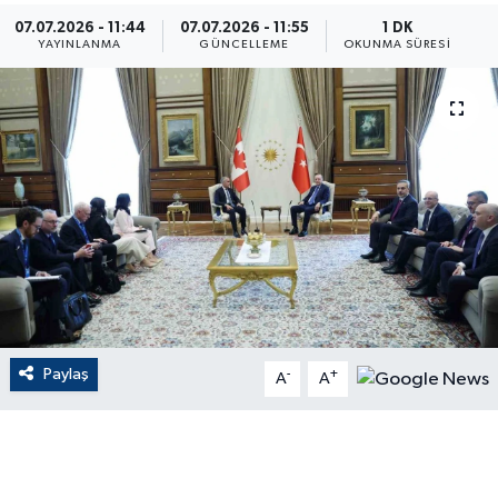
07.07.2026 - 11:44
07.07.2026 - 11:55
1 DK
ÇEVRE
YAYINLANMA
GÜNCELLEME
OKUNMA SÜRESI
Dış Haberler
Dünya
EĞİTİM
EKONOMİ
English News
Paylaş
-
+
Finans
A
A
Flaş Haber
Gayrimenkul