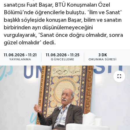
sanatçısı Fuat Başar, BTÜ Konuşmaları Özel
ÇEVRE
Bölümü'nde öğrencilerle buluştu. 'İlim ve Sanat'
başlıklı söyleşide konuşan Başar, bilim ve sanatın
Dış Haberler
birbirinden ayrı düşünülemeyeceğini
vurgulayarak, 'Sanat önce doğru olmalıdır, sonra
Dünya
güzel olmalıdır' dedi.
EĞİTİM
11.06.2026 - 11:21
11.06.2026 - 11:25
3 DK
YAYINLANMA
GÜNCELLEME
OKUNMA SÜRESI
EKONOMİ
English News
Finans
Flaş Haber
Gayrimenkul