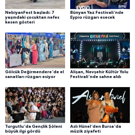
NebiyanFest başladı: 7
Bünyan Yaz Festivali'nde
yaşındaki çocuktan nefes
Eypio rüzgarı esecek
kesen gösteri
Gölcük Değirmendere'de el
Alişan, Nevşehir Kültür Yolu
sanatları rüzgarı esiyor
Festivali'nde sahne aldı
Turgutlu'da Gençlik Şöleni
Aslı Hünel'den Bursa'da
büyük ilgi gördü
müzik ziyafeti