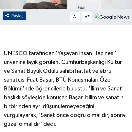
GENEL
Paylaş
-
+
A
A
GÜNDEM
Güvenlik
UNESCO tarafından 'Yaşayan İnsan Hazinesi'
HABERDE İNSAN
unvanına layık görülen, Cumhurbaşkanlığı Kültür
ve Sanat Büyük Ödülü sahibi hattat ve ebru
İNSAN
sanatçısı Fuat Başar, BTÜ Konuşmaları Özel
Bölümü'nde öğrencilerle buluştu. 'İlim ve Sanat'
İş Dünyası
başlıklı söyleşide konuşan Başar, bilim ve sanatın
Jandarma
birbirinden ayrı düşünülemeyeceğini
vurgulayarak, 'Sanat önce doğru olmalıdır, sonra
Kadın
güzel olmalıdır' dedi.