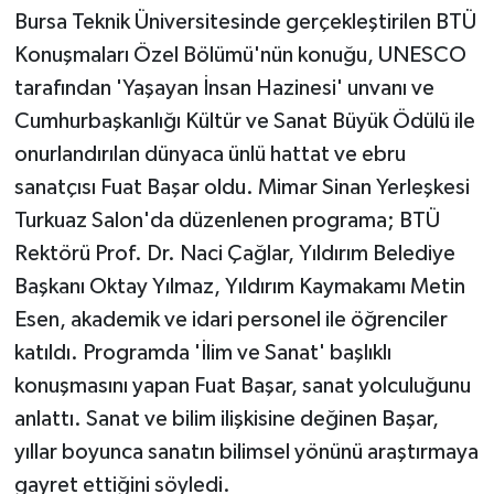
KÜLTÜR SANAT
Bursa Teknik Üniversitesinde gerçekleştirilen BTÜ
Konuşmaları Özel Bölümü'nün konuğu, UNESCO
MAGAZİN
tarafından 'Yaşayan İnsan Hazinesi' unvanı ve
Cumhurbaşkanlığı Kültür ve Sanat Büyük Ödülü ile
Otomobil
onurlandırılan dünyaca ünlü hattat ve ebru
POLİTİKA
sanatçısı Fuat Başar oldu. Mimar Sinan Yerleşkesi
Turkuaz Salon'da düzenlenen programa; BTÜ
Sağlık
Rektörü Prof. Dr. Naci Çağlar, Yıldırım Belediye
Başkanı Oktay Yılmaz, Yıldırım Kaymakamı Metin
SİYASET
Esen, akademik ve idari personel ile öğrenciler
SPOR HABERLERİ
katıldı. Programda 'İlim ve Sanat' başlıklı
konuşmasını yapan Fuat Başar, sanat yolculuğunu
TEKNOLOJİ
anlattı. Sanat ve bilim ilişkisine değinen Başar,
yıllar boyunca sanatın bilimsel yönünü araştırmaya
Turizm
gayret ettiğini söyledi.