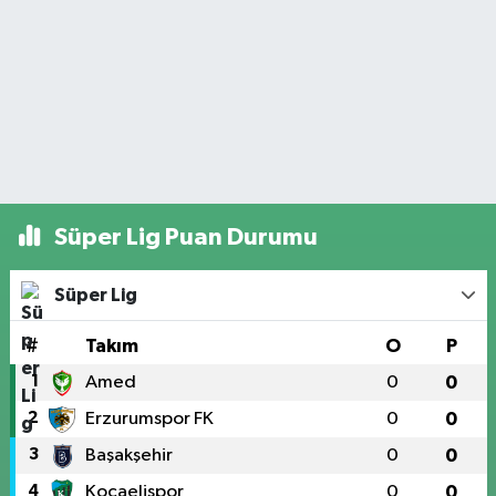
Süper Lig Puan Durumu
Süper Lig
#
Takım
O
P
1
Amed
0
0
2
Erzurumspor FK
0
0
3
Başakşehir
0
0
4
Kocaelispor
0
0