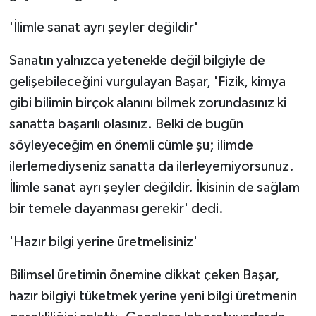
ÜLKE GÜNDEMİ
'İlimle sanat ayrı şeyler değildir'
YAŞAM
Sanatın yalnızca yetenekle değil bilgiyle de
gelişebileceğini vurgulayan Başar, 'Fizik, kimya
YEREL
gibi bilimin birçok alanını bilmek zorundasınız ki
Yerel Haberler
sanatta başarılı olasınız. Belki de bugün
söyleyeceğim en önemli cümle şu; ilimde
ilerlemediyseniz sanatta da ilerleyemiyorsunuz.
İlimle sanat ayrı şeyler değildir. İkisinin de sağlam
bir temele dayanması gerekir' dedi.
'Hazır bilgi yerine üretmelisiniz'
Bilimsel üretimin önemine dikkat çeken Başar,
hazır bilgiyi tüketmek yerine yeni bilgi üretmenin