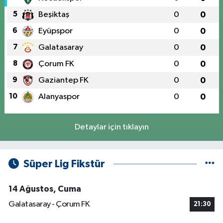
5
Beşiktaş
0
0
6
Eyüpspor
0
0
7
Galatasaray
0
0
8
Çorum FK
0
0
9
Gaziantep FK
0
0
10
Alanyaspor
0
0
Detaylar için tıklayın
Süper Lig Fikstür
14 Ağustos, Cuma
Galatasaray - Çorum FK
21:30