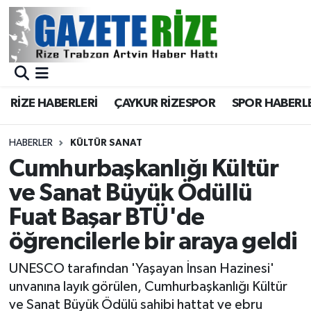
BÖLGEMİZ
Merkez Nöbetçi Eczaneler
SPOR
Merkez Hava Durumu
RİZE HABERLERİ
ÇAYKUR RİZESPOR
SPOR HABERL
Asayiş
Merkez Trafik Yoğunluk Haritası
HABERLER
KÜLTÜR SANAT
Rize Jandarma Komutanlığı
Süper Lig Puan Durumu ve Fikstür
Cumhurbaşkanlığı Kültür
ve Sanat Büyük Ödüllü
Bilim Teknoloji
Tüm Manşetler
Fuat Başar BTÜ'de
Bölge
Son Dakika Haberleri
öğrencilerle bir araya geldi
Advertising news
Haber Arşivi
UNESCO tarafından 'Yaşayan İnsan Hazinesi'
unvanına layık görülen, Cumhurbaşkanlığı Kültür
Canlı Maç
ve Sanat Büyük Ödülü sahibi hattat ve ebru