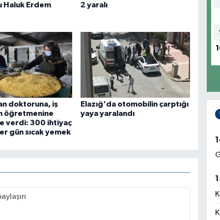
u Haluk Erdem
2 yaralı
1
n doktoruna, iş
Elazığ'da otomobilin çarptığı
n öğretmenine
yaya yaralandı
le verdi: 300 ihtiyaç
her gün sıcak yemek
1
G
1
K
K