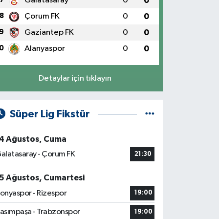
Galatasaray
0
0
8
Çorum FK
0
0
9
Gaziantep FK
0
0
0
Alanyaspor
0
0
Detaylar için tıklayın
Süper Lig Fikstür
4 Ağustos, Cuma
alatasaray - Çorum FK
21:30
5 Ağustos, Cumartesi
onyaspor - Rizespor
19:00
asımpaşa - Trabzonspor
19:00