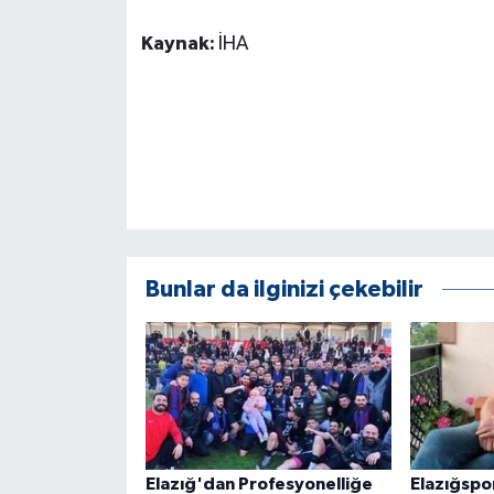
KÜLTÜR SANAT
Kaynak:
İHA
MAGAZİN
Otomobil
POLİTİKA
Sağlık
Bunlar da ilginizi çekebilir
SİYASET
SPOR HABERLERİ
TEKNOLOJİ
Turizm
Elazığ'dan Profesyonelliğe
Elazığspo