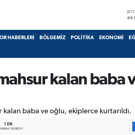
BIT
64.
DO
47,
EU
OR HABERLERİ
BÖLGEMİZ
POLİTİKA
EKONOMİ
EĞ
55,
STE
64,
GRA
666
BİS
mahsur kalan baba v
13.
kalan baba ve oğlu, ekiplerce kurtarıldı.
1 DK
UNMA SÜRESI