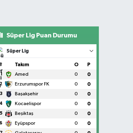
Süper Lig Puan Durumu
Süper Lig
#
Takım
O
P
1
Amed
0
0
2
Erzurumspor FK
0
0
3
Başakşehir
0
0
4
Kocaelispor
0
0
5
Beşiktaş
0
0
6
Eyüpspor
0
0
7