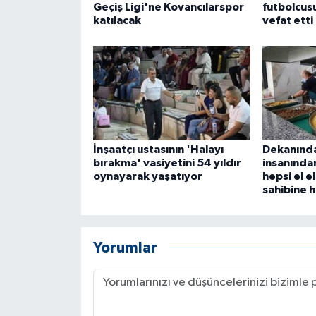
Geçiş Ligi'ne Kovancılarspor
futbolcus
ÜLKE GÜNDEMİ
katılacak
vefat etti
YAŞAM
YEREL
Yerel Haberler
İnşaatçı ustasının 'Halayı
Dekanında
bırakma' vasiyetini 54 yıldır
insanında
oynayarak yaşatıyor
hepsi el e
sahibine 
Yorumlar