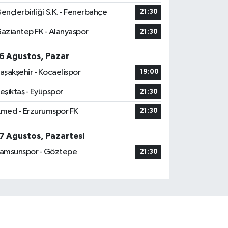
ençlerbirliği S.K. - Fenerbahçe
21:30
aziantep FK - Alanyaspor
21:30
6 Ağustos, Pazar
aşakşehir - Kocaelispor
19:00
eşiktaş - Eyüpspor
21:30
med - Erzurumspor FK
21:30
7 Ağustos, Pazartesi
amsunspor - Göztepe
21:30