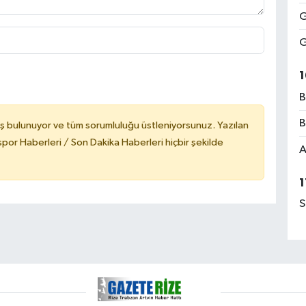
G
G
1
B
B
ş bulunuyor ve tüm sorumluluğu üstleniyorsunuz. Yazılan
or Haberleri / Son Dakika Haberleri hiçbir şekilde
A
1
S