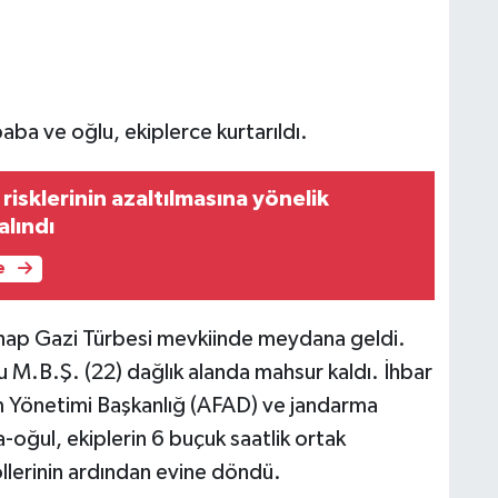
aba ve oğlu, ekiplerce kurtarıldı.
 risklerinin azaltılmasına yönelik
alındı
e
lvahap Gazi Türbesi mevkiinde meydana geldi.
lu M.B.Ş. (22) dağlık alanda mahsur kaldı. İhbar
um Yönetimi Başkanlığ (AFAD) ve jandarma
-oğul, ekiplerin 6 buçuk saatlik ortak
rollerinin ardından evine döndü.