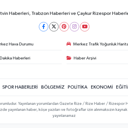
rtvin Haberleri, Trabzon Haberleri ve Çaykur Rizespor Haberl
rkez Hava Durumu
Merkez Trafik Yoğunluk Harita
Dakika Haberleri
Haber Arşivi
SPOR HABERLERİ
BÖLGEMİZ
POLİTİKA
EKONOMİ
EĞİT
 sorumludur. Yayınlanan yorumlardan Gazete Rize / Rize Haber / Rizespor H
temizde yayınlanan haber, köşe yazıları ve fotoğraflar izin alınmaksızın kayn
yayınlanamaz