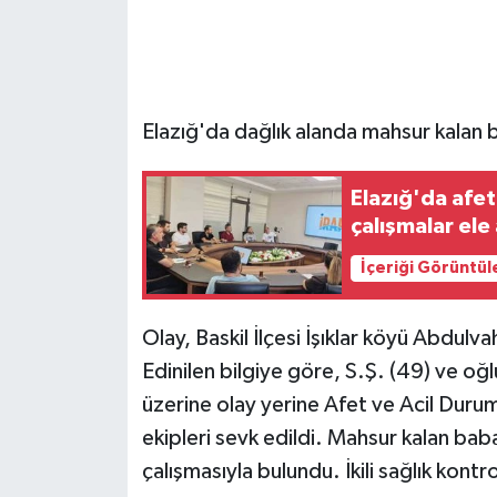
GENEL
GÜNDEM
Elazığ'da dağlık alanda mahsur kalan b
Güvenlik
Elazığ'da afet
HABERDE İNSAN
çalışmalar ele 
İçeriği Görüntül
İNSAN
İş Dünyası
Olay, Baskil İlçesi İşıklar köyü Abdu
Edinilen bilgiye göre, S.Ş. (49) ve oğ
Jandarma
üzerine olay yerine Afet ve Acil Dur
ekipleri sevk edildi. Mahsur kalan baba
Kadın
çalışmasıyla bulundu. İkili sağlık kont