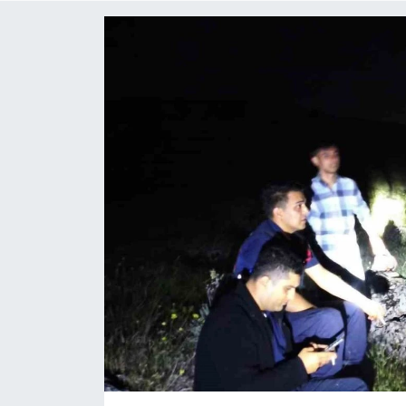
ÇEVRE
Dış Haberler
Dünya
EĞİTİM
EKONOMİ
English News
Finans
Flaş Haber
Gayrimenkul