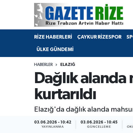
BÖLGEMİZ
Merkez Nöbetçi Eczaneler
RİZE HABERLERİ
ÇAYKUR RİZESPOR
SP
SPOR
Merkez Hava Durumu
ÜLKE GÜNDEMİ
Asayiş
Merkez Trafik Yoğunluk Haritası
HABERLER
ELAZIĞ
Rize Jandarma Komutanlığı
Süper Lig Puan Durumu ve Fikstür
Dağlık alanda 
Bilim Teknoloji
Tüm Manşetler
kurtarıldı
Bölge
Son Dakika Haberleri
Elazığ'da dağlık alanda mahsur 
Advertising news
Haber Arşivi
03.06.2026 - 10:42
03.06.2026 - 10:45
YAYINLANMA
GÜNCELLEME
OK
Canlı Maç