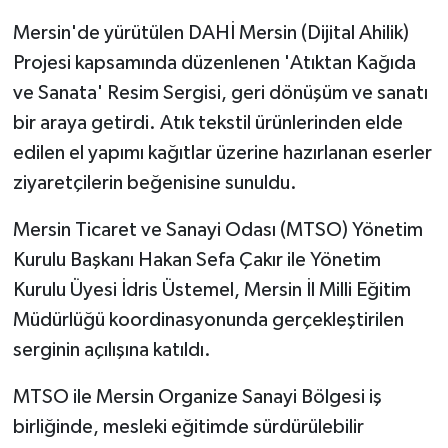
Mersin'de yürütülen DAHİ Mersin (Dijital Ahilik)
GENEL
Projesi kapsamında düzenlenen 'Atıktan Kağıda
ve Sanata' Resim Sergisi, geri dönüşüm ve sanatı
GÜNDEM
bir araya getirdi. Atık tekstil ürünlerinden elde
Güvenlik
edilen el yapımı kağıtlar üzerine hazırlanan eserler
ziyaretçilerin beğenisine sunuldu.
HABERDE İNSAN
Mersin Ticaret ve Sanayi Odası (MTSO) Yönetim
İNSAN
Kurulu Başkanı Hakan Sefa Çakır ile Yönetim
Kurulu Üyesi İdris Üstemel, Mersin İl Milli Eğitim
İş Dünyası
Müdürlüğü koordinasyonunda gerçekleştirilen
serginin açılışına katıldı.
Jandarma
MTSO ile Mersin Organize Sanayi Bölgesi iş
Kadın
birliğinde, mesleki eğitimde sürdürülebilir