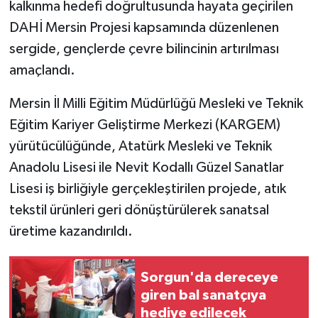
KÜLTÜR SANAT
kalkınma hedefi doğrultusunda hayata geçirilen
DAHİ Mersin Projesi kapsamında düzenlenen
MAGAZİN
sergide, gençlerde çevre bilincinin artırılması
amaçlandı.
Otomobil
Mersin İl Milli Eğitim Müdürlüğü Mesleki ve Teknik
POLİTİKA
Eğitim Kariyer Geliştirme Merkezi (KARGEM)
yürütücülüğünde, Atatürk Mesleki ve Teknik
Sağlık
Anadolu Lisesi ile Nevit Kodallı Güzel Sanatlar
SİYASET
Lisesi iş birliğiyle gerçekleştirilen projede, atık
tekstil ürünleri geri dönüştürülerek sanatsal
SPOR HABERLERİ
üretime kazandırıldı.
TEKNOLOJİ
Sorgun'da dereceye
Turizm
giren bal sanatçıya
hediye edilecek