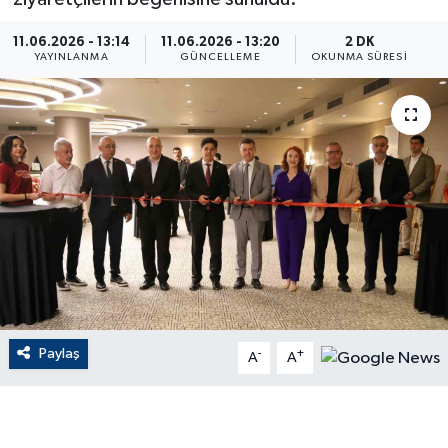
ÇEVRE
11.06.2026 - 13:14
11.06.2026 - 13:20
2 DK
YAYINLANMA
GÜNCELLEME
OKUNMA SÜRESI
Dış Haberler
Dünya
EĞİTİM
EKONOMİ
English News
Finans
Paylaş
-
+
A
A
Flaş Haber
Gayrimenkul