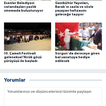
Esenler Belediyesi
Gazikültür Yayınları,
vatandaşları yazlık
Barak'ın sazla ve sözle
sinemada buluşturuyor
yaşayan hafızasını
geleceğe taşıyor
10. Çameli Festivali
Sorgun'da dereceye giren
geleneksel Yörük göçü
bal sanatçıya hediye
yürüyüşü ile başladı
edilecek
Yorumlar