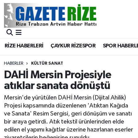
BÖLGEMİZ
Merkez Nöbetçi Eczaneler
SPOR
Merkez Hava Durumu
RİZE HABERLERİ
ÇAYKUR RİZESPOR
SPOR HABERL
Asayiş
Merkez Trafik Yoğunluk Haritası
HABERLER
KÜLTÜR SANAT
Rize Jandarma Komutanlığı
Süper Lig Puan Durumu ve Fikstür
DAHİ Mersin Projesiyle
atıklar sanata dönüştü
Bilim Teknoloji
Tüm Manşetler
Mersin'de yürütülen DAHİ Mersin (Dijital Ahilik)
Bölge
Son Dakika Haberleri
Projesi kapsamında düzenlenen 'Atıktan Kağıda
ve Sanata' Resim Sergisi, geri dönüşüm ve sanatı
Advertising news
Haber Arşivi
bir araya getirdi. Atık tekstil ürünlerinden elde
edilen el yapımı kağıtlar üzerine hazırlanan eserler
Canlı Maç
ziyaretçilerin beğenisine sunuldu.