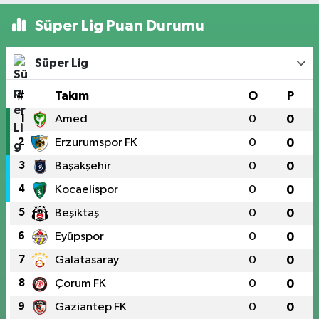
Süper Lig Puan Durumu
Süper Lig
#
Takım
O
P
1
Amed
0
0
2
Erzurumspor FK
0
0
3
Başakşehir
0
0
4
Kocaelispor
0
0
5
Beşiktaş
0
0
6
Eyüpspor
0
0
7
Galatasaray
0
0
8
Çorum FK
0
0
9
Gaziantep FK
0
0