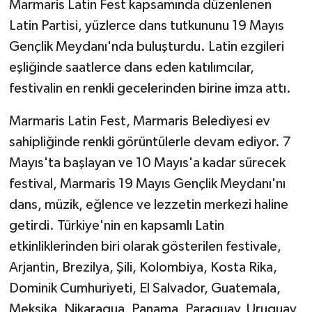
Marmaris Latin Fest kapsamında düzenlenen
Latin Partisi, yüzlerce dans tutkununu 19 Mayıs
GENEL
Gençlik Meydanı'nda buluşturdu. Latin ezgileri
eşliğinde saatlerce dans eden katılımcılar,
GÜNDEM
festivalin en renkli gecelerinden birine imza attı.
Güvenlik
Marmaris Latin Fest, Marmaris Belediyesi ev
HABERDE İNSAN
sahipliğinde renkli görüntülerle devam ediyor. 7
Mayıs'ta başlayan ve 10 Mayıs'a kadar sürecek
İNSAN
festival, Marmaris 19 Mayıs Gençlik Meydanı'nı
dans, müzik, eğlence ve lezzetin merkezi haline
İş Dünyası
getirdi. Türkiye'nin en kapsamlı Latin
etkinliklerinden biri olarak gösterilen festivale,
Jandarma
Arjantin, Brezilya, Şili, Kolombiya, Kosta Rika,
Kadın
Dominik Cumhuriyeti, El Salvador, Guatemala,
Meksika, Nikaragua, Panama, Paraguay, Uruguay