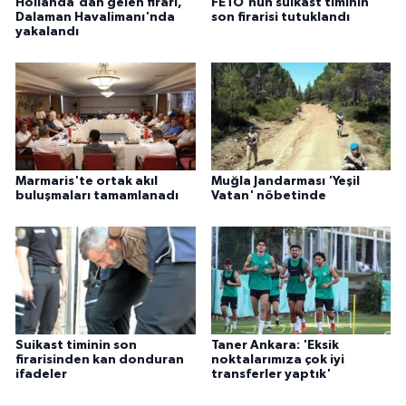
Hollanda'dan gelen firari,
FETÖ'nün suikast timinin
Dalaman Havalimanı'nda
son firarisi tutuklandı
yakalandı
Marmaris'te ortak akıl
Muğla Jandarması 'Yeşil
buluşmaları tamamlanadı
Vatan' nöbetinde
Suikast timinin son
Taner Ankara: 'Eksik
firarisinden kan donduran
noktalarımıza çok iyi
ifadeler
transferler yaptık'