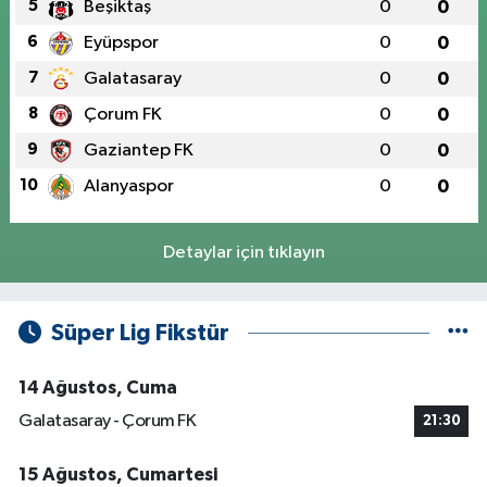
5
Beşiktaş
0
0
6
Eyüpspor
0
0
7
Galatasaray
0
0
8
Çorum FK
0
0
9
Gaziantep FK
0
0
10
Alanyaspor
0
0
Detaylar için tıklayın
Süper Lig Fikstür
14 Ağustos, Cuma
Galatasaray - Çorum FK
21:30
15 Ağustos, Cumartesi