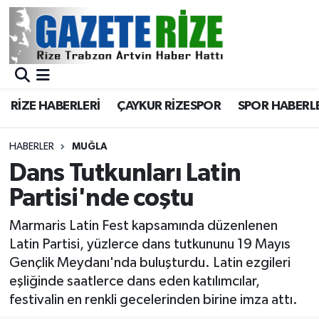
BÖLGEMİZ
Merkez Nöbetçi Eczaneler
SPOR
Merkez Hava Durumu
RİZE HABERLERİ
ÇAYKUR RİZESPOR
SPOR HABERL
Asayiş
Merkez Trafik Yoğunluk Haritası
HABERLER
MUĞLA
Rize Jandarma Komutanlığı
Süper Lig Puan Durumu ve Fikstür
Dans Tutkunları Latin
Partisi'nde coştu
Bilim Teknoloji
Tüm Manşetler
Marmaris Latin Fest kapsamında düzenlenen
Bölge
Son Dakika Haberleri
Latin Partisi, yüzlerce dans tutkununu 19 Mayıs
Gençlik Meydanı'nda buluşturdu. Latin ezgileri
Advertising news
Haber Arşivi
eşliğinde saatlerce dans eden katılımcılar,
festivalin en renkli gecelerinden birine imza attı.
Canlı Maç