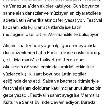
KÜLTÜR SANAT
ve Venezuela'dan ekipler katılıyor. Gün boyunca
sahne alan dansçılar ve müzisyenler, ziyaretçilere
MAGAZİN
adeta Latin Amerika atmosferi yaşatıyor. Festival
Otomobil
kapsamında kurulan stantlarda ise Latin
mutfağının özel tatları Marmarislilerle buluşuyor.
POLİTİKA
Akşam saatlerinde yoğun ilgi gören meydanda
Sağlık
dün düzenlenen Latin Partisi'de ise coşku doruğa
çıktı. Marmaris'te faaliyet gösteren dans
SİYASET
okullarının öğrencilerinin de katıldığı etkinlikte
yüzlerce kişi iki saat boyunca Latin ezgileri
SPOR HABERLERİ
eşliğinde dans etti. Salsa ve bachata ritimleriyle
TEKNOLOJİ
festival alanını dolduran katılımcılar unutulmaz bir
gece yaşadı. Festivalin sanat ayağı ise Marmaris
Turizm
Kültür ve Sanat Evi'nde devam ediyor. Burada