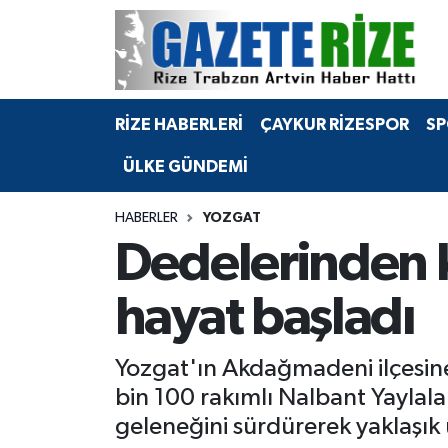
BÖLGEMİZ
Merkez Nöbetçi Eczaneler
RİZE HABERLERİ
ÇAYKUR RİZESPOR
SP
SPOR
Merkez Hava Durumu
ÜLKE GÜNDEMİ
Asayiş
Merkez Trafik Yoğunluk Haritası
HABERLER
YOZGAT
Rize Jandarma Komutanlığı
Süper Lig Puan Durumu ve Fikstür
Dedelerinden k
Bilim Teknoloji
Tüm Manşetler
hayat başladı
Bölge
Son Dakika Haberleri
Yozgat'ın Akdağmadeni ilçesine 
Advertising news
Haber Arşivi
bin 100 rakımlı Nalbant Yaylala
geleneğini sürdürerek yaklaşık
Canlı Maç