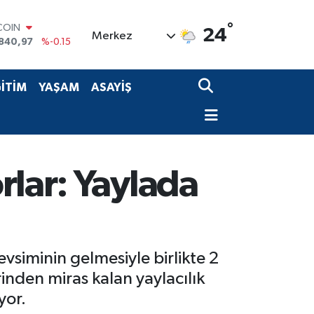
°
LAR
24
Merkez
7436
%0.18
RO
2510
%0.32
RLİN
İTİM
YAŞAM
ASAYİŞ
4811
%0.38
M ALTIN
60.55
%0
T100
779
%-14
COIN
rlar: Yaylada
840,97
%-0.15
vsiminin gelmesiyle birlikte 2
inden miras kalan yaylacılık
yor.