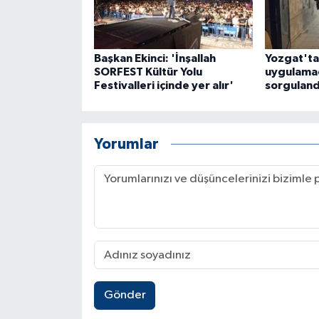
Başkan Ekinci: 'İnşallah
Yozgat'ta
SORFEST Kültür Yolu
uygulamad
Festivalleri içinde yer alır'
sorguland
Yorumlar
Gönder