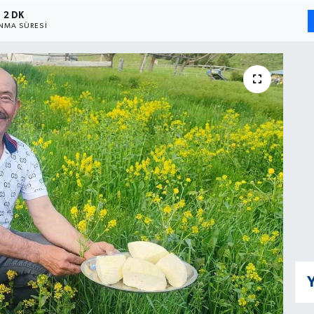
2 DK
NMA SÜRESI
Y