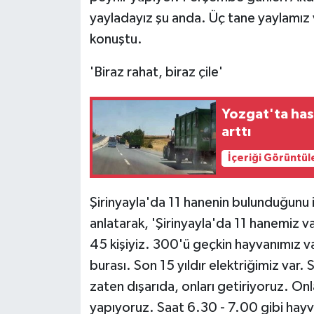
ÜLKE GÜNDEMİ
yayladayız şu anda. Üç tane yaylamız va
konuştu.
YAŞAM
'Biraz rahat, biraz çile'
YEREL
Yozgat'ta has
Yerel Haberler
arttı
İçeriği Görüntül
Şirinyayla'da 11 hanenin bulunduğunu 
anlatarak, 'Şirinyayla'da 11 hanemiz v
45 kişiyiz. 300'ü geçkin hayvanımız var
burası. Son 15 yıldır elektriğimiz var.
zaten dışarıda, onları getiriyoruz. On
yapıyoruz. Saat 6.30 - 7.00 gibi hayva