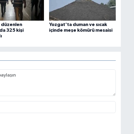
 düzenlen
Yozgat'ta duman ve sıcak
a 325 kişi
içinde meşe kömürü mesaisi
ı