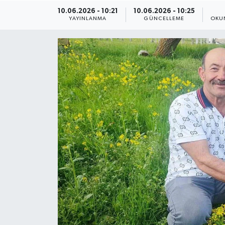
10.06.2026 - 10:21
10.06.2026 - 10:25
ÇEVRE
YAYINLANMA
GÜNCELLEME
OKU
Dış Haberler
Dünya
EĞİTİM
EKONOMİ
English News
Finans
Flaş Haber
Gayrimenkul