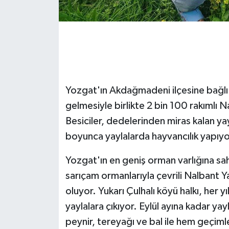
GENEL
GÜNDEM
Güvenlik
Yozgat'ın Akdağmadeni ilçesine bağlı Y
HABERDE İNSAN
gelmesiyle birlikte 2 bin 100 rakımlı 
Besiciler, dedelerinden miras kalan yay
İNSAN
boyunca yaylalarda hayvancılık yapıyo
İş Dünyası
Yozgat'ın en geniş orman varlığına s
sarıçam ormanlarıyla çevrili Nalbant Yay
Jandarma
oluyor. Yukarı Çulhalı köyü halkı, her y
yaylalara çıkıyor. Eylül ayına kadar yay
Kadın
peynir, tereyağı ve bal ile hem geçimler