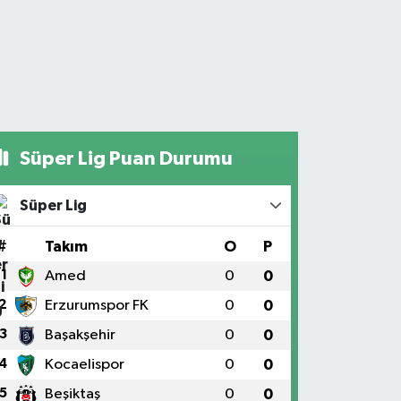
Süper Lig Puan Durumu
Süper Lig
#
Takım
O
P
1
Amed
0
0
2
Erzurumspor FK
0
0
3
Başakşehir
0
0
4
Kocaelispor
0
0
5
Beşiktaş
0
0