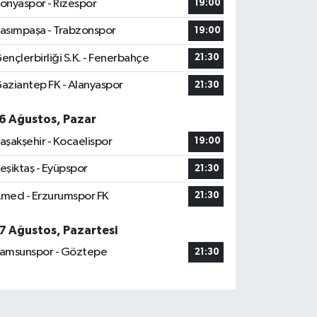
onyaspor - Rizespor
19:00
asımpaşa - Trabzonspor
19:00
ençlerbirliği S.K. - Fenerbahçe
21:30
aziantep FK - Alanyaspor
21:30
6 Ağustos, Pazar
aşakşehir - Kocaelispor
19:00
eşiktaş - Eyüpspor
21:30
med - Erzurumspor FK
21:30
7 Ağustos, Pazartesi
amsunspor - Göztepe
21:30