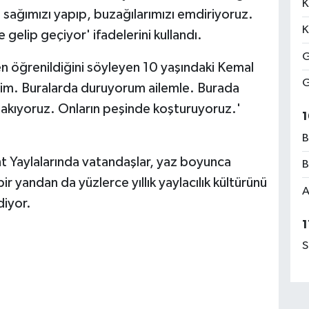
K
 sağımızı yapıp, buzağılarımızı emdiriyoruz.
K
e gelip geçiyor' ifadelerini kullandı.
G
en öğrenildiğini söyleyen 10 yaşındaki Kemal
G
ldim. Buralarda duruyorum ailemle. Burada
bakıyoruz. Onların peşinde koşturuyoruz.'
1
B
t Yaylalarında vatandaşlar, yaz boyunca
B
bir yandan da yüzlerce yıllık yaylacılık kültürünü
A
iyor.
1
S