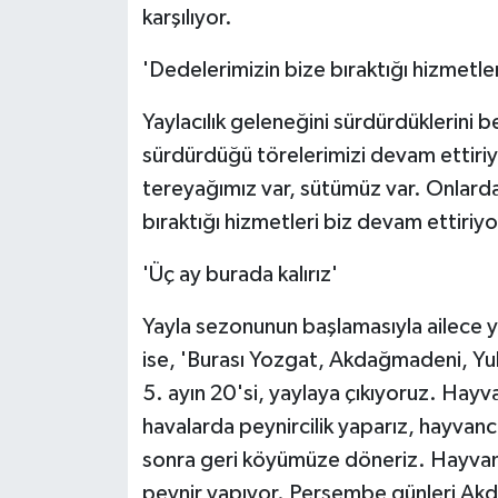
KÜLTÜR SANAT
karşılıyor.
MAGAZİN
'Dedelerimizin bize bıraktığı hizmetle
Otomobil
Yaylacılık geleneğini sürdürdüklerini 
sürdürdüğü törelerimizi devam ettiriy
POLİTİKA
tereyağımız var, sütümüz var. Onlard
bıraktığı hizmetleri biz devam ettiriy
Sağlık
'Üç ay burada kalırız'
SİYASET
Yayla sezonunun başlamasıyla ailece y
SPOR HABERLERİ
ise, 'Burası Yozgat, Akdağmadeni, Yuka
5. ayın 20'si, yaylaya çıkıyoruz. Hayva
TEKNOLOJİ
havalarda peynircilik yaparız, hayvancıl
sonra geri köyümüze döneriz. Hayvanla
Turizm
peynir yapıyor. Perşembe günleri Ak