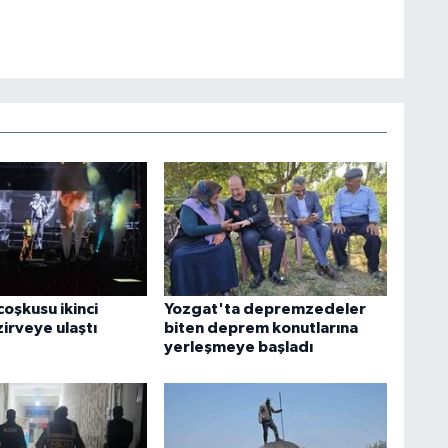
oşkusu ikinci
Yozgat'ta depremzedeler
irveye ulaştı
biten deprem konutlarına
yerleşmeye başladı