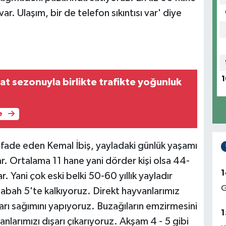
r. Ulaşım, bir de telefon sıkıntısı var' diye
1
at sezonuyla birlikte trafikte yoğunluk
e
ifade eden Kemal İbiş, yayladaki günlük yaşamı
ar. Ortalama 11 hane yani dörder kişi olsa 44-
1
. Yani çok eski belki 50-60 yıllık yayladır
G
 Sabah 5'te kalkıyoruz. Direkt hayvanlarımız
ları sağımını yapıyoruz. Buzağıların emzirmesini
1
nlarımızı dışarı çıkarıyoruz. Akşam 4 - 5 gibi