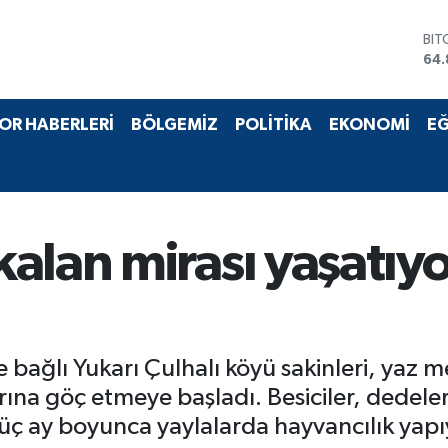
DO
47,
EU
55,
STE
OR HABERLERİ
BÖLGEMİZ
POLİTİKA
EKONOMİ
EĞ
64,
GRA
66
BİS
13.
BIT
alan mirası yaşatıyo
64.
bağlı Yukarı Çulhalı köyü sakinleri, yaz me
rına göç etmeye başladı. Besiciler, dedeler
 üç ay boyunca yaylalarda hayvancılık yapı