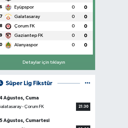
6
Eyüpspor
0
0
7
Galatasaray
0
0
8
Çorum FK
0
0
9
Gaziantep FK
0
0
0
Alanyaspor
0
0
Detaylar için tıklayın
Süper Lig Fikstür
4 Ağustos, Cuma
alatasaray - Çorum FK
21:30
5 Ağustos, Cumartesi