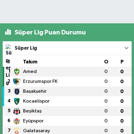
Süper Lig Puan Durumu
Süper Lig
#
Takım
O
P
1
Amed
0
0
2
Erzurumspor FK
0
0
3
Başakşehir
0
0
4
Kocaelispor
0
0
5
Beşiktaş
0
0
6
Eyüpspor
0
0
7
Galatasaray
0
0