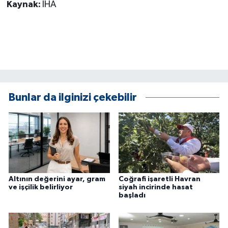
Kaynak:
İHA
Bunlar da ilginizi çekebilir
Altının değerini ayar, gram
Coğrafi işaretli Havran
ve işçilik belirliyor
siyah incirinde hasat
başladı