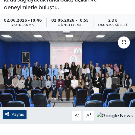
deneyimlerle buluştu.
ÇEVRE
02.06.2026 - 10:46
02.06.2026 - 10:55
2 DK
YAYINLANMA
GÜNCELLEME
OKUNMA SÜRESI
Dış Haberler
Dünya
EĞİTİM
EKONOMİ
English News
Finans
Paylaş
-
+
A
A
Flaş Haber
Gayrimenkul