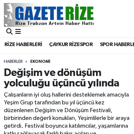
BÖLGEMİZ
Merkez Nöbetçi Eczaneler
SPOR
Merkez Hava Durumu
RİZE HABERLERİ
ÇAYKUR RİZESPOR
SPOR HABERL
Asayiş
Merkez Trafik Yoğunluk Haritası
HABERLER
EKONOMİ
Rize Jandarma Komutanlığı
Süper Lig Puan Durumu ve Fikstür
Değişim ve dönüşüm
yolculuğu üçüncü yılında
Bilim Teknoloji
Tüm Manşetler
Çalışanların iyi oluş hallerini desteklemek amacıyla
Bölge
Son Dakika Haberleri
Yeşim Grup tarafından bu yıl üçüncü kez
düzenlenen Değişim ve Dönüşüm Festivali,
Advertising news
Haber Arşivi
birbirinden değerli konukları, Yeşimlilerle bir araya
getirdi. Festival boyunca katılımcılar, yaşamlarına
Canlı Maç
katkı sağlayacak farklı bakış açıları ve