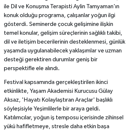
ÜLKE GÜNDEMİ
ile Dil ve Konuşma Terapisti Aylin Tamyaman'ın
konuk olduğu programa, çalışanlar yoğun ilgi
YAŞAM
gösterdi. Seminerde çocuk gelişimine ilişkin
temel konular, gelişim süreçlerinin sağlıklı takibi,
YEREL
dil ve iletişim becerilerinin desteklenmesi, günlük
yaşamda uygulanabilecek yaklaşımlar ve uzman
Yerel Haberler
desteği gerektiren durumlar geniş bir
perspektifle ele alındı.
Festival kapsamında gerçekleştirilen ikinci
etkinlikte, Yaşam Akademisi Kurucusu Gülay
Aksaz, 'Hayatı Kolaylaştıran Araçlar' başlıklı
söyleşisiyle Yeşimlilerle bir araya geldi.
Katılımcılar, yoğun iş temposu içerisinde zihinsel
yükü hafifletmeye, stresle daha etkin başa