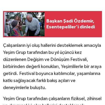
GENEL
Başkan Şadi Özdemir,
GÜNDEM
Esentepeliler'i dinledi
Güvenlik
Çalışanların iyi oluş hallerini desteklemek amacıyla
HABERDE İNSAN
Yeşim Grup tarafından bu yıl üçüncü kez
İNSAN
düzenlenen Değişim ve Dönüşüm Festivali,
birbirinden değerli konukları, Yeşimlilerle bir araya
İş Dünyası
getirdi. Festival boyunca katılımcılar, yaşamlarına
katkı sağlayacak farklı bakış açıları ve
Jandarma
deneyimlerle buluştu.
Kadın
Yeşim Grup tarafından çalışanların fiziksel, zihinsel