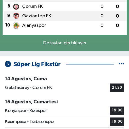
8
Çorum FK
0
0
9
Gaziantep FK
0
0
10
Alanyaspor
0
0
Detaylar için tıklayın
Süper Lig Fikstür
14 Ağustos, Cuma
Galatasaray - Çorum FK
21:30
15 Ağustos, Cumartesi
Konyaspor - Rizespor
19:00
Kasımpaşa - Trabzonspor
19:00