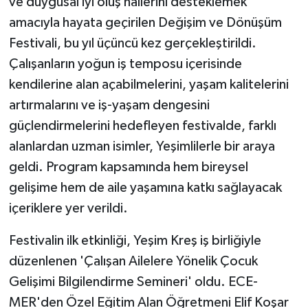
ve duygusal iyi oluş hallerini desteklemek
KÜLTÜR SANAT
amacıyla hayata geçirilen Değişim ve Dönüşüm
MAGAZİN
Festivali, bu yıl üçüncü kez gerçekleştirildi.
Çalışanların yoğun iş temposu içerisinde
Otomobil
kendilerine alan açabilmelerini, yaşam kalitelerini
artırmalarını ve iş-yaşam dengesini
POLİTİKA
güçlendirmelerini hedefleyen festivalde, farklı
Sağlık
alanlardan uzman isimler, Yeşimlilerle bir araya
geldi. Program kapsamında hem bireysel
SİYASET
gelişime hem de aile yaşamına katkı sağlayacak
içeriklere yer verildi.
SPOR HABERLERİ
Festivalin ilk etkinliği, Yeşim Kreş iş birliğiyle
TEKNOLOJİ
düzenlenen 'Çalışan Ailelere Yönelik Çocuk
Gelişimi Bilgilendirme Semineri' oldu. ECE-
Turizm
MER'den Özel Eğitim Alan Öğretmeni Elif Koşar