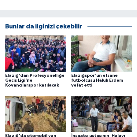
KÜLTÜR SANAT
MAGAZİN
Bunlar da ilginizi çekebilir
Otomobil
POLİTİKA
Sağlık
Elazığ'dan Profesyonelliğe
Elazığspor'un efsane
SİYASET
Geçiş Ligi'ne
futbolcusu Haluk Erdem
Kovancılarspor katılacak
vefat etti
SPOR HABERLERİ
TEKNOLOJİ
Turizm
Elazığ'da otomobil yan
İnşaatçı ustasının 'Halayı