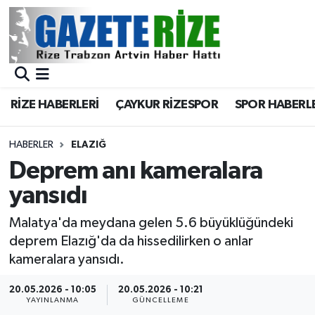
BÖLGEMİZ
Merkez Nöbetçi Eczaneler
SPOR
Merkez Hava Durumu
RİZE HABERLERİ
ÇAYKUR RİZESPOR
SPOR HABERL
Asayiş
Merkez Trafik Yoğunluk Haritası
HABERLER
ELAZIĞ
Rize Jandarma Komutanlığı
Süper Lig Puan Durumu ve Fikstür
Deprem anı kameralara
yansıdı
Bilim Teknoloji
Tüm Manşetler
Malatya'da meydana gelen 5.6 büyüklüğündeki
Bölge
Son Dakika Haberleri
deprem Elazığ'da da hissedilirken o anlar
kameralara yansıdı.
Advertising news
Haber Arşivi
20.05.2026 - 10:05
20.05.2026 - 10:21
YAYINLANMA
GÜNCELLEME
Canlı Maç