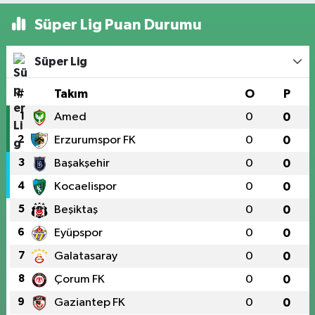
Süper Lig Puan Durumu
Süper Lig
#
Takım
O
P
1
Amed
0
0
2
Erzurumspor FK
0
0
3
Başakşehir
0
0
4
Kocaelispor
0
0
5
Beşiktaş
0
0
6
Eyüpspor
0
0
7
Galatasaray
0
0
8
Çorum FK
0
0
9
Gaziantep FK
0
0