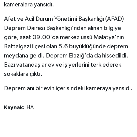
kameralara yansıdı.
GENEL
Afet ve Acil Durum Yönetimi Başkanlığı (AFAD)
Deprem Dairesi Başkanlığı'ndan alınan bilgiye
GÜNDEM
göre, saat 09.00'da merkez üssü Malatya'nın
Güvenlik
Battalgazi ilçesi olan 5.6 büyüklüğünde deprem
meydana geldi. Deprem Elazığ'da da hissedildi.
HABERDE İNSAN
Bazı vatandaşlar ev ve iş yerlerini terk ederek
sokaklara çıktı.
İNSAN
Deprem anı bir evin içerisindeki kameraya yansıdı.
İş Dünyası
Kaynak:
İHA
Jandarma
Kadın