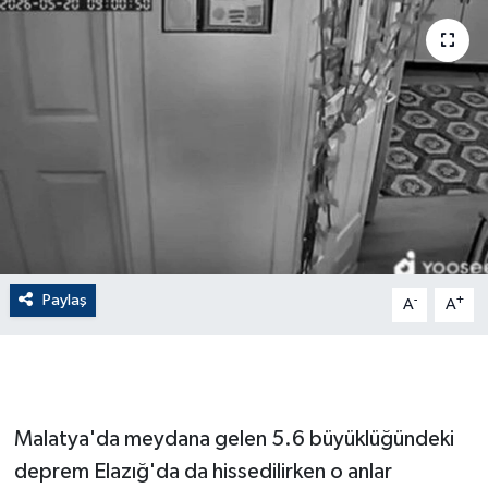
ÇEVRE
Dış Haberler
Dünya
EĞİTİM
EKONOMİ
Paylaş
-
+
A
A
English News
Finans
Flaş Haber
Malatya'da meydana gelen 5.6 büyüklüğündeki
deprem Elazığ'da da hissedilirken o anlar
Gayrimenkul