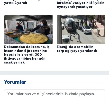
yattı: 2 yaralı
bırakma' vasiyetini 54 yıldır
ÜLKE GÜNDEMİ
oynayarak yaşatıyor
YAŞAM
YEREL
Yerel Haberler
Dekanından doktoruna, iş
Elazığ'da otomobilin
insanından öğretmenine
çarptığı yaya yaralandı
hepsi el ele verdi: 300
ihtiyaç sahibine her gün
sıcak yemek
Yorumlar