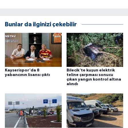
KÜLTÜR SANAT
MAGAZİN
Bunlar da ilginizi çekebilir
Otomobil
POLİTİKA
Sağlık
Kayserispor'da 8
Bilecik'te kuşun elektrik
SİYASET
yabancının lisansı çıktı
teline çarpması sonucu
çıkan yangın kontrol altına
alındı
SPOR HABERLERİ
TEKNOLOJİ
Turizm