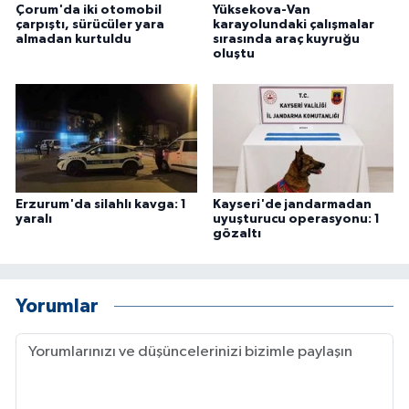
Çorum'da iki otomobil
Yüksekova-Van
ÜLKE GÜNDEMİ
çarpıştı, sürücüler yara
karayolundaki çalışmalar
almadan kurtuldu
sırasında araç kuyruğu
oluştu
YAŞAM
YEREL
Yerel Haberler
Erzurum'da silahlı kavga: 1
Kayseri'de jandarmadan
yaralı
uyuşturucu operasyonu: 1
gözaltı
Yorumlar