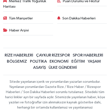
Merkez Trafik Yoğunluk
Puan Durumu ve Fikstür
Haritası
Tüm Manşetler
Son Dakika Haberleri
Haber Arşivi
RİZE HABERLERİ
ÇAYKUR RİZESPOR
SPOR HABERLERİ
BÖLGEMİZ
POLİTİKA
EKONOMİ
EĞİTİM
YAŞAM
ASAYİŞ
ÜLKE GÜNDEMİ
Sitede yayınlanan içerik ve yorumlardan yazarları sorumludur.
Yayınlanan yorumlardan Gazete Rize / Rize Haber / Rizespor
Haberleri / Son Dakika Haberleri sorumlu tutulamaz. Sitedeki tüm
harici linkler ayrı bir sayfada açılır. Sitemizde yayınlanan haber, köşe
yazıları ve fotoğraflar izin alınmaksızın kaynak gösterilse dahi,
herhangi bir ortamda kullanılamaz ve yayınlanamaz