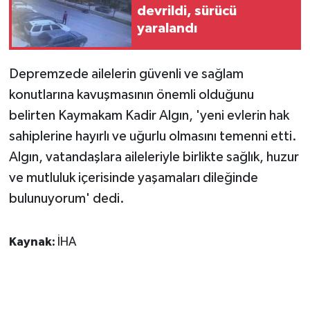
devrildi, sürücü
yaralandı
GENEL
GÜNDEM
Depremzede ailelerin güvenli ve sağlam
konutlarına kavuşmasının önemli olduğunu
Güvenlik
belirten Kaymakam Kadir Algın, 'yeni evlerin hak
sahiplerine hayırlı ve uğurlu olmasını temenni etti.
HABERDE İNSAN
Algın, vatandaşlara aileleriyle birlikte sağlık, huzur
İNSAN
ve mutluluk içerisinde yaşamaları dileğinde
bulunuyorum' dedi.
İş Dünyası
Kaynak:
İHA
Jandarma
Kadın