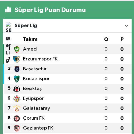
Süper Lig Puan Durumu
Süper Lig
#
Takım
O
P
1
Amed
0
0
2
Erzurumspor FK
0
0
3
Başakşehir
0
0
4
Kocaelispor
0
0
5
Beşiktaş
0
0
6
Eyüpspor
0
0
7
Galatasaray
0
0
8
Çorum FK
0
0
9
Gaziantep FK
0
0