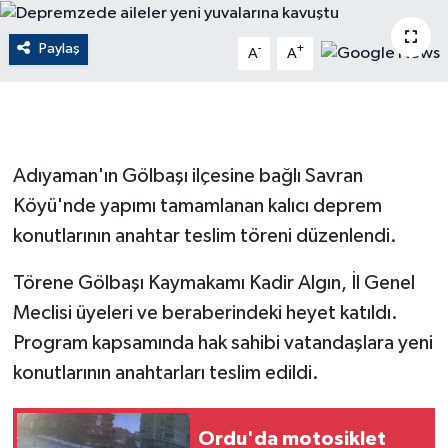
ÇEVRE
Paylaş
-
+
A
A
Dış Haberler
Dünya
Adıyaman'ın Gölbaşı ilçesine bağlı Savran
EĞİTİM
Köyü'nde yapımı tamamlanan kalıcı deprem
konutlarının anahtar teslim töreni düzenlendi.
EKONOMİ
Törene Gölbaşı Kaymakamı Kadir Algın, İl Genel
English News
Meclisi üyeleri ve beraberindeki heyet katıldı.
Finans
Program kapsamında hak sahibi vatandaşlara yeni
konutlarının anahtarları teslim edildi.
Flaş Haber
Ordu'da motosiklet
Gayrimenkul