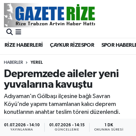
BÖLGEMİZ
Merkez Nöbetçi Eczaneler
SPOR
Merkez Hava Durumu
RİZE HABERLERİ
ÇAYKUR RİZESPOR
SPOR HABERL
Asayiş
Merkez Trafik Yoğunluk Haritası
HABERLER
YEREL
Rize Jandarma Komutanlığı
Süper Lig Puan Durumu ve Fikstür
Depremzede aileler yeni
yuvalarına kavuştu
Bilim Teknoloji
Tüm Manşetler
Adıyaman'ın Gölbaşı ilçesine bağlı Savran
Bölge
Son Dakika Haberleri
Köyü'nde yapımı tamamlanan kalıcı deprem
konutlarının anahtar teslim töreni düzenlendi.
Advertising news
Haber Arşivi
01.07.2026 - 14:10
01.07.2026 - 14:15
1 DK
YAYINLANMA
GÜNCELLEME
OKUNMA SÜRESI
Canlı Maç