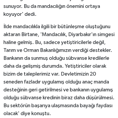
ÜLKE GÜNDEMİ
sunuyor. Bu da mandacılığın önemini ortaya
koyuyor' dedi.
YAŞAM
İlde mandacılıkla ilgili bir bütünleşme oluştuğunu
YEREL
aktaran Birtane, 'Mandacılık, Diyarbakır'ın simgesi
haline gelmiş. Bu, sadece yetiştiricilerle değil,
Yerel Haberler
Tarım ve Orman Bakanlığımızın verdiği destekler.
Bankanın da sunmuş olduğu sübvanse kredilerle
daha da gelişmiş durumda. Yetiştiriciler olarak
bizim de taleplerimiz var. Devletimizin 20
seneden fazladır uygulamış olduğu anaç manda
desteğinin geri getirilmesi ve bankanın uygulamış
olduğu sübvanse kredinin biraz daha düşürülmesi.
Bu sektörün başarıya ulaşmasında bayağı faydası
olacak' diye konuştu.