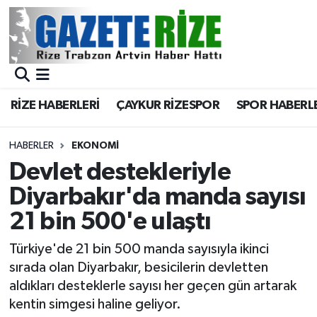
BÖLGEMİZ
Merkez Nöbetçi Eczaneler
SPOR
Merkez Hava Durumu
RİZE HABERLERİ
ÇAYKUR RİZESPOR
SPOR HABERL
Asayiş
Merkez Trafik Yoğunluk Haritası
HABERLER
EKONOMİ
Rize Jandarma Komutanlığı
Süper Lig Puan Durumu ve Fikstür
Devlet destekleriyle
Diyarbakır'da manda sayısı
Bilim Teknoloji
Tüm Manşetler
21 bin 500'e ulaştı
Bölge
Son Dakika Haberleri
Türkiye'de 21 bin 500 manda sayısıyla ikinci
sırada olan Diyarbakır, besicilerin devletten
Advertising news
Haber Arşivi
aldıkları desteklerle sayısı her geçen gün artarak
kentin simgesi haline geliyor.
Canlı Maç