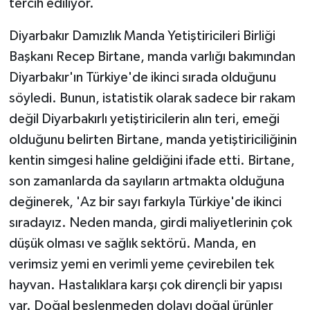
tercih ediliyor.
KÜLTÜR SANAT
Diyarbakır Damızlık Manda Yetiştiricileri Birliği
MAGAZİN
Başkanı Recep Birtane, manda varlığı bakımından
Otomobil
Diyarbakır'ın Türkiye'de ikinci sırada olduğunu
söyledi. Bunun, istatistik olarak sadece bir rakam
POLİTİKA
değil Diyarbakırlı yetiştiricilerin alın teri, emeği
olduğunu belirten Birtane, manda yetiştiriciliğinin
Sağlık
kentin simgesi haline geldiğini ifade etti. Birtane,
son zamanlarda da sayıların artmakta olduğuna
SİYASET
değinerek, 'Az bir sayı farkıyla Türkiye'de ikinci
SPOR HABERLERİ
sıradayız. Neden manda, girdi maliyetlerinin çok
düşük olması ve sağlık sektörü. Manda, en
TEKNOLOJİ
verimsiz yemi en verimli yeme çevirebilen tek
hayvan. Hastalıklara karşı çok dirençli bir yapısı
Turizm
var. Doğal beslenmeden dolayı doğal ürünler