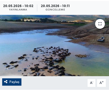
20.05.2026 - 10:02
20.05.2026 - 10:11
ÇEVRE
YAYINLANMA
GÜNCELLEME
Dış Haberler
Dünya
EĞİTİM
EKONOMİ
English News
Paylaş
-
+
Finans
A
A
Flaş Haber
Gayrimenkul