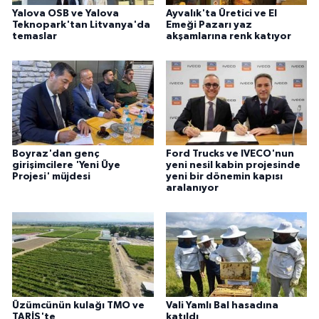
Yalova OSB ve Yalova
Ayvalık'ta Üretici ve El
Teknopark'tan Litvanya'da
Emeği Pazarı yaz
temaslar
akşamlarına renk katıyor
Boyraz'dan genç
Ford Trucks ve IVECO'nun
girişimcilere 'Yeni Üye
yeni nesil kabin projesinde
Projesi' müjdesi
yeni bir dönemin kapısı
aralanıyor
Üzümcünün kulağı TMO ve
Vali Yamlı Bal hasadına
TARİŞ'te
katıldı