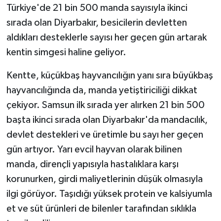
Türkiye'de 21 bin 500 manda sayısıyla ikinci
sırada olan Diyarbakır, besicilerin devletten
GENEL
aldıkları desteklerle sayısı her geçen gün artarak
GÜNDEM
kentin simgesi haline geliyor.
Güvenlik
Kentte, küçükbaş hayvancılığın yanı sıra büyükbaş
hayvancılığında da, manda yetiştiriciliği dikkat
HABERDE İNSAN
çekiyor. Samsun ilk sırada yer alırken 21 bin 500
başta ikinci sırada olan Diyarbakır'da mandacılık,
İNSAN
devlet destekleri ve üretimle bu sayı her geçen
gün artıyor. Yarı evcil hayvan olarak bilinen
İş Dünyası
manda, dirençli yapısıyla hastalıklara karşı
Jandarma
korunurken, girdi maliyetlerinin düşük olmasıyla
ilgi görüyor. Taşıdığı yüksek protein ve kalsiyumla
Kadın
et ve süt ürünleri de bilenler tarafından sıklıkla