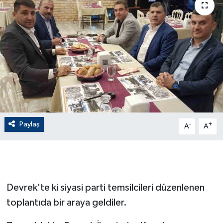
ÇEVRE
Dış Haberler
Dünya
EĞİTİM
EKONOMİ
Paylaş
-
+
A
A
English News
Finans
Devrek'te ki siyasi parti temsilcileri düzenlenen
Flaş Haber
toplantıda bir araya geldiler.
Gayrimenkul