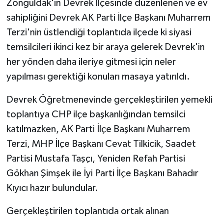
Zonguldak'ın Devrek İlçesinde düzenlenen ve ev
sahipliğini Devrek AK Parti İlçe Başkanı Muharrem
GENEL
Terzi'nin üstlendiği toplantıda ilçede ki siyasi
temsilcileri ikinci kez bir araya gelerek Devrek'in
GÜNDEM
her yönden daha ileriye gitmesi için neler
Güvenlik
yapılması gerektiği konuları masaya yatırıldı.
HABERDE İNSAN
Devrek Öğretmenevinde gerçekleştirilen yemekli
toplantıya CHP ilçe başkanlığından temsilci
İNSAN
katılmazken, AK Parti İlçe Başkanı Muharrem
Terzi, MHP İlçe Başkanı Cevat Tilkicik, Saadet
İş Dünyası
Partisi Mustafa Taşçı, Yeniden Refah Partisi
Gökhan Şimşek ile İyi Parti İlçe Başkanı Bahadır
Jandarma
Kıyıcı hazır bulundular.
Kadın
Gerçekleştirilen toplantıda ortak alınan