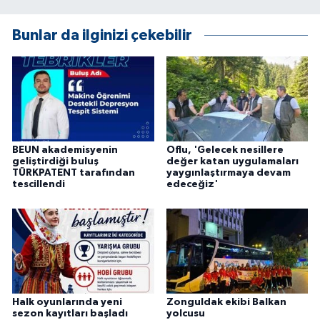
ÜLKE GÜNDEMİ
Bunlar da ilginizi çekebilir
YAŞAM
YEREL
Yerel Haberler
BEUN akademisyenin
Oflu, 'Gelecek nesillere
geliştirdiği buluş
değer katan uygulamaları
TÜRKPATENT tarafından
yaygınlaştırmaya devam
tescillendi
edeceğiz'
Halk oyunlarında yeni
Zonguldak ekibi Balkan
sezon kayıtları başladı
yolcusu