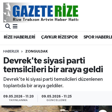
BÖLGEMİZ
Merkez Nöbetçi Eczaneler
SPOR
Merkez Hava Durumu
RİZE HABERLERİ
ÇAYKUR RİZESPOR
SPOR HABERL
Asayiş
Merkez Trafik Yoğunluk Haritası
HABERLER
ZONGULDAK
Rize Jandarma Komutanlığı
Süper Lig Puan Durumu ve Fikstür
Devrek'te siyasi parti
temsilcileri bir araya geldi
Bilim Teknoloji
Tüm Manşetler
Devrek'te ki siyasi parti temsilcileri düzenlenen
Bölge
Son Dakika Haberleri
toplantıda bir araya geldiler.
Advertising news
Haber Arşivi
09.05.2026 - 11:20
09.05.2026 - 11:25
YAYINLANMA
GÜNCELLEME
Canlı Maç