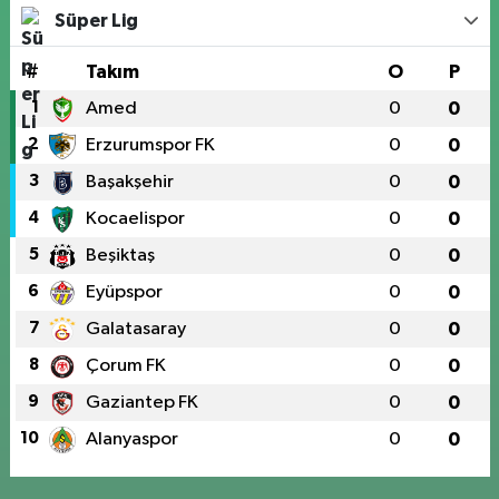
Süper Lig
#
Takım
O
P
1
Amed
0
0
2
Erzurumspor FK
0
0
3
Başakşehir
0
0
4
Kocaelispor
0
0
5
Beşiktaş
0
0
6
Eyüpspor
0
0
7
Galatasaray
0
0
8
Çorum FK
0
0
9
Gaziantep FK
0
0
10
Alanyaspor
0
0