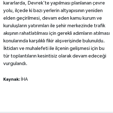
KÜLTÜR SANAT
kararlarda, Devrek'te yapılması planlanan çevre
yolu, ilçede ki bazı yerlerin altyapısının yeniden
MAGAZİN
elden geçirilmesi, devam eden kamu kurum ve
kuruluşların yatırımları ile şehir merkezinde trafik
Otomobil
akışının rahatlatılması için gerekli adımların atılması
POLİTİKA
konularında karşılıklı fikir alışverişinde bulunuldu.
İktidarı ve muhalefeti ile ilçenin gelişmesi için bu
Sağlık
tür toplantıların kesintisiz olarak devam edeceği
vurgulandı.
SİYASET
SPOR HABERLERİ
Kaynak:
İHA
TEKNOLOJİ
Turizm