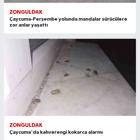
KÜLTÜR SANAT
ZONGULDAK
MAGAZİN
Çaycuma-Perşembe yolunda mandalar sürücülere
zor anlar yaşattı
Otomobil
POLİTİKA
Sağlık
SİYASET
SPOR HABERLERİ
TEKNOLOJİ
ZONGULDAK
Turizm
Çaycuma'da kahverengi kokarca alarmı