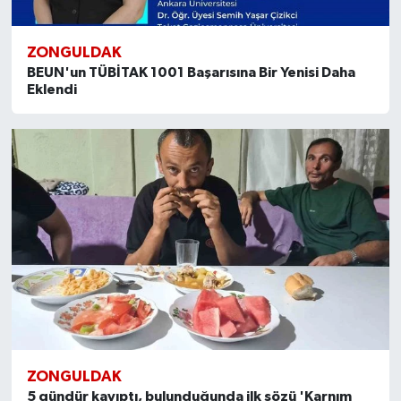
ZONGULDAK
BEUN'un TÜBİTAK 1001 Başarısına Bir Yenisi Daha
Eklendi
ZONGULDAK
5 gündür kayıptı, bulunduğunda ilk sözü 'Karnım