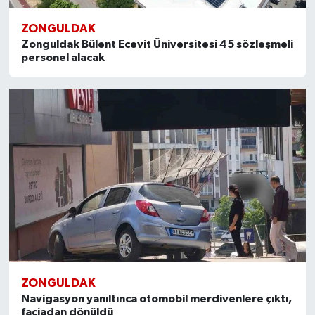
ZONGULDAK
Zonguldak Bülent Ecevit Üniversitesi 45 sözleşmeli
personel alacak
ZONGULDAK
Navigasyon yanıltınca otomobil merdivenlere çıktı,
faciadan dönüldü