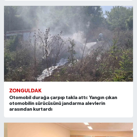
ÜLKE GÜNDEMİ
YAŞAM
YEREL
Yerel Haberler
ZONGULDAK
Otomobil durağa çarpıp takla attı: Yangın çıkan
otomobilin sürücüsünü jandarma alevlerin
arasından kurtardı