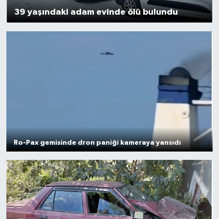
39 yaşındaki adam evinde ölü bulundu
ÇEVRE
Dış Haberler
Dünya
EĞİTİM
EKONOMİ
English News
Ro-Pax gemisinde dron paniği kameraya yansıdı
Finans
Flaş Haber
Gayrimenkul