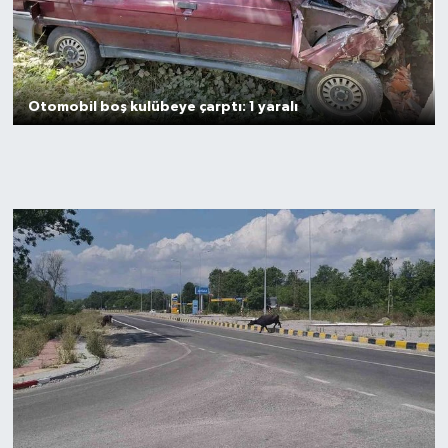
GENEL
GÜNDEM
Otomobil boş kulübeye çarptı: 1 yaralı
Güvenlik
HABERDE İNSAN
İNSAN
İş Dünyası
Jandarma
Kadın