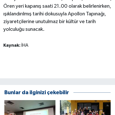
Ören yeri kapanış saati 21.00 olarak belirlenirken,
GENEL
ışıklandırılmış tarihi dokusuyla Apollon Tapınağı,
ziyaretçilerine unutulmaz bir kültür ve tarih
GÜNDEM
yolculuğu sunacak.
Güvenlik
Kaynak:
İHA
HABERDE İNSAN
İNSAN
İş Dünyası
Jandarma
Bunlar da ilginizi çekebilir
Kadın