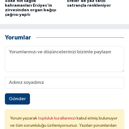
Söke'nin sağlık
Efeler'de yaz tatili
ÜLKE GÜNDEMİ
kahramanları Erciyes'in
satrançla renkleniyor
zirvesinden organ bağışı
çağrısı yaptı
YAŞAM
YEREL
Yorumlar
Yerel Haberler
Gönder
Yorum yazarak
topluluk kurallarımızı
kabul etmiş bulunuyor
ve tüm sorumluluğu üstleniyorsunuz. Yazılan yorumlardan