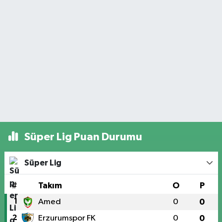
Süper Lig Puan Durumu
Süper Lig
#
Takım
O
P
1
Amed
0
0
2
Erzurumspor FK
0
0