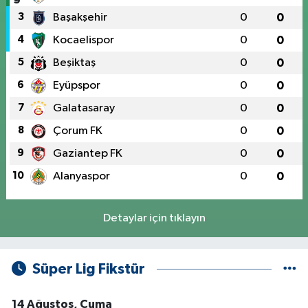
3
Başakşehir
0
0
4
Kocaelispor
0
0
5
Beşiktaş
0
0
6
Eyüpspor
0
0
7
Galatasaray
0
0
8
Çorum FK
0
0
9
Gaziantep FK
0
0
10
Alanyaspor
0
0
Detaylar için tıklayın
Süper Lig Fikstür
14 Ağustos, Cuma