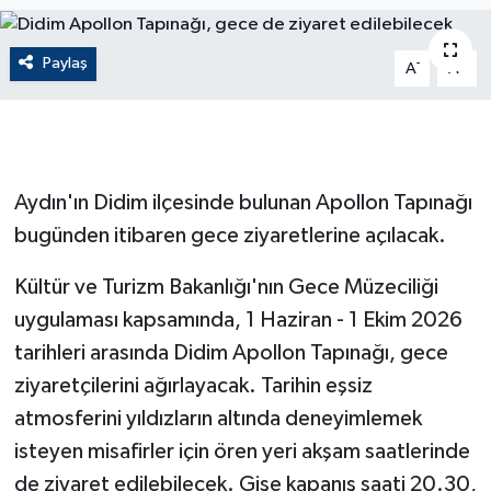
ÇEVRE
Paylaş
-
+
A
A
Dış Haberler
Dünya
Aydın'ın Didim ilçesinde bulunan Apollon Tapınağı
EĞİTİM
bugünden itibaren gece ziyaretlerine açılacak.
EKONOMİ
Kültür ve Turizm Bakanlığı'nın Gece Müzeciliği
English News
uygulaması kapsamında, 1 Haziran - 1 Ekim 2026
tarihleri arasında Didim Apollon Tapınağı, gece
Finans
ziyaretçilerini ağırlayacak. Tarihin eşsiz
atmosferini yıldızların altında deneyimlemek
Flaş Haber
isteyen misafirler için ören yeri akşam saatlerinde
de ziyaret edilebilecek. Gişe kapanış saati 20.30,
Gayrimenkul