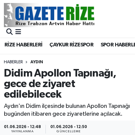
BÖLGEMİZ
Merkez Nöbetçi Eczaneler
SPOR
Merkez Hava Durumu
RİZE HABERLERİ
ÇAYKUR RİZESPOR
SPOR HABERL
Asayiş
Merkez Trafik Yoğunluk Haritası
HABERLER
AYDIN
Rize Jandarma Komutanlığı
Süper Lig Puan Durumu ve Fikstür
Didim Apollon Tapınağı,
gece de ziyaret
Bilim Teknoloji
Tüm Manşetler
edilebilecek
Bölge
Son Dakika Haberleri
Aydın'ın Didim ilçesinde bulunan Apollon Tapınağı
bugünden itibaren gece ziyaretlerine açılacak.
Advertising news
Haber Arşivi
01.06.2026 - 12:48
01.06.2026 - 12:50
Canlı Maç
YAYINLANMA
GÜNCELLEME