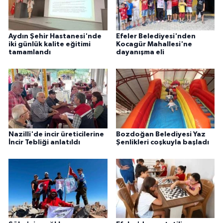
KÜLTÜR SANAT
MAGAZİN
Aydın Şehir Hastanesi'nde
Efeler Belediyesi'nden
iki günlük kalite eğitimi
Kocagür Mahallesi'ne
tamamlandı
dayanışma eli
Otomobil
POLİTİKA
Sağlık
SİYASET
Nazilli'de incir üreticilerine
Bozdoğan Belediyesi Yaz
İncir Tebliği anlatıldı
Şenlikleri coşkuyla başladı
SPOR HABERLERİ
TEKNOLOJİ
Turizm