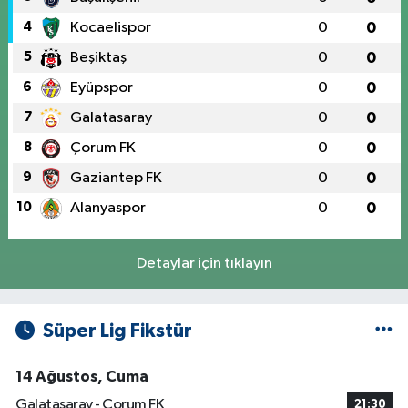
4
Kocaelispor
0
0
5
Beşiktaş
0
0
6
Eyüpspor
0
0
7
Galatasaray
0
0
8
Çorum FK
0
0
9
Gaziantep FK
0
0
10
Alanyaspor
0
0
Detaylar için tıklayın
Süper Lig Fikstür
14 Ağustos, Cuma
Galatasaray - Çorum FK
21:30