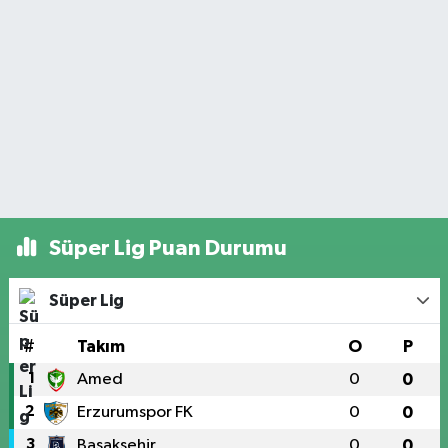
Süper Lig Puan Durumu
Süper Lig
#
Takım
O
P
1
Amed
0
0
2
Erzurumspor FK
0
0
3
Başakşehir
0
0