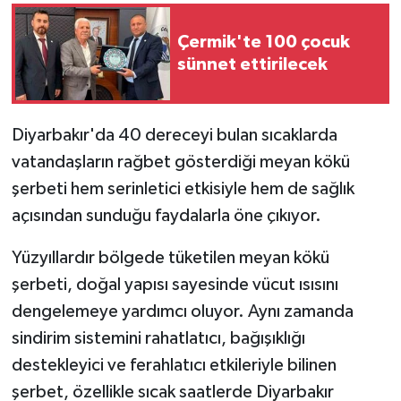
Çermik'te 100 çocuk
GENEL
sünnet ettirilecek
GÜNDEM
Güvenlik
Diyarbakır'da 40 dereceyi bulan sıcaklarda
vatandaşların rağbet gösterdiği meyan kökü
HABERDE İNSAN
şerbeti hem serinletici etkisiyle hem de sağlık
açısından sunduğu faydalarla öne çıkıyor.
İNSAN
Yüzyıllardır bölgede tüketilen meyan kökü
İş Dünyası
şerbeti, doğal yapısı sayesinde vücut ısısını
dengelemeye yardımcı oluyor. Aynı zamanda
Jandarma
sindirim sistemini rahatlatıcı, bağışıklığı
Kadın
destekleyici ve ferahlatıcı etkileriyle bilinen
şerbet, özellikle sıcak saatlerde Diyarbakır