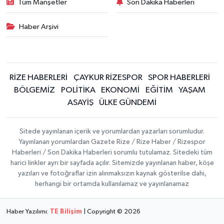
Tüm Manşetler
Son Dakika Haberleri
Haber Arşivi
RİZE HABERLERİ
ÇAYKUR RİZESPOR
SPOR HABERLERİ
BÖLGEMİZ
POLİTİKA
EKONOMİ
EĞİTİM
YAŞAM
ASAYİŞ
ÜLKE GÜNDEMİ
Sitede yayınlanan içerik ve yorumlardan yazarları sorumludur.
Yayınlanan yorumlardan Gazete Rize / Rize Haber / Rizespor
Haberleri / Son Dakika Haberleri sorumlu tutulamaz. Sitedeki tüm
harici linkler ayrı bir sayfada açılır. Sitemizde yayınlanan haber, köşe
yazıları ve fotoğraflar izin alınmaksızın kaynak gösterilse dahi,
herhangi bir ortamda kullanılamaz ve yayınlanamaz
Haber Yazılımı:
TE Bilişim
| Copyright © 2026