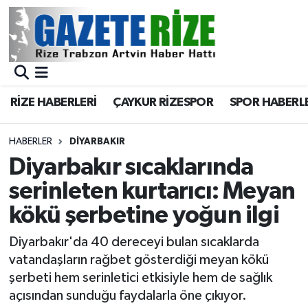
BÖLGEMİZ
Merkez Nöbetçi Eczaneler
SPOR
Merkez Hava Durumu
RİZE HABERLERİ
ÇAYKUR RİZESPOR
SPOR HABERL
Asayiş
Merkez Trafik Yoğunluk Haritası
HABERLER
DIYARBAKIR
Rize Jandarma Komutanlığı
Süper Lig Puan Durumu ve Fikstür
Diyarbakır sıcaklarında
serinleten kurtarıcı: Meyan
Bilim Teknoloji
Tüm Manşetler
kökü şerbetine yoğun ilgi
Bölge
Son Dakika Haberleri
Diyarbakır'da 40 dereceyi bulan sıcaklarda
vatandaşların rağbet gösterdiği meyan kökü
Advertising news
Haber Arşivi
şerbeti hem serinletici etkisiyle hem de sağlık
açısından sunduğu faydalarla öne çıkıyor.
Canlı Maç