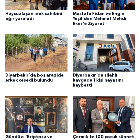
Huysuzlaşan inek sahibini
Mustafa Fidan ve Engin
ağır yaraladı
Yeşil'den Mehmet Mehdi
Eker'e Ziyaret
Diyarbakır'da boş arazide
Diyarbakır'da silahlı
erkek cesedi bulundu
kavgada 1 kişi hayatını
kaybetti
Gündüz: 'Kriptocu ve
Çermik'te 100 çocuk sünnet