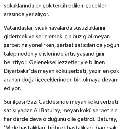
KÜLTÜR SANAT
sokaklarında en çok tercih edilen içecekler
arasında yer alıyor.
MAGAZİN
Vatandaşlar, sıcak havalarda susuzluklarını
Otomobil
gidermek ve serinlemek için buz gibi meyan
şerbetine yönelirken, şerbet satıcıları da yoğun
POLİTİKA
talep nedeniyle işlerinde artış yaşandığını
Sağlık
belirtiyor. Geleneksel lezzetleriyle bilinen
Diyarbakır'da meyan kökü şerbeti, yazın en çok
SİYASET
aranan doğal içeceklerinden biri olmaya devam
ediyor.
SPOR HABERLERİ
Sur ilçesi Gazi Caddesinde meyan kökü şerbeti
TEKNOLOJİ
satışı yapan Ali Baturay, meyan kökü şerbetinin
her derde deva olduğunu dile getirdi. Baturay,
Turizm
'Mide hastalıkları, böbrek hastalıkları, bağırsak