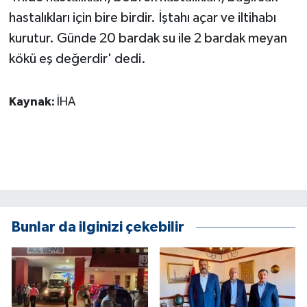
ÜLKE GÜNDEMİ
hastalıkları için bire birdir. İştahı açar ve iltihabı
kurutur. Günde 20 bardak su ile 2 bardak meyan
YAŞAM
kökü eş değerdir' dedi.
YEREL
Kaynak:
İHA
Yerel Haberler
Bunlar da ilginizi çekebilir