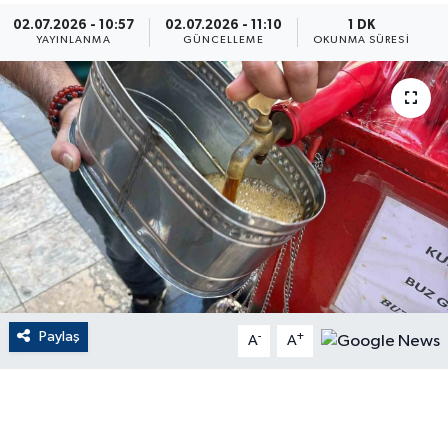
02.07.2026 - 10:57
02.07.2026 - 11:10
1 DK
ÇEVRE
YAYINLANMA
GÜNCELLEME
OKUNMA SÜRESI
Dış Haberler
Dünya
EĞİTİM
EKONOMİ
English News
Paylaş
-
+
Finans
A
A
Flaş Haber
Gayrimenkul