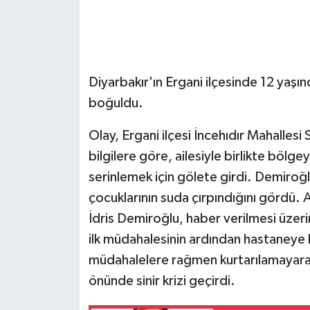
GENEL
GÜNDEM
Diyarbakır'ın Ergani ilçesinde 12 yaşın
boğuldu.
Güvenlik
Olay, Ergani ilçesi İncehıdır Mahalles
HABERDE İNSAN
bilgilere göre, ailesiyle birlikte bölg
İNSAN
serinlemek için gölete girdi. Demiroğl
çocuklarının suda çırpındığını gördü. A
İş Dünyası
İdris Demiroğlu, haber verilmesi üzer
ilk müdahalesinin ardından hastaneye k
Jandarma
müdahalelere rağmen kurtarılamayarak 
Kadın
önünde sinir krizi geçirdi.