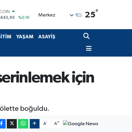
°
TCOIN
25
Merkez
.643,95
%0.16
LAR
,6704
%0
RO
İTİM
YAŞAM
ASAYİŞ
,0406
%-0.08
ERLİN
,2143
%0
AM ALTIN
00.87
%0.12
ST100
serinlemek için
.799
%70
 gölette boğuldu.
-
+
A
A