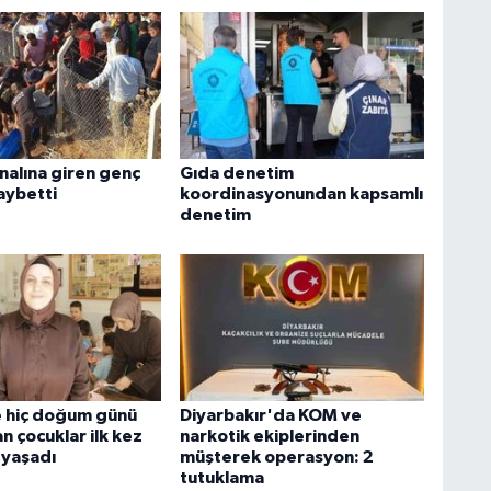
nalına giren genç
Gıda denetim
aybetti
koordinasyonundan kapsamlı
denetim
 hiç doğum günü
Diyarbakır'da KOM ve
n çocuklar ilk kez
narkotik ekiplerinden
 yaşadı
müşterek operasyon: 2
tutuklama