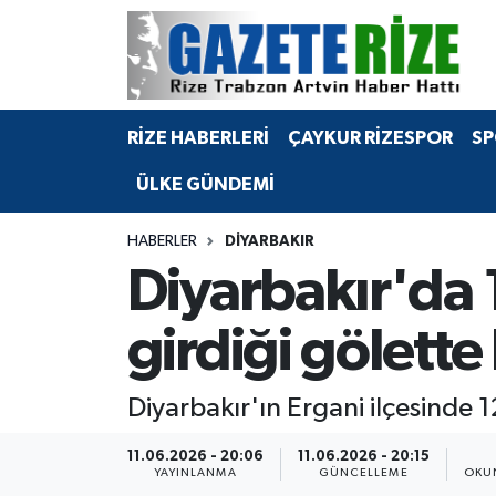
BÖLGEMİZ
Merkez Nöbetçi Eczaneler
RİZE HABERLERİ
ÇAYKUR RİZESPOR
SP
SPOR
Merkez Hava Durumu
ÜLKE GÜNDEMİ
Asayiş
Merkez Trafik Yoğunluk Haritası
HABERLER
DIYARBAKIR
Rize Jandarma Komutanlığı
Süper Lig Puan Durumu ve Fikstür
Diyarbakır'da 
Bilim Teknoloji
Tüm Manşetler
girdiği gölett
Bölge
Son Dakika Haberleri
Diyarbakır'ın Ergani ilçesinde 
Advertising news
Haber Arşivi
11.06.2026 - 20:06
11.06.2026 - 20:15
YAYINLANMA
GÜNCELLEME
OKU
Canlı Maç