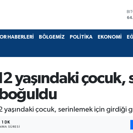
BI
64
DO
47
EU
OR HABERLERİ
BÖLGEMİZ
POLİTİKA
EKONOMİ
EĞ
55
ST
64
GR
65
Bİ
12 yaşındaki çocuk, 
13
e boğuldu
12 yaşındaki çocuk, serinlemek için girdiği
1 DK
NMA SÜRESI