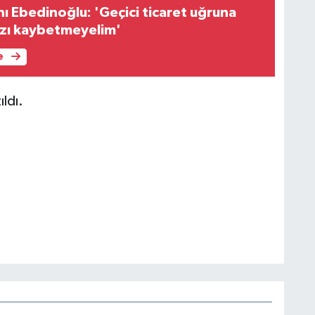
 Ebedinoğlu: 'Geçici ticaret uğruna
mızı kaybetmeyelim'
e
ıldı.