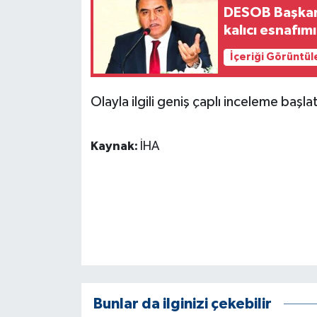
KÜLTÜR SANAT
DESOB Başkanı
kalıcı esnafı
MAGAZİN
İçeriği Görüntül
Otomobil
Olayla ilgili geniş çaplı inceleme başlat
POLİTİKA
Kaynak:
İHA
Sağlık
SİYASET
SPOR HABERLERİ
TEKNOLOJİ
Turizm
Bunlar da ilginizi çekebilir