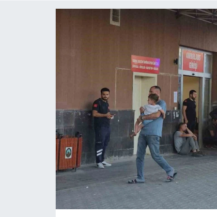
ÇEVRE
Dış Haberler
Dünya
EĞİTİM
EKONOMİ
English News
Finans
Flaş Haber
Gayrimenkul