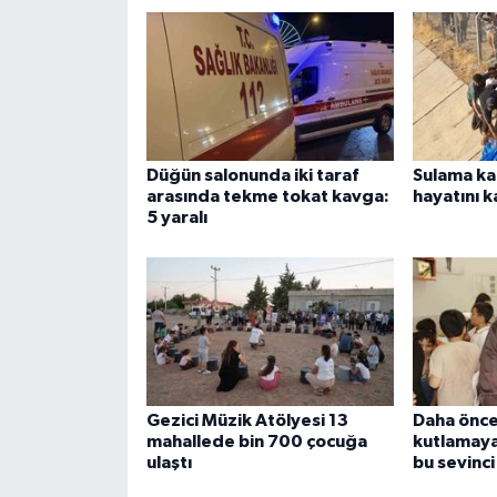
ÜLKE GÜNDEMİ
YAŞAM
YEREL
Düğün salonunda iki taraf
Sulama ka
Yerel Haberler
arasında tekme tokat kavga:
hayatını k
5 yaralı
Gezici Müzik Atölyesi 13
Daha önce
mahallede bin 700 çocuğa
kutlamaya
ulaştı
bu sevinci