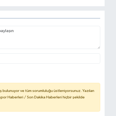
ş bulunuyor ve tüm sorumluluğu üstleniyorsunuz. Yazılan
or Haberleri / Son Dakika Haberleri hiçbir şekilde