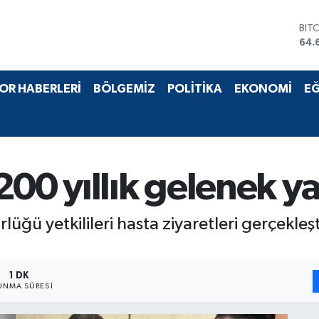
BIT
64.
DO
47,
EU
OR HABERLERİ
BÖLGEMİZ
POLİTİKA
EKONOMİ
EĞ
55,
STE
64,
GRA
651
BİS
00 yıllık gelenek ya
13.
üğü yetkilileri hasta ziyaretleri gerçekleşt
1 DK
UNMA SÜRESI