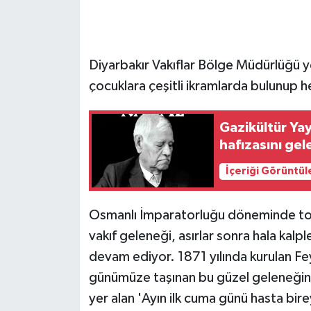
GENEL
Diyarbakır Vakıflar Bölge Müdürlüğü yet
GÜNDEM
çocuklara çeşitli ikramlarda bulunup h
Güvenlik
Gazikültür Yay
HABERDE İNSAN
hafızasını gel
İçeriği Görüntül
İNSAN
İş Dünyası
Osmanlı İmparatorluğu döneminde top
vakıf geleneği, asırlar sonra hala ka
Jandarma
devam ediyor. 1871 yılında kurulan Fe
günümüze taşınan bu güzel geleneğin 
Kadın
yer alan 'Ayın ilk cuma günü hasta bir