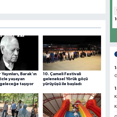
1
1
 Yayınları, Barak'ın
10. Çameli Festivali
G
sözle yaşayan
geleneksel Yörük göçü
 geleceğe taşıyor
yürüyüşü ile başladı
1
K
K
G