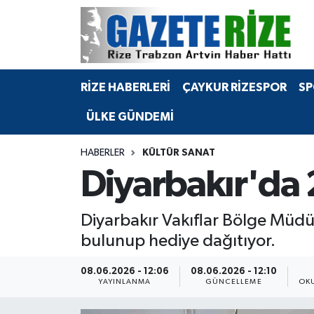
BÖLGEMİZ
Merkez Nöbetçi Eczaneler
RİZE HABERLERİ
ÇAYKUR RİZESPOR
SP
SPOR
Merkez Hava Durumu
ÜLKE GÜNDEMİ
Asayiş
Merkez Trafik Yoğunluk Haritası
HABERLER
KÜLTÜR SANAT
Rize Jandarma Komutanlığı
Süper Lig Puan Durumu ve Fikstür
Diyarbakır'da 2
Bilim Teknoloji
Tüm Manşetler
Diyarbakır Vakıflar Bölge Müdürl
Bölge
Son Dakika Haberleri
bulunup hediye dağıtıyor.
Advertising news
Haber Arşivi
08.06.2026 - 12:06
08.06.2026 - 12:10
YAYINLANMA
GÜNCELLEME
OK
Canlı Maç