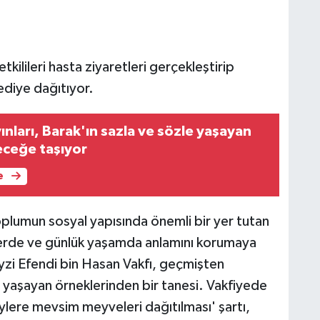
kilileri hasta ziyaretleri gerçekleştirip
ediye dağıtıyor.
ınları, Barak'ın sazla ve sözle yaşayan
eceğe taşıyor
e
lumun sosyal yapısında önemli bir yer tutan
lplerde ve günlük yaşamda anlamını korumaya
yzi Efendi bin Hasan Vakfı, geçmişten
yaşayan örneklerinden bir tanesi. Vakfiyede
eylere mevsim meyveleri dağıtılması' şartı,