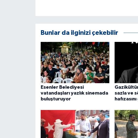
ÜLKE GÜNDEMİ
YAŞAM
Bunlar da ilginizi çekebilir
YEREL
Yerel Haberler
Esenler Belediyesi
Gazikültür
vatandaşları yazlık sinemada
sazla ve 
buluşturuyor
hafızasını