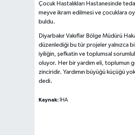
KÜLTÜR SANAT
Çocuk Hastalıkları Hastanesinde tedav
meyve ikram edilmesi ve çocuklara oy
MAGAZİN
buldu.
Otomobil
Diyarbakır Vakıflar Bölge Müdürü Hak
düzenlediği bu tür projeler yalnızca b
POLİTİKA
iyiliğin, şefkatin ve toplumsal sorumlu
oluyor. Her bir yardım eli, toplumun g
Sağlık
zinciridir. Yardımın büyüğü küçüğü yo
SİYASET
dedi.
SPOR HABERLERİ
Kaynak:
İHA
TEKNOLOJİ
Turizm