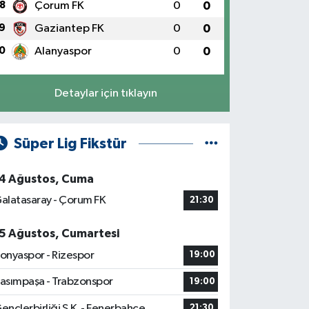
8
Çorum FK
0
0
9
Gaziantep FK
0
0
0
Alanyaspor
0
0
Detaylar için tıklayın
Süper Lig Fikstür
4 Ağustos, Cuma
alatasaray - Çorum FK
21:30
5 Ağustos, Cumartesi
onyaspor - Rizespor
19:00
asımpaşa - Trabzonspor
19:00
ençlerbirliği S.K. - Fenerbahçe
21:30