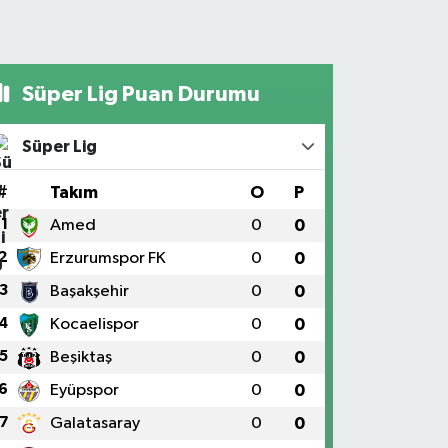
Süper Lig Puan Durumu
Süper Lig
#
Takım
O
P
1
Amed
0
0
2
Erzurumspor FK
0
0
3
Başakşehir
0
0
4
Kocaelispor
0
0
5
Beşiktaş
0
0
6
Eyüpspor
0
0
7
Galatasaray
0
0