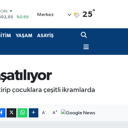
°
COIN
25
Merkez
602,05
%0.69
LAR
5986
%0.06
RO
İTİM
YAŞAM
ASAYİŞ
0700
%0.1
RLİN
2438
%0.21
M ALTIN
3.94
%0.32
T100
şatılıyor
768
%48
irip çocuklara çeşitli ikramlarda
-
+
A
A