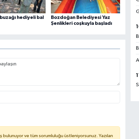
G
buzağı hediyeli bal
Bozdoğan Belediyesi Yaz
Şenlikleri coşkuyla başladı
1
B
B
A
1
S
ş bulunuyor ve tüm sorumluluğu üstleniyorsunuz. Yazılan