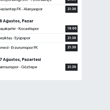
aziantep FK - Alanyaspor
21:30
6 Ağustos, Pazar
aşakşehir - Kocaelispor
19:00
eşiktaş - Eyüpspor
21:30
med - Erzurumspor FK
21:30
7 Ağustos, Pazartesi
amsunspor - Göztepe
21:30