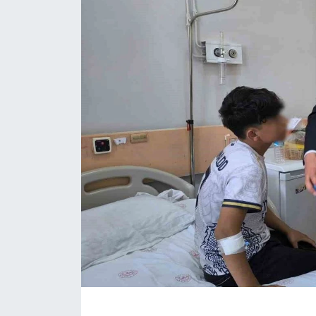
ÇEVRE
Dış Haberler
Dünya
EĞİTİM
EKONOMİ
English News
Finans
Flaş Haber
Gayrimenkul