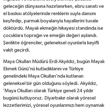
KÜLTÜR SANAT
geleceğin dünyasına hazırlanırken, ebru sanatı ve
el baskısı atölyelerinde renklerin suyla dansını
MAGAZİN
keşfedip, parmak boyalarıyla hayallerini tuvale
Otomobil
döktürdü. Mayalı ekmeğin hikayesi standında ise
çocuklara toprağın ve emeğin değeri aşılandı.
POLİTİKA
Şenlikte öğrenciler, geleneksel oyunlarla keyifli
vakit geçirdi.
Sağlık
Maya Okulları Müdürü Erdi Akyıldız, bugün Mayalı
SİYASET
Ekmek Günü'nü kutladıklarını ve Türkiye
genelindeki Maya Okulları'nda kutlanan
SPOR HABERLERİ
geleneksel bir gün olduğunu söyledi. Akyıldız,
TEKNOLOJİ
'Maya Okulları olarak Türkiye geneli 24 yıldır
bugünü kutluyoruz. Diyarbakır olarak yöresel
Turizm
lezzetlerimizi, yöresel oyunlarımızı hem oynamak