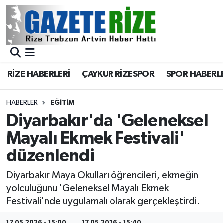
BÖLGEMİZ
Merkez Nöbetçi Eczaneler
SPOR
Merkez Hava Durumu
RİZE HABERLERİ
ÇAYKUR RİZESPOR
SPOR HABERL
Asayiş
Merkez Trafik Yoğunluk Haritası
HABERLER
EĞİTİM
Rize Jandarma Komutanlığı
Süper Lig Puan Durumu ve Fikstür
Diyarbakır'da 'Geleneksel
Mayalı Ekmek Festivali'
Bilim Teknoloji
Tüm Manşetler
düzenlendi
Bölge
Son Dakika Haberleri
Diyarbakır Maya Okulları öğrencileri, ekmeğin
yolculuğunu 'Geleneksel Mayalı Ekmek
Advertising news
Haber Arşivi
Festivali'nde uygulamalı olarak gerçekleştirdi.
Canlı Maç
17.05.2026 - 15:00
17.05.2026 - 15:40