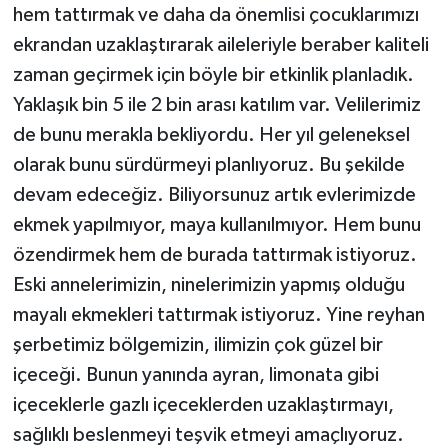
hem tattırmak ve daha da önemlisi çocuklarımızı
ÜLKE GÜNDEMİ
ekrandan uzaklaştırarak aileleriyle beraber kaliteli
YAŞAM
zaman geçirmek için böyle bir etkinlik planladık.
Yaklaşık bin 5 ile 2 bin arası katılım var. Velilerimiz
YEREL
de bunu merakla bekliyordu. Her yıl geleneksel
olarak bunu sürdürmeyi planlıyoruz. Bu şekilde
Yerel Haberler
devam edeceğiz. Biliyorsunuz artık evlerimizde
ekmek yapılmıyor, maya kullanılmıyor. Hem bunu
özendirmek hem de burada tattırmak istiyoruz.
Eski annelerimizin, ninelerimizin yapmış olduğu
mayalı ekmekleri tattırmak istiyoruz. Yine reyhan
şerbetimiz bölgemizin, ilimizin çok güzel bir
içeceği. Bunun yanında ayran, limonata gibi
içeceklerle gazlı içeceklerden uzaklaştırmayı,
sağlıklı beslenmeyi teşvik etmeyi amaçlıyoruz.