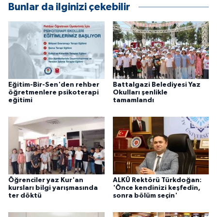
Bunlar da ilginizi çekebilir
Eğitim-Bir-Sen'den rehber
Battalgazi Belediyesi Yaz
öğretmenlere psikoterapi
Okulları şenlikle
eğitimi
tamamlandı
Öğrenciler yaz Kur'an
ALKÜ Rektörü Türkdoğan:
kursları bilgi yarışmasında
'Önce kendinizi keşfedin,
ter döktü
sonra bölüm seçin'