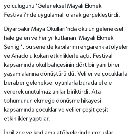
yolculuğunu 'Geleneksel Mayalı Ekmek
GENEL
Festivali'nde uygulamalı olarak gerçekleştirdi.
Diyarbakır Maya Okulları'nda okulun geleneksel
GÜNDEM
hale gelen ve her yıl kutlanan 'Mayalı Ekmek
Güvenlik
Şenliği', bu sene de kapılarını rengarenk atölyeler
ve Anadolu kokan etkinliklerle açtı. Festival
HABERDE İNSAN
kapsamında okul bahçesinin dört bir yanı birer
yaşam alanına dönüştürüldü. Veliler ve çocuklarla
İNSAN
beraber geleneksel oyunlarla burada el ele
İş Dünyası
vererek unutulmaz anılar biriktirdi. Ata
tohumunun ekmeğe dönüşme hikayesi
Jandarma
kapsamında çocuklar ve veliler çeşit çeşit
etkinlikler yaptılar.
Kadın
İngilizce ve kodlama atölyelerinde çocuklar