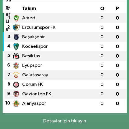
#
Takım
O
P
1
Amed
0
0
2
Erzurumspor FK
0
0
3
Başakşehir
0
0
4
Kocaelispor
0
0
5
Beşiktaş
0
0
6
Eyüpspor
0
0
7
Galatasaray
0
0
8
Çorum FK
0
0
9
Gaziantep FK
0
0
10
Alanyaspor
0
0
Detaylar için tıklayın