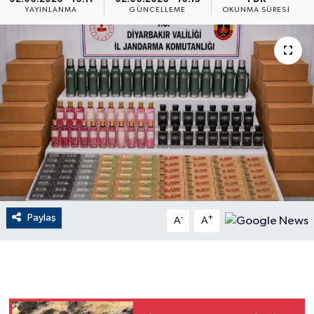
YAYINLANMA
GÜNCELLEME
OKUNMA SÜRESI
ÇEVRE
Dış Haberler
Dünya
EĞİTİM
EKONOMİ
English News
Paylaş
-
+
A
A
Finans
Flaş Haber
Gayrimenkul