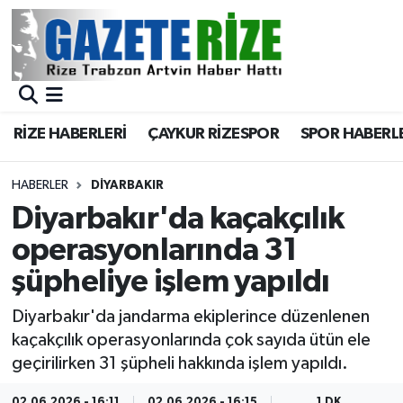
BÖLGEMİZ
Merkez Nöbetçi Eczaneler
SPOR
Merkez Hava Durumu
RİZE HABERLERİ
ÇAYKUR RİZESPOR
SPOR HABERL
Asayiş
Merkez Trafik Yoğunluk Haritası
HABERLER
DIYARBAKIR
Rize Jandarma Komutanlığı
Süper Lig Puan Durumu ve Fikstür
Diyarbakır'da kaçakçılık
operasyonlarında 31
Bilim Teknoloji
Tüm Manşetler
şüpheliye işlem yapıldı
Bölge
Son Dakika Haberleri
Diyarbakır'da jandarma ekiplerince düzenlenen
kaçakçılık operasyonlarında çok sayıda ütün ele
Advertising news
Haber Arşivi
geçirilirken 31 şüpheli hakkında işlem yapıldı.
Canlı Maç
02.06.2026 - 16:11
02.06.2026 - 16:15
1 DK