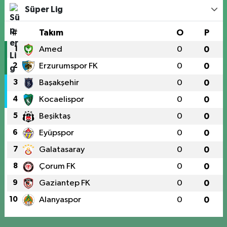
Süper Lig
#
Takım
O
P
1
Amed
0
0
2
Erzurumspor FK
0
0
3
Başakşehir
0
0
4
Kocaelispor
0
0
5
Beşiktaş
0
0
6
Eyüpspor
0
0
7
Galatasaray
0
0
8
Çorum FK
0
0
9
Gaziantep FK
0
0
10
Alanyaspor
0
0