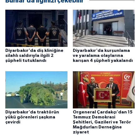
Bunlar da ilginizi çekebilir
ÜLKE GÜNDEMİ
YAŞAM
YEREL
Diyarbakır'da diş kliniğine
Diyarbakır'da kurşunlama
Yerel Haberler
silahlı saldırıyla ilgili 2
ve yaralama olaylarına
şüpheli tutuklandı
karışan 4 şüpheli yakalandı
Diyarbakır'da traktörün
Orgeneral Çardakçı'dan 15
yükü görenleri şaşkına
Temmuz Demokrasi
çevirdi
Şehitleri, Gazileri ve Terör
Mağdurları Derneğine
ziyaret