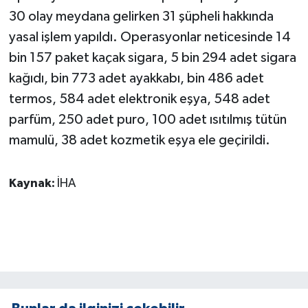
KÜLTÜR SANAT
30 olay meydana gelirken 31 şüpheli hakkında
yasal işlem yapıldı. Operasyonlar neticesinde 14
MAGAZİN
bin 157 paket kaçak sigara, 5 bin 294 adet sigara
Otomobil
kağıdı, bin 773 adet ayakkabı, bin 486 adet
termos, 584 adet elektronik eşya, 548 adet
POLİTİKA
parfüm, 250 adet puro, 100 adet ısıtılmış tütün
mamulü, 38 adet kozmetik eşya ele geçirildi.
Sağlık
SİYASET
Kaynak:
İHA
SPOR HABERLERİ
TEKNOLOJİ
Turizm