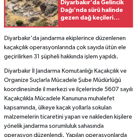
Diyarbakır'da Gelincik
Dağı'nda sürü halinde
GENEL
gezen dağ keçileri
görüntülendi
GÜNDEM
Diyarbakır'da jandarma ekiplerince düzenlenen
Güvenlik
kaçakçılık operasyonlarında çok sayıda ütün ele
geçirilirken 31 şüpheli hakkında işlem yapıldı.
HABERDE İNSAN
Diyarbakır İl Jandarma Komutanlığı Kaçakçılık ve
İNSAN
Organize Suçlarla Mücadele Şube Müdürlüğü
koordinesinde il merkezi ve ilçelerinde 5607 sayılı
İş Dünyası
Kaçakçılıkla Mücadele Kanununa muhalefet
kapsamında, ülkeye kaçak yollarla sokulan
Jandarma
malzemelerin ticaretini yapan ve nakleden kişilere
Kadın
yönelik jandarma sorumluluk sahasında
operasyon düzenlendi. Yapılan operasyonlarda