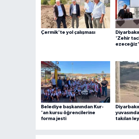
ÜLKE GÜNDEMİ
YAŞAM
Çermik'te yol çalışması
Diyarbakır
YEREL
'Zehir taci
ezeceğiz
Yerel Haberler
Belediye başkanından Kur-
Diyarbakı
'an kursu öğrencilerine
yuvasında
forma jesti
takılan le