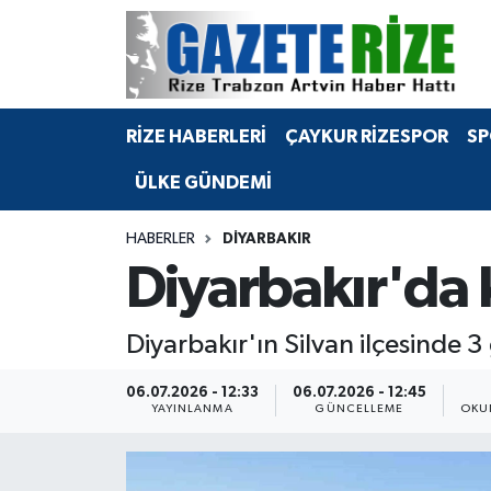
BÖLGEMİZ
Merkez Nöbetçi Eczaneler
RİZE HABERLERİ
ÇAYKUR RİZESPOR
SP
SPOR
Merkez Hava Durumu
ÜLKE GÜNDEMİ
Asayiş
Merkez Trafik Yoğunluk Haritası
HABERLER
DIYARBAKIR
Rize Jandarma Komutanlığı
Süper Lig Puan Durumu ve Fikstür
Diyarbakır'da 
Bilim Teknoloji
Tüm Manşetler
Diyarbakır'ın Silvan ilçesinde 
Bölge
Son Dakika Haberleri
06.07.2026 - 12:33
06.07.2026 - 12:45
YAYINLANMA
GÜNCELLEME
OKU
Advertising news
Haber Arşivi
Canlı Maç