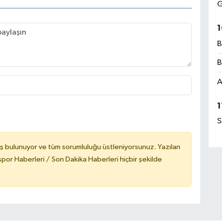
G
1
B
B
A
1
S
ş bulunuyor ve tüm sorumluluğu üstleniyorsunuz. Yazılan
or Haberleri / Son Dakika Haberleri hiçbir şekilde