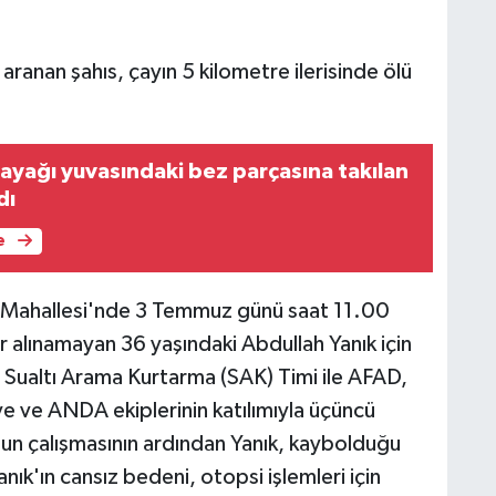
 aranan şahıs, çayın 5 kilometre ilerisinde ölü
 ayağı yuvasındaki bez parçasına takılan
dı
e
ksu Mahallesi'nde 3 Temmuz günü saat 11.00
r alınamayan 36 yaşındaki Abdullah Yanık için
a Sualtı Arama Kurtarma (SAK) Timi ile AFAD,
ye ve ANDA ekiplerinin katılımıyla üçüncü
un çalışmasının ardından Yanık, kaybolduğu
nık'ın cansız bedeni, otopsi işlemleri için