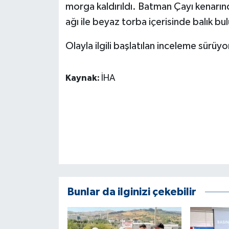
KÜLTÜR SANAT
morga kaldırıldı. Batman Çayı kenarında
ağı ile beyaz torba içerisinde balık b
MAGAZİN
Olayla ilgili başlatılan inceleme sürüyo
Otomobil
Kaynak:
İHA
POLİTİKA
Sağlık
SİYASET
SPOR HABERLERİ
TEKNOLOJİ
Bunlar da ilginizi çekebilir
Turizm