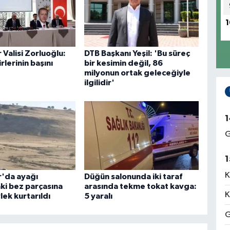
1
 Valisi Zorluoğlu:
DTB Başkanı Yeşil: 'Bu süreç
rlerinin başını
bir kesimin değil, 86
'
milyonun ortak geleceğiyle
ilgilidir'
1
G
1
K
r'da ayağı
Düğün salonunda iki taraf
ki bez parçasına
arasında tekme tokat kavga:
K
ylek kurtarıldı
5 yaralı
G