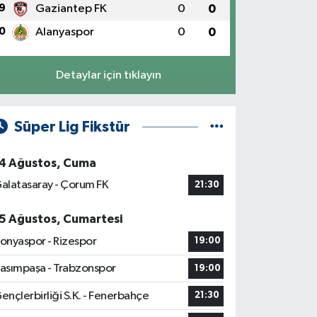
9
Gaziantep FK
0
0
0
Alanyaspor
0
0
Detaylar için tıklayın
Süper Lig Fikstür
4 Ağustos, Cuma
alatasaray - Çorum FK
21:30
5 Ağustos, Cumartesi
onyaspor - Rizespor
19:00
asımpaşa - Trabzonspor
19:00
ençlerbirliği S.K. - Fenerbahçe
21:30