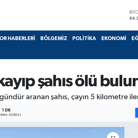
BIT
64.
DO
47,
EU
OR HABERLERİ
BÖLGEMİZ
POLİTİKA
EKONOMİ
EĞ
55,
STE
64,
GRA
661
BİS
kayıp şahıs ölü bul
13.
3 gündür aranan şahıs, çayın 5 kilometre il
1 DK
NMA SÜRESI