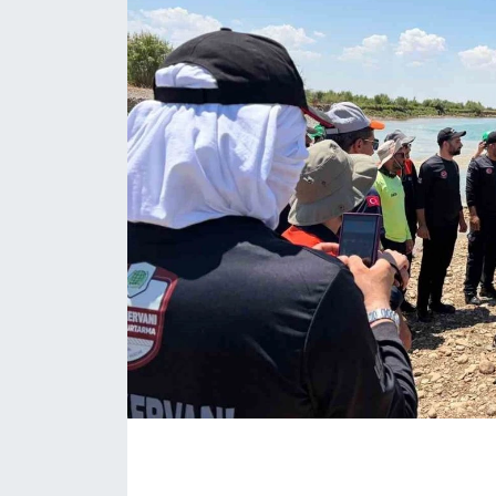
ÇEVRE
Dış Haberler
Dünya
EĞİTİM
EKONOMİ
English News
Finans
Flaş Haber
Gayrimenkul