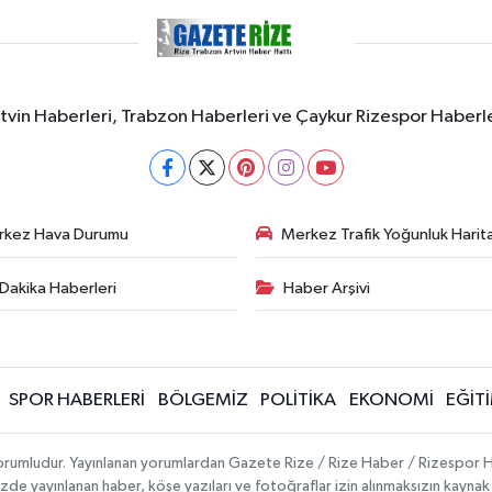
rtvin Haberleri, Trabzon Haberleri ve Çaykur Rizespor Haberl
rkez Hava Durumu
Merkez Trafik Yoğunluk Harita
Dakika Haberleri
Haber Arşivi
SPOR HABERLERİ
BÖLGEMİZ
POLİTİKA
EKONOMİ
EĞİT
 sorumludur. Yayınlanan yorumlardan Gazete Rize / Rize Haber / Rizespor H
temizde yayınlanan haber, köşe yazıları ve fotoğraflar izin alınmaksızın kayn