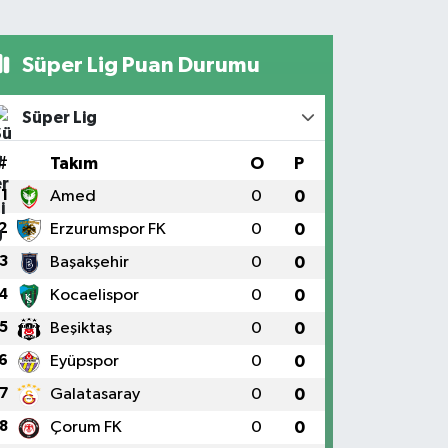
Süper Lig Puan Durumu
Süper Lig
#
Takım
O
P
1
Amed
0
0
2
Erzurumspor FK
0
0
3
Başakşehir
0
0
4
Kocaelispor
0
0
5
Beşiktaş
0
0
6
Eyüpspor
0
0
7
Galatasaray
0
0
8
Çorum FK
0
0