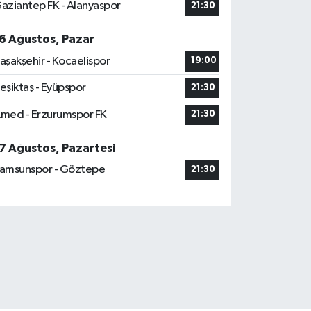
aziantep FK - Alanyaspor
21:30
6 Ağustos, Pazar
aşakşehir - Kocaelispor
19:00
eşiktaş - Eyüpspor
21:30
med - Erzurumspor FK
21:30
7 Ağustos, Pazartesi
amsunspor - Göztepe
21:30