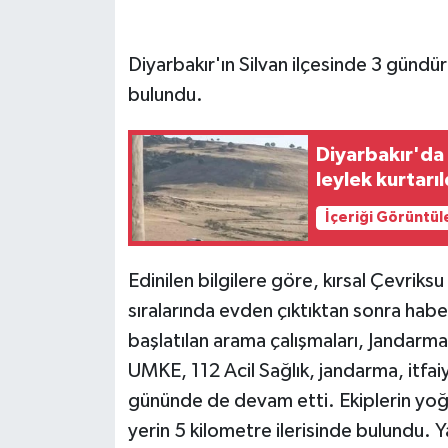
GENEL
Diyarbakır'ın Silvan ilçesinde 3 gündür
bulundu.
GÜNDEM
Güvenlik
Diyarbakır'da
leylek kurtarıl
HABERDE İNSAN
İçeriği Görüntül
İNSAN
Edinilen bilgilere göre, kırsal Çevri
İş Dünyası
sıralarında evden çıktıktan sonra habe
başlatılan arama çalışmaları, Jandarm
Jandarma
UMKE, 112 Acil Sağlık, jandarma, itfai
gününde de devam etti. Ekiplerin yoğ
Kadın
yerin 5 kilometre ilerisinde bulundu. Ya