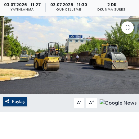
03.07.2026 - 11:27
03.07.2026 - 11:30
2 DK
YAYINLANMA
GÜNCELLEME
OKUNMA SÜRESI
ÇEVRE
Dış Haberler
Dünya
EĞİTİM
EKONOMİ
English News
Paylaş
-
+
A
A
Finans
Flaş Haber
Gayrimenkul