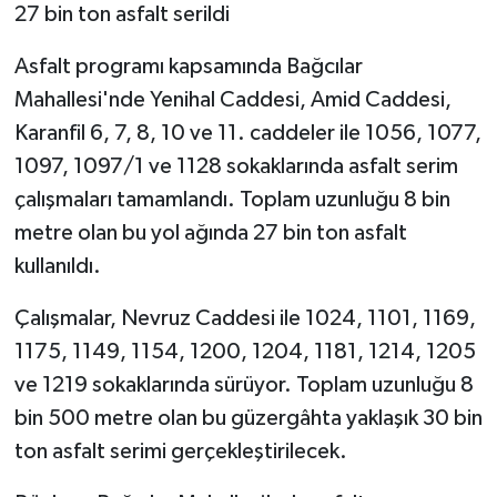
KÜLTÜR SANAT
27 bin ton asfalt serildi
MAGAZİN
Asfalt programı kapsamında Bağcılar
Mahallesi'nde Yenihal Caddesi, Amid Caddesi,
Otomobil
Karanfil 6, 7, 8, 10 ve 11. caddeler ile 1056, 1077,
1097, 1097/1 ve 1128 sokaklarında asfalt serim
POLİTİKA
çalışmaları tamamlandı. Toplam uzunluğu 8 bin
metre olan bu yol ağında 27 bin ton asfalt
Sağlık
kullanıldı.
SİYASET
Çalışmalar, Nevruz Caddesi ile 1024, 1101, 1169,
SPOR HABERLERİ
1175, 1149, 1154, 1200, 1204, 1181, 1214, 1205
ve 1219 sokaklarında sürüyor. Toplam uzunluğu 8
TEKNOLOJİ
bin 500 metre olan bu güzergâhta yaklaşık 30 bin
ton asfalt serimi gerçekleştirilecek.
Turizm