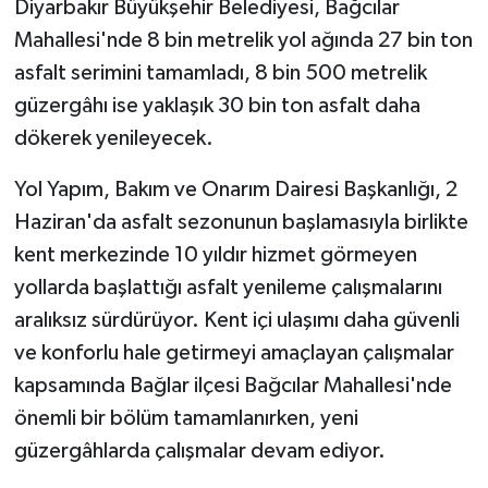
Diyarbakır Büyükşehir Belediyesi, Bağcılar
Mahallesi'nde 8 bin metrelik yol ağında 27 bin ton
GENEL
asfalt serimini tamamladı, 8 bin 500 metrelik
güzergâhı ise yaklaşık 30 bin ton asfalt daha
GÜNDEM
dökerek yenileyecek.
Güvenlik
Yol Yapım, Bakım ve Onarım Dairesi Başkanlığı, 2
HABERDE İNSAN
Haziran'da asfalt sezonunun başlamasıyla birlikte
kent merkezinde 10 yıldır hizmet görmeyen
İNSAN
yollarda başlattığı asfalt yenileme çalışmalarını
aralıksız sürdürüyor. Kent içi ulaşımı daha güvenli
İş Dünyası
ve konforlu hale getirmeyi amaçlayan çalışmalar
kapsamında Bağlar ilçesi Bağcılar Mahallesi'nde
Jandarma
önemli bir bölüm tamamlanırken, yeni
Kadın
güzergâhlarda çalışmalar devam ediyor.