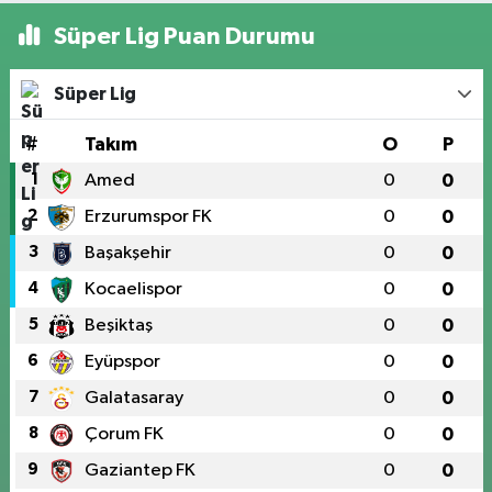
Süper Lig Puan Durumu
Süper Lig
#
Takım
O
P
1
Amed
0
0
2
Erzurumspor FK
0
0
3
Başakşehir
0
0
4
Kocaelispor
0
0
5
Beşiktaş
0
0
6
Eyüpspor
0
0
7
Galatasaray
0
0
8
Çorum FK
0
0
9
Gaziantep FK
0
0