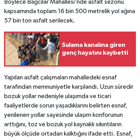
Böylece Bağcılar Mahallesi'nde asfalt sezonu
ÜLKE GÜNDEMİ
kapsamında toplam 16 bin 500 metrelik yol ağına
57 bin ton asfalt serilecek.
YAŞAM
YEREL
Sulama kanalına giren
genç hayatını kaybetti
Yerel Haberler
Yapılan asfalt çalışmaları mahalledeki esnaf
tarafından memnuniyetle karşılandı. Uzun süredir
bozuk yollar nedeniyle ulaşımda ve ticari
faaliyetlerde sorun yaşadıklarını belirten esnaf,
yenilenen yollar sayesinde ulaşım konforunun
arttığını, toz ve bozuk yol kaynaklı sıkıntıların
büyük ölçüde ortadan kalktığını ifade etti. Esnaf,