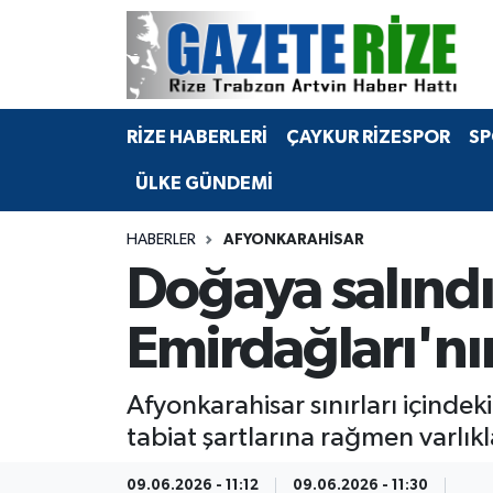
BÖLGEMİZ
Merkez Nöbetçi Eczaneler
RİZE HABERLERİ
ÇAYKUR RİZESPOR
SP
SPOR
Merkez Hava Durumu
ÜLKE GÜNDEMİ
Asayiş
Merkez Trafik Yoğunluk Haritası
HABERLER
AFYONKARAHİSAR
Rize Jandarma Komutanlığı
Süper Lig Puan Durumu ve Fikstür
Doğaya salındıl
Bilim Teknoloji
Tüm Manşetler
Emirdağları'nı
Bölge
Son Dakika Haberleri
Afyonkarahisar sınırları içinde
Advertising news
Haber Arşivi
tabiat şartlarına rağmen varlı
Canlı Maç
09.06.2026 - 11:12
09.06.2026 - 11:30