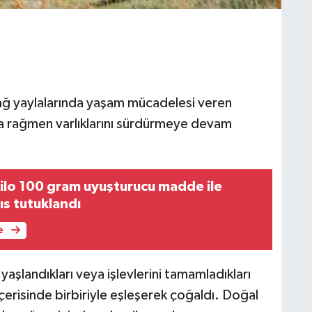
rdağ yaylalarında yaşam mücadelesi veren
rına rağmen varlıklarını sürdürmeye devam
lo 100 gram uyuşturucu madde ile
ıs tutuklandı
e
yaşlandıkları veya işlevlerini tamamladıkları
içerisinde birbiriyle eşleşerek çoğaldı. Doğal