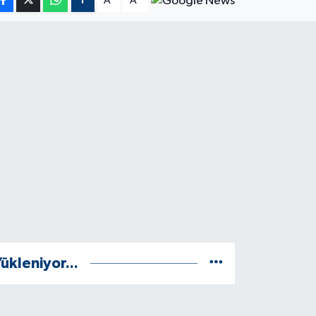
A
A
ükleniyor...