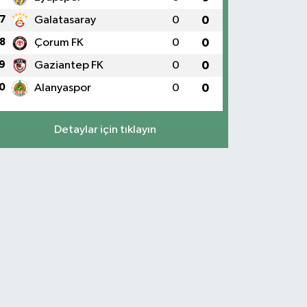
7
Galatasaray
0
0
8
Çorum FK
0
0
9
Gaziantep FK
0
0
0
Alanyaspor
0
0
Detaylar için tıklayın