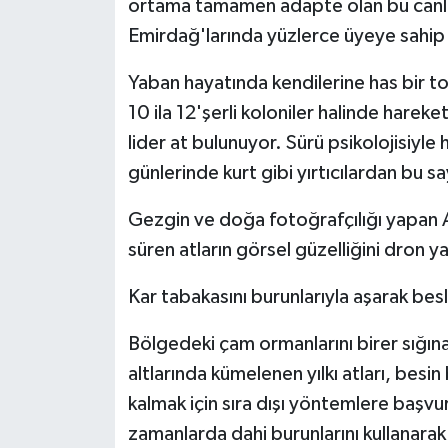
ortama tamamen adapte olan bu canlıl
KÜLTÜR SANAT
Emirdağ'larında yüzlerce üyeye sahip
MAGAZİN
Yaban hayatında kendilerine has bir to
Otomobil
10 ila 12'şerli koloniler halinde hareke
lider at bulunuyor. Sürü psikolojisiyle 
POLİTİKA
günlerinde kurt gibi yırtıcılardan bu 
Sağlık
Gezgin ve doğa fotoğrafçılığı yapan 
süren atların görsel güzelliğini dron y
SİYASET
Kar tabakasını burunlarıyla aşarak bes
SPOR HABERLERİ
Bölgedeki çam ormanlarını birer sığın
TEKNOLOJİ
altlarında kümelenen yılkı atları, bes
kalmak için sıra dışı yöntemlere başvuru
Turizm
zamanlarda dahi burunlarını kullanarak 