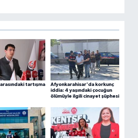
 arasındaki tartışma
Afyonkarahisar'da korkunç
iddia: 4 yaşındaki çocuğun
ölümüyle ilgili cinayet şüphesi