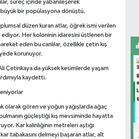
ar, süreç içinde yabanileşerek
 büyük bir popülasyona dönüştü.
plumsal düzen kuran atlar, öğrek ismi verilen
t ediyor. Her koloninin idaresini üstlenen bir
hareket eden bu canlılar, özellikle çetin kış
sayede korunuyor.
Ali Çetinkaya da yüksek kesimlerde yaşam
ardımıyla kaydetti.
leniyorlar
ak olarak gören ve yoğun yağışlarda ağaç
in bulmanın güçleştiği kış mevsiminde hayatta
yor. Kar kalınlığının metreleri aştığı
kar tabakasını delmeyi başaran atlar, alt