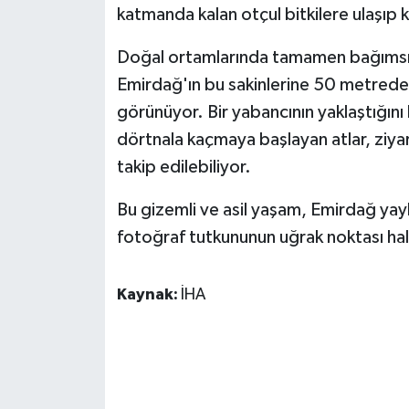
katmanda kalan otçul bitkilere ulaşıp k
ÜLKE GÜNDEMİ
Doğal ortamlarında tamamen bağımsızla
YAŞAM
Emirdağ'ın bu sakinlerine 50 metrede
YEREL
görünüyor. Bir yabancının yaklaştığını 
dörtnala kaçmaya başlayan atlar, ziy
Yerel Haberler
takip edilebiliyor.
Bu gizemli ve asil yaşam, Emirdağ yay
fotoğraf tutkununun uğrak noktası hali
Kaynak:
İHA