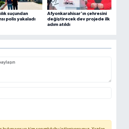
ılık suçundan
Afyonkarahisar'ın çehresini
sı polis yakaladı
değiştirecek dev projede ilk
adım atıldı
ş bulunuyor ve tüm sorumluluğu üstleniyorsunuz. Yazılan