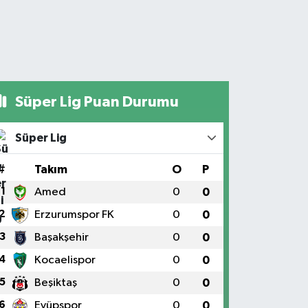
Süper Lig Puan Durumu
Süper Lig
#
Takım
O
P
1
Amed
0
0
2
Erzurumspor FK
0
0
3
Başakşehir
0
0
4
Kocaelispor
0
0
5
Beşiktaş
0
0
6
Eyüpspor
0
0