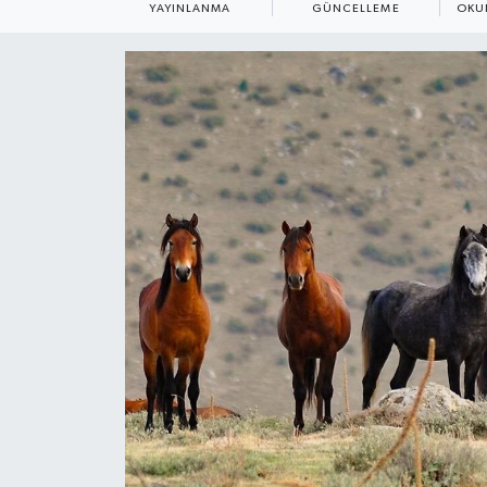
YAYINLANMA
GÜNCELLEME
OKU
ÇEVRE
Dış Haberler
Dünya
EĞİTİM
EKONOMİ
English News
Finans
Flaş Haber
Gayrimenkul