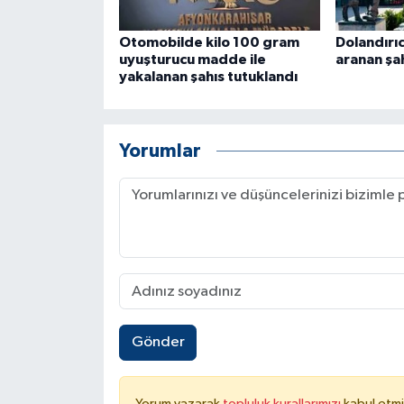
Otomobilde kilo 100 gram
Dolandırıc
uyuşturucu madde ile
aranan şah
yakalanan şahıs tutuklandı
Yorumlar
Gönder
Yorum yazarak
topluluk kurallarımızı
kabul etmi