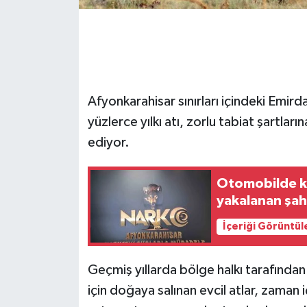
GENEL
GÜNDEM
Afyonkarahisar sınırları içindeki Emi
Güvenlik
yüzlerce yılkı atı, zorlu tabiat şartla
HABERDE İNSAN
ediyor.
İNSAN
Otomobilde ki
yakalanan şah
İş Dünyası
İçeriği Görüntül
Jandarma
Geçmiş yıllarda bölge halkı tarafından 
Kadın
için doğaya salınan evcil atlar, zaman 