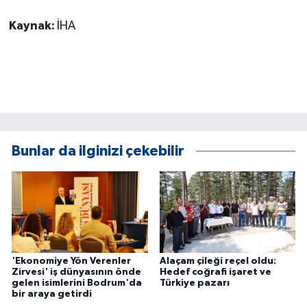
ÜLKE GÜNDEMİ
Kaynak:
İHA
YAŞAM
YEREL
Yerel Haberler
Bunlar da ilginizi çekebilir
'Ekonomiye Yön Verenler
Alaçam çileği reçel oldu:
Zirvesi' iş dünyasının önde
Hedef coğrafi işaret ve
gelen isimlerini Bodrum'da
Türkiye pazarı
bir araya getirdi