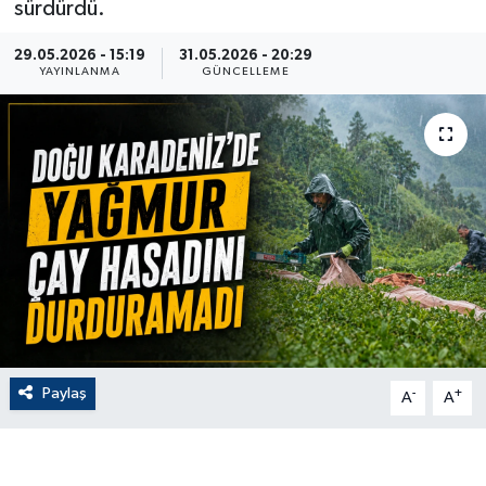
sürdürdü.
ÇEVRE
29.05.2026 - 15:19
31.05.2026 - 20:29
YAYINLANMA
GÜNCELLEME
Dış Haberler
Dünya
EĞİTİM
EKONOMİ
English News
Finans
Paylaş
-
+
A
A
Flaş Haber
Gayrimenkul