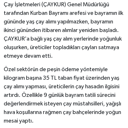
KÜLTÜR SANAT
Çay İşletmeleri (ÇAYKUR) Genel Müdürlüğü
tarafından Kurban Bayramı arefesi ve bayramın ilk
MAGAZİN
gününde yaş çay alımı yapılmazken, bayramın
ikinci gününden itibaren alımlar yeniden başladı.
Otomobil
ÇAYKUR'a bağlı yaş çay alım yerlerinde yoğunluk
POLİTİKA
oluşurken, üreticiler topladıkları çayları satmaya
etmeye devam etti.
Sağlık
Özel sektörün de peşin ödeme yöntemiyle
SİYASET
kilogram başına 35 TL taban fiyat üzerinden yaş
çay alımı yapması, üreticilerin çay hasadın ilgisini
SPOR HABERLERİ
artırdı. Özellikle 9 günlük bayram tatili sürecini
değerlendirmek isteyen çay müstahsilleri, yağışlı
TEKNOLOJİ
hava koşullarına rağmen çay bahçelerinde yoğun
Turizm
mesai yaptı.