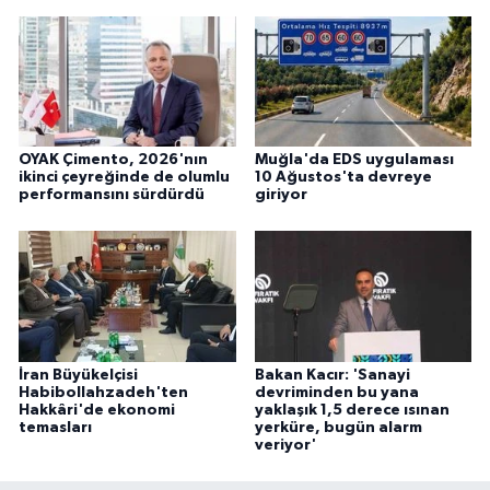
OYAK Çimento, 2026'nın
Muğla'da EDS uygulaması
ikinci çeyreğinde de olumlu
10 Ağustos'ta devreye
performansını sürdürdü
giriyor
İran Büyükelçisi
Bakan Kacır: 'Sanayi
Habibollahzadeh'ten
devriminden bu yana
Hakkâri'de ekonomi
yaklaşık 1,5 derece ısınan
temasları
yerküre, bugün alarm
veriyor'