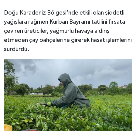
Doğu Karadeniz Bölgesi'nde etkili olan şiddetli
GENEL
yağışlara rağmen Kurban Bayramı tatilini fırsata
GÜNDEM
çeviren üreticiler, yağmurlu havaya aldırış
etmeden çay bahçelerine girerek hasat işlemlerini
Güvenlik
sürdürdü.
HABERDE İNSAN
İNSAN
İş Dünyası
Jandarma
Kadın