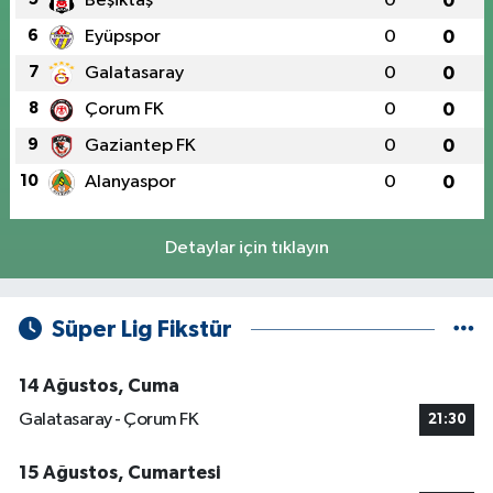
Beşiktaş
0
0
6
Eyüpspor
0
0
7
Galatasaray
0
0
8
Çorum FK
0
0
9
Gaziantep FK
0
0
10
Alanyaspor
0
0
Detaylar için tıklayın
Süper Lig Fikstür
14 Ağustos, Cuma
Galatasaray - Çorum FK
21:30
15 Ağustos, Cumartesi