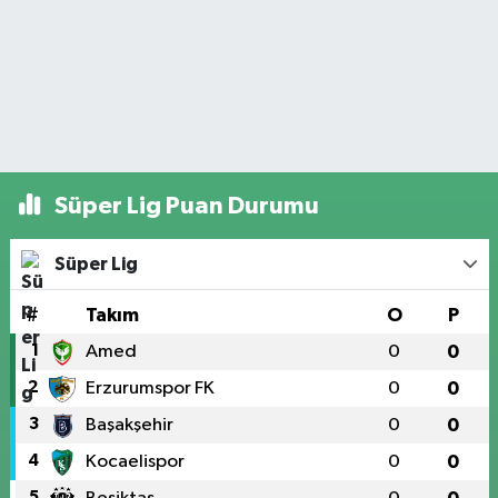
Süper Lig Puan Durumu
Süper Lig
#
Takım
O
P
1
Amed
0
0
2
Erzurumspor FK
0
0
3
Başakşehir
0
0
4
Kocaelispor
0
0
5