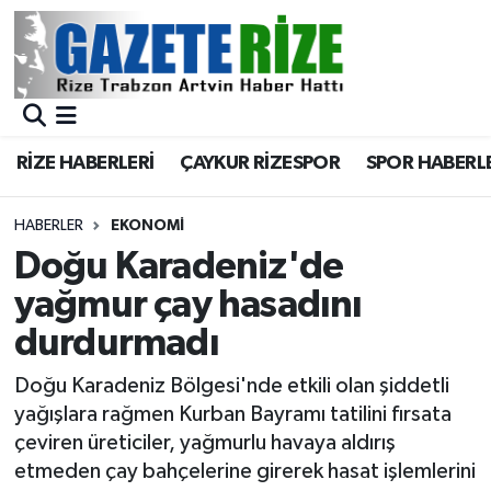
BÖLGEMİZ
Merkez Nöbetçi Eczaneler
SPOR
Merkez Hava Durumu
RİZE HABERLERİ
ÇAYKUR RİZESPOR
SPOR HABERL
Asayiş
Merkez Trafik Yoğunluk Haritası
HABERLER
EKONOMİ
Rize Jandarma Komutanlığı
Süper Lig Puan Durumu ve Fikstür
Doğu Karadeniz'de
yağmur çay hasadını
Bilim Teknoloji
Tüm Manşetler
durdurmadı
Bölge
Son Dakika Haberleri
Doğu Karadeniz Bölgesi'nde etkili olan şiddetli
yağışlara rağmen Kurban Bayramı tatilini fırsata
Advertising news
Haber Arşivi
çeviren üreticiler, yağmurlu havaya aldırış
etmeden çay bahçelerine girerek hasat işlemlerini
Canlı Maç