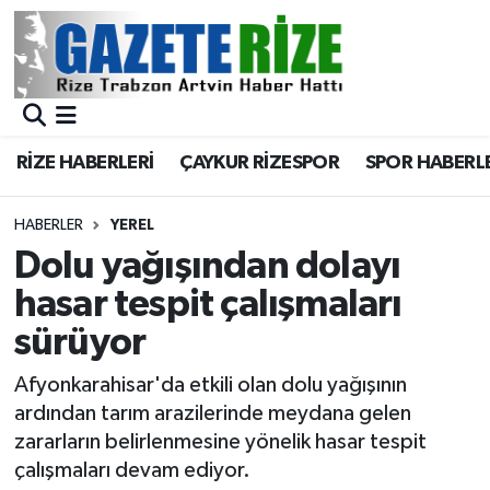
BÖLGEMİZ
Merkez Nöbetçi Eczaneler
SPOR
Merkez Hava Durumu
RİZE HABERLERİ
ÇAYKUR RİZESPOR
SPOR HABERL
Asayiş
Merkez Trafik Yoğunluk Haritası
HABERLER
YEREL
Rize Jandarma Komutanlığı
Süper Lig Puan Durumu ve Fikstür
Dolu yağışından dolayı
hasar tespit çalışmaları
Bilim Teknoloji
Tüm Manşetler
sürüyor
Bölge
Son Dakika Haberleri
Afyonkarahisar'da etkili olan dolu yağışının
ardından tarım arazilerinde meydana gelen
Advertising news
Haber Arşivi
zararların belirlenmesine yönelik hasar tespit
çalışmaları devam ediyor.
Canlı Maç