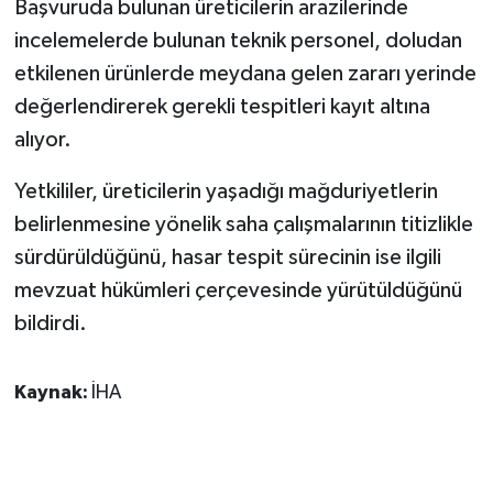
Başvuruda bulunan üreticilerin arazilerinde
KÜLTÜR SANAT
incelemelerde bulunan teknik personel, doludan
MAGAZİN
etkilenen ürünlerde meydana gelen zararı yerinde
değerlendirerek gerekli tespitleri kayıt altına
Otomobil
alıyor.
POLİTİKA
Yetkililer, üreticilerin yaşadığı mağduriyetlerin
belirlenmesine yönelik saha çalışmalarının titizlikle
Sağlık
sürdürüldüğünü, hasar tespit sürecinin ise ilgili
SİYASET
mevzuat hükümleri çerçevesinde yürütüldüğünü
bildirdi.
SPOR HABERLERİ
Kaynak:
İHA
TEKNOLOJİ
Turizm