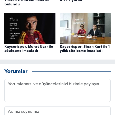
Türkeli'de incelemelerde
attı: 2 yaralı
bulundu
Kayserispor, Murat Uçar ile
Kayserispor, Sinan Kurt ile 1
sözleşme imzaladı
yıllık sözleşme imzaladı
Yorumlar