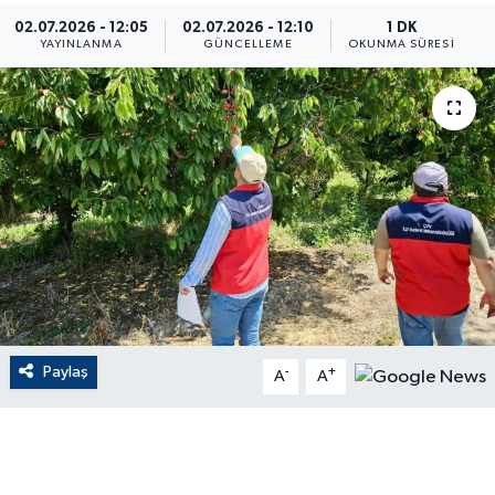
02.07.2026 - 12:05
02.07.2026 - 12:10
1 DK
ÇEVRE
YAYINLANMA
GÜNCELLEME
OKUNMA SÜRESI
Dış Haberler
Dünya
EĞİTİM
EKONOMİ
English News
Paylaş
-
+
Finans
A
A
Flaş Haber
Gayrimenkul