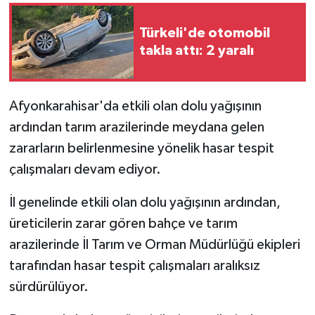
Türkeli'de otomobil
GENEL
takla attı: 2 yaralı
GÜNDEM
Güvenlik
Afyonkarahisar'da etkili olan dolu yağışının
ardından tarım arazilerinde meydana gelen
HABERDE İNSAN
zararların belirlenmesine yönelik hasar tespit
çalışmaları devam ediyor.
İNSAN
İl genelinde etkili olan dolu yağışının ardından,
İş Dünyası
üreticilerin zarar gören bahçe ve tarım
arazilerinde İl Tarım ve Orman Müdürlüğü ekipleri
Jandarma
tarafından hasar tespit çalışmaları aralıksız
Kadın
sürdürülüyor.