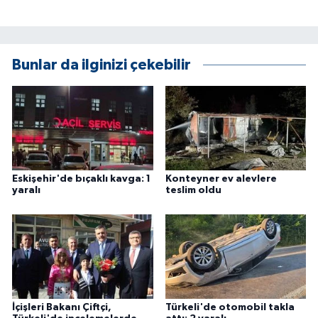
ÜLKE GÜNDEMİ
YAŞAM
Bunlar da ilginizi çekebilir
YEREL
Yerel Haberler
Eskişehir'de bıçaklı kavga: 1
Konteyner ev alevlere
yaralı
teslim oldu
İçişleri Bakanı Çiftçi,
Türkeli'de otomobil takla