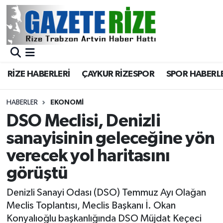
BÖLGEMİZ
Merkez Nöbetçi Eczaneler
SPOR
Merkez Hava Durumu
RİZE HABERLERİ
ÇAYKUR RİZESPOR
SPOR HABERL
Asayiş
Merkez Trafik Yoğunluk Haritası
HABERLER
EKONOMİ
Rize Jandarma Komutanlığı
Süper Lig Puan Durumu ve Fikstür
DSO Meclisi, Denizli
sanayisinin geleceğine yön
Bilim Teknoloji
Tüm Manşetler
verecek yol haritasını
Bölge
Son Dakika Haberleri
görüştü
Advertising news
Haber Arşivi
Denizli Sanayi Odası (DSO) Temmuz Ayı Olağan
Meclis Toplantısı, Meclis Başkanı İ. Okan
Canlı Maç
Konyalıoğlu başkanlığında DSO Müjdat Keçeci