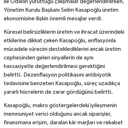
ile Odanın yürüttüğü çalışmalar değerlendirilirken,
ÜLKE GÜNDEMİ
Yönetim Kurulu Başkanı Selim Kasapoğlu üretim
ekonomisine ilişkin önemli mesajlar verdi.
YAŞAM
Küresel belirsizliklerin üretim ve ihracat üzerindeki
YEREL
etkilerine dikkat çeken Kasapoğlu, enflasyonla
mücadele sürecini desteklediklerini ancak üretim
Yerel Haberler
cephesinden gelen sinyallerin de aynı
hassasiyetle değerlendirilmesi gerektiğini
belirtti. Dezenflasyon politikasını antibiyotik
tedavisine benzeten Kasapoğlu, süreç uzadıkça
yararlı hücrelerin de zarar gördüğünü belirtti.
Kasapoğlu, makro göstergelerdeki iyileşmenin
memnuniyet verici olduğunu ancak siparişler,
finansmana erişim, daralan kâr marjları ve rekabet