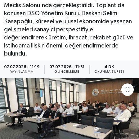
Meclis Salonu'nda gerçekleştirildi. Toplantıda
ÇEVRE
konuşan DSO Yönetim Kurulu Başkanı Selim
Kasapoğlu, küresel ve ulusal ekonomide yaşanan
Dış Haberler
gelişmeleri sanayici perspektifiyle
değerlendirerek üretim, ihracat, rekabet gücü ve
Dünya
istihdama ilişkin önemli değerlendirmelerde
bulundu.
EĞİTİM
07.07.2026 - 11:19
07.07.2026 - 11:31
4 DK
YAYINLANMA
GÜNCELLEME
OKUNMA SÜRESI
EKONOMİ
English News
Finans
Flaş Haber
Gayrimenkul