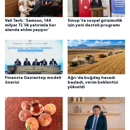
Vali Tavlı: 'Samsun, 144
Sinop'ta sosyal girişimcilik
milyar TL'lik yatırımla her
için yeni destek programı
alanda atılım yaşıyor'
Finansta Gaziantep modeli
Ağrı'da buğday hasadı
önerisi
başladı, verim beklentisi
yükseldi