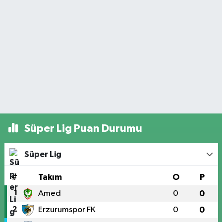
Süper Lig Puan Durumu
Süper Lig
#
Takım
O
P
1
Amed
0
0
2
Erzurumspor FK
0
0