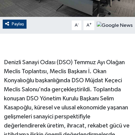
GENEL
Paylaş
-
+
A
A
GÜNDEM
Güvenlik
HABERDE İNSAN
Denizli Sanayi Odası (DSO) Temmuz Ayı Olağan
Meclis Toplantısı, Meclis Başkanı İ. Okan
İNSAN
Konyalıoğlu başkanlığında DSO Müjdat Keçeci
Meclis Salonu'nda gerçekleştirildi. Toplantıda
İş Dünyası
konuşan DSO Yönetim Kurulu Başkanı Selim
Jandarma
Kasapoğlu, küresel ve ulusal ekonomide yaşanan
gelişmeleri sanayici perspektifiyle
Kadın
değerlendirerek üretim, ihracat, rekabet gücü ve
istihdama ilişkin önemli değerlendirmelerde