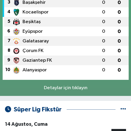
3
Başakşehir
0
0
4
Kocaelispor
0
0
5
Beşiktaş
0
0
6
Eyüpspor
0
0
7
Galatasaray
0
0
8
Çorum FK
0
0
9
Gaziantep FK
0
0
10
Alanyaspor
0
0
Detaylar için tıklayın
Süper Lig Fikstür
14 Ağustos, Cuma