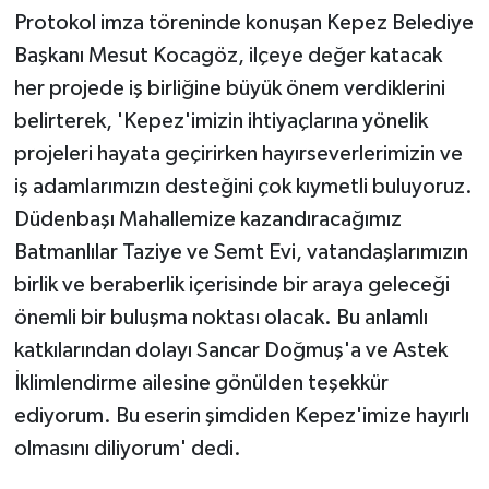
ÜLKE GÜNDEMİ
Protokol imza töreninde konuşan Kepez Belediye
Başkanı Mesut Kocagöz, ilçeye değer katacak
YAŞAM
her projede iş birliğine büyük önem verdiklerini
belirterek, 'Kepez'imizin ihtiyaçlarına yönelik
YEREL
projeleri hayata geçirirken hayırseverlerimizin ve
iş adamlarımızın desteğini çok kıymetli buluyoruz.
Yerel Haberler
Düdenbaşı Mahallemize kazandıracağımız
Batmanlılar Taziye ve Semt Evi, vatandaşlarımızın
birlik ve beraberlik içerisinde bir araya geleceği
önemli bir buluşma noktası olacak. Bu anlamlı
katkılarından dolayı Sancar Doğmuş'a ve Astek
İklimlendirme ailesine gönülden teşekkür
ediyorum. Bu eserin şimdiden Kepez'imize hayırlı
olmasını diliyorum' dedi.