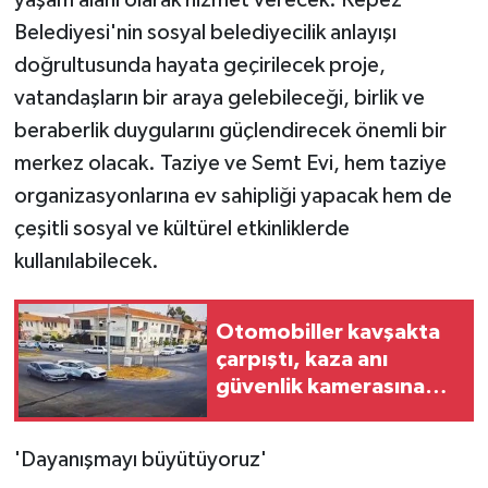
KÜLTÜR SANAT
Belediyesi'nin sosyal belediyecilik anlayışı
MAGAZİN
doğrultusunda hayata geçirilecek proje,
vatandaşların bir araya gelebileceği, birlik ve
Otomobil
beraberlik duygularını güçlendirecek önemli bir
merkez olacak. Taziye ve Semt Evi, hem taziye
POLİTİKA
organizasyonlarına ev sahipliği yapacak hem de
çeşitli sosyal ve kültürel etkinliklerde
Sağlık
kullanılabilecek.
SİYASET
Otomobiller kavşakta
SPOR HABERLERİ
çarpıştı, kaza anı
güvenlik kamerasına
TEKNOLOJİ
yansıdı:1 yaralı
Turizm
'Dayanışmayı büyütüyoruz'