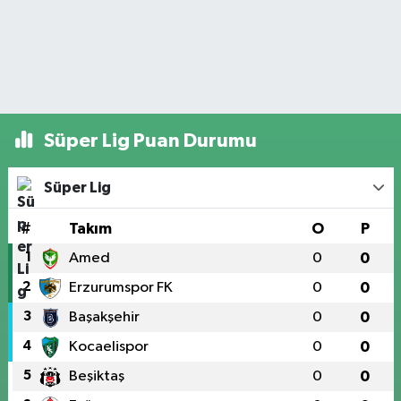
Süper Lig Puan Durumu
Süper Lig
#
Takım
O
P
1
Amed
0
0
2
Erzurumspor FK
0
0
3
Başakşehir
0
0
4
Kocaelispor
0
0
5
Beşiktaş
0
0