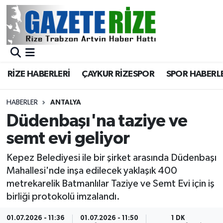
BÖLGEMİZ
Merkez Nöbetçi Eczaneler
SPOR
Merkez Hava Durumu
RİZE HABERLERİ
ÇAYKUR RİZESPOR
SPOR HABERL
Asayiş
Merkez Trafik Yoğunluk Haritası
HABERLER
ANTALYA
Rize Jandarma Komutanlığı
Süper Lig Puan Durumu ve Fikstür
Düdenbaşı'na taziye ve
semt evi geliyor
Bilim Teknoloji
Tüm Manşetler
Kepez Belediyesi ile bir şirket arasında Düdenbaşı
Bölge
Son Dakika Haberleri
Mahallesi'nde inşa edilecek yaklaşık 400
metrekarelik Batmanlılar Taziye ve Semt Evi için iş
Advertising news
Haber Arşivi
birliği protokolü imzalandı.
Canlı Maç
01.07.2026 - 11:36
01.07.2026 - 11:50
1 DK