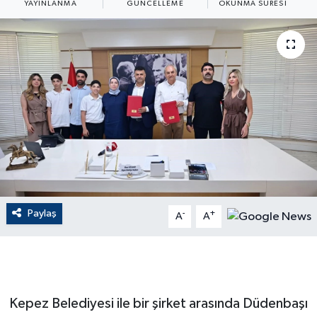
YAYINLANMA
GÜNCELLEME
OKUNMA SÜRESI
ÇEVRE
Dış Haberler
Dünya
EĞİTİM
EKONOMİ
English News
Paylaş
-
+
A
A
Finans
Flaş Haber
Kepez Belediyesi ile bir şirket arasında Düdenbaşı
Gayrimenkul