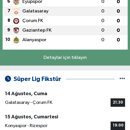
6
Eyüpspor
0
0
7
Galatasaray
0
0
8
Çorum FK
0
0
9
Gaziantep FK
0
0
10
Alanyaspor
0
0
Detaylar için tıklayın
Süper Lig Fikstür
14 Ağustos, Cuma
Galatasaray - Çorum FK
21:30
15 Ağustos, Cumartesi
Konyaspor - Rizespor
19:00