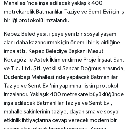
Mahallesi'nde inşa edilecek yaklaşık 400
metrekarelik Batmanlılar Taziye ve Semt Evi için iş
GENEL
birliği protokolü imzalandı.
GÜNDEM
Kepez Belediyesi, ilçeye yeni bir sosyal yaşam
alanı daha kazandırmak için önemli bir iş birliğine
Güvenlik
imza attı. Kepez Belediye Başkanı Mesut
HABERDE İNSAN
Kocagöz ile Astek İklimlendirme Proje İnşaat San.
ve Tic. Ltd. Şti. yetkilisi Sancar Doğmuş arasında,
İNSAN
Düdenbaşı Mahallesi'nde yapılacak Batmanlılar
Taziye ve Semt Evi'nin yapımına ilişkin protokol
İş Dünyası
imzalandı. Yaklaşık 400 metrekare büyüklüğünde
Jandarma
inşa edilecek Batmanlılar Taziye ve Semt Evi,
mahalle sakinlerinin taziye, dayanışma ve sosyal
Kadın
etkinlik ihtiyaçlarına cevap verecek modern bir
yaşam alanı olarak hizmet verecek. Kepez