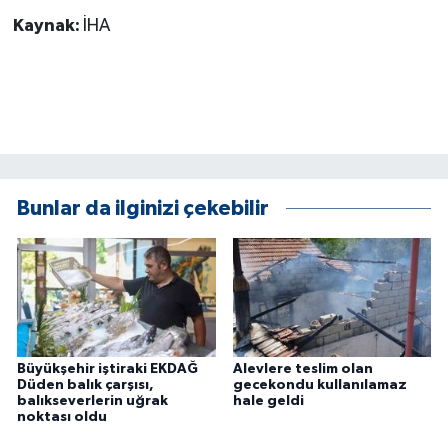
Kaynak:
İHA
Bunlar da ilginizi çekebilir
Büyükşehir iştiraki EKDAĞ
Alevlere teslim olan
Düden balık çarşısı,
gecekondu kullanılamaz
balıkseverlerin uğrak
hale geldi
noktası oldu