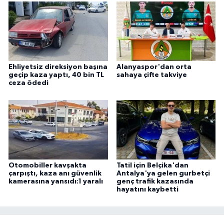
Ehliyetsiz direksiyon başına
Alanyaspor'dan orta
geçip kaza yaptı, 40 bin TL
sahaya çifte takviye
ceza ödedi
Otomobiller kavşakta
Tatil için Belçika'dan
çarpıştı, kaza anı güvenlik
Antalya'ya gelen gurbetçi
kamerasına yansıdı:1 yaralı
genç trafik kazasında
hayatını kaybetti