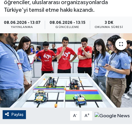
öğrenciler, uluslararası organizasyonlarda
Türkiye'yi temsil etme hakkı kazandı.
ÇEVRE
08.06.2026 - 13:07
08.06.2026 - 13:15
3 DK
Dış Haberler
YAYINLANMA
GÜNCELLEME
OKUNMA SÜRESI
Dünya
EĞİTİM
EKONOMİ
English News
Finans
Paylaş
-
+
Flaş Haber
A
A
Gayrimenkul