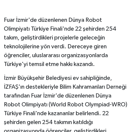
GENEL
Fuar İzmir'de düzenlenen Dünya Robot
Olimpiyatı Türkiye Finali'nde 22 şehirden 254
GÜNDEM
takım, geliştirdikleri projelerle geleceğin
Güvenlik
teknolojilerine yön verdi. Dereceye giren
öğrenciler, uluslararası organizasyonlarda
HABERDE İNSAN
Türkiye'yi temsil etme hakkı kazandı.
İNSAN
İzmir Büyükşehir Belediyesi ev sahipliğinde,
İZFAŞ'ın destekleriyle Bilim Kahramanları Derneği
İş Dünyası
tarafından Fuar İzmir'de düzenlenen Dünya
Jandarma
Robot Olimpiyatı (World Robot Olympiad-WRO)
Türkiye Finali'nde kazananlar belirlendi. 22
Kadın
şehirden gelen 254 takımın katıldığı
organizasyonda öğrenciler, geliştirdikleri