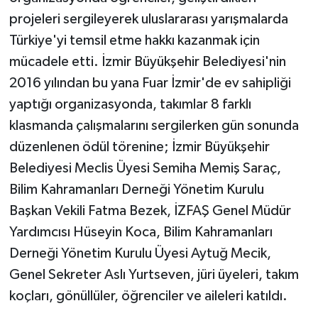
KÜLTÜR SANAT
projeleri sergileyerek uluslararası yarışmalarda
Türkiye'yi temsil etme hakkı kazanmak için
MAGAZİN
mücadele etti. İzmir Büyükşehir Belediyesi'nin
Otomobil
2016 yılından bu yana Fuar İzmir'de ev sahipliği
yaptığı organizasyonda, takımlar 8 farklı
POLİTİKA
klasmanda çalışmalarını sergilerken gün sonunda
düzenlenen ödül törenine; İzmir Büyükşehir
Sağlık
Belediyesi Meclis Üyesi Semiha Memiş Saraç,
SİYASET
Bilim Kahramanları Derneği Yönetim Kurulu
Başkan Vekili Fatma Bezek, İZFAŞ Genel Müdür
SPOR HABERLERİ
Yardımcısı Hüseyin Koca, Bilim Kahramanları
Derneği Yönetim Kurulu Üyesi Aytuğ Mecik,
TEKNOLOJİ
Genel Sekreter Aslı Yurtseven, jüri üyeleri, takım
Turizm
koçları, gönüllüler, öğrenciler ve aileleri katıldı.