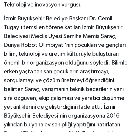
Teknoloji ve inovasyon vurgusu
ÜLKE GÜNDEMİ
İzmir Büyükşehir Belediye Başkanı Dr. Cemil
YAŞAM
Tugay'ı temsilen törene katılan İzmir Büyükşehir
YEREL
Belediyesi Meclis Üyesi Semiha Memiş Saraç,
Dünya Robot Olimpiyatı'nın çocukları ve gençleri
Yerel Haberler
bilim, teknoloji ve üretim kültürüyle buluşturan
önemli bir organizasyon olduğunu söyledi. Bilimle
erken yaşta tanışan çocukların araştırmayı,
sorgulamayı ve çözüm üretmeyi öğrendiğini
belirten Saraç, yarışmanın teknik becerilerin yanı
sıra özgüven, ekip çalışması ve yaratıcı düşünme
yetkinliklerini de geliştirdiğini ifade etti. İzmir
Büyükşehir Belediyesi'nin organizasyona 2016
yılından bu yana ev sahipliği yaptığını hatırlatan