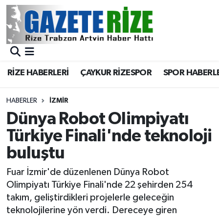
BÖLGEMİZ
Merkez Nöbetçi Eczaneler
SPOR
Merkez Hava Durumu
RİZE HABERLERİ
ÇAYKUR RİZESPOR
SPOR HABERL
Asayiş
Merkez Trafik Yoğunluk Haritası
HABERLER
İZMIR
Rize Jandarma Komutanlığı
Süper Lig Puan Durumu ve Fikstür
Dünya Robot Olimpiyatı
Türkiye Finali'nde teknoloji
Bilim Teknoloji
Tüm Manşetler
buluştu
Bölge
Son Dakika Haberleri
Fuar İzmir'de düzenlenen Dünya Robot
Olimpiyatı Türkiye Finali'nde 22 şehirden 254
Advertising news
Haber Arşivi
takım, geliştirdikleri projelerle geleceğin
teknolojilerine yön verdi. Dereceye giren
Canlı Maç