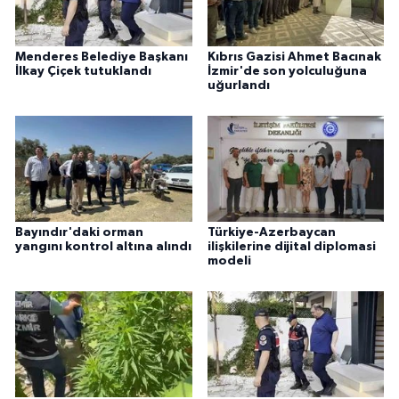
Menderes Belediye Başkanı
Kıbrıs Gazisi Ahmet Bacınak
İlkay Çiçek tutuklandı
İzmir'de son yolculuğuna
uğurlandı
Bayındır'daki orman
Türkiye-Azerbaycan
yangını kontrol altına alındı
ilişkilerine dijital diplomasi
modeli