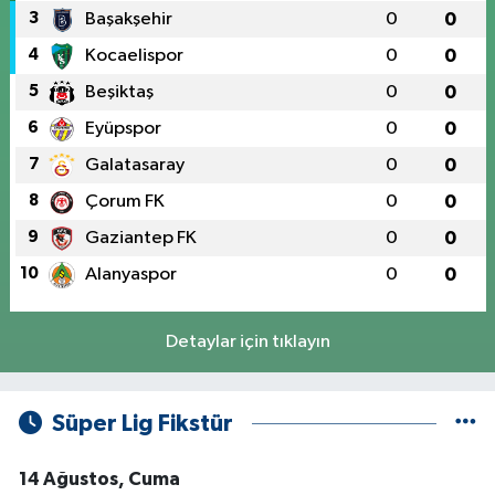
3
Başakşehir
0
0
4
Kocaelispor
0
0
5
Beşiktaş
0
0
6
Eyüpspor
0
0
7
Galatasaray
0
0
8
Çorum FK
0
0
9
Gaziantep FK
0
0
10
Alanyaspor
0
0
Detaylar için tıklayın
Süper Lig Fikstür
14 Ağustos, Cuma