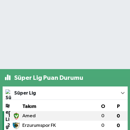
Süper Lig Puan Durumu
Süper Lig
#
Takım
O
P
1
Amed
0
0
2
Erzurumspor FK
0
0