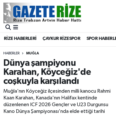
BÖLGEMİZ
Merkez Nöbetçi Eczaneler
SPOR
Merkez Hava Durumu
RİZE HABERLERİ
ÇAYKUR RİZESPOR
SPOR HABERL
Asayiş
Merkez Trafik Yoğunluk Haritası
HABERLER
MUĞLA
Rize Jandarma Komutanlığı
Süper Lig Puan Durumu ve Fikstür
Dünya şampiyonu
Karahan, Köyceğiz'de
Bilim Teknoloji
Tüm Manşetler
coşkuyla karşılandı
Bölge
Son Dakika Haberleri
Muğla'nın Köyceğiz ilçesinden milli kanocu Rahmi
Kaan Karahan, Kanada'nın Halifax kentinde
Advertising news
Haber Arşivi
düzenlenen ICF 2026 Gençler ve U23 Durgunsu
Kano Dünya Şampiyonası'nda elde ettiği tarihi
Canlı Maç