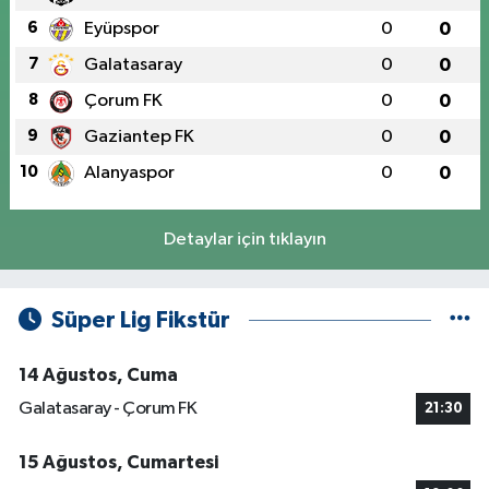
6
Eyüpspor
0
0
7
Galatasaray
0
0
8
Çorum FK
0
0
9
Gaziantep FK
0
0
10
Alanyaspor
0
0
Detaylar için tıklayın
Süper Lig Fikstür
14 Ağustos, Cuma
Galatasaray - Çorum FK
21:30
15 Ağustos, Cumartesi