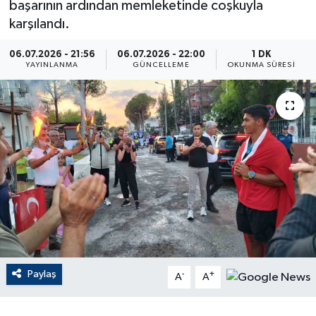
başarının ardından memleketinde coşkuyla
karşılandı.
ÇEVRE
06.07.2026 - 21:56
06.07.2026 - 22:00
1 DK
Dış Haberler
YAYINLANMA
GÜNCELLEME
OKUNMA SÜRESI
Dünya
EĞİTİM
EKONOMİ
English News
Finans
Paylaş
-
+
Flaş Haber
A
A
Gayrimenkul