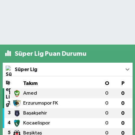
Süper Lig Puan Durumu
Süper Lig
#
Takım
O
P
1
Amed
0
0
2
Erzurumspor FK
0
0
3
Başakşehir
0
0
4
Kocaelispor
0
0
5
Beşiktaş
0
0