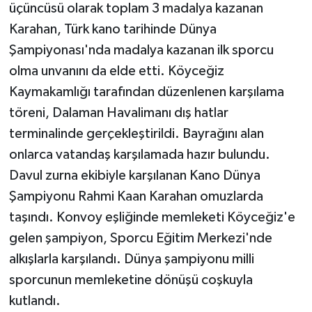
KÜLTÜR SANAT
üçüncüsü olarak toplam 3 madalya kazanan
Karahan, Türk kano tarihinde Dünya
MAGAZİN
Şampiyonası'nda madalya kazanan ilk sporcu
olma unvanını da elde etti. Köyceğiz
Otomobil
Kaymakamlığı tarafından düzenlenen karşılama
POLİTİKA
töreni, Dalaman Havalimanı dış hatlar
terminalinde gerçekleştirildi. Bayrağını alan
Sağlık
onlarca vatandaş karşılamada hazır bulundu.
Davul zurna ekibiyle karşılanan Kano Dünya
SİYASET
Şampiyonu Rahmi Kaan Karahan omuzlarda
taşındı. Konvoy eşliğinde memleketi Köyceğiz'e
SPOR HABERLERİ
gelen şampiyon, Sporcu Eğitim Merkezi'nde
TEKNOLOJİ
alkışlarla karşılandı. Dünya şampiyonu milli
sporcunun memleketine dönüşü coşkuyla
Turizm
kutlandı.