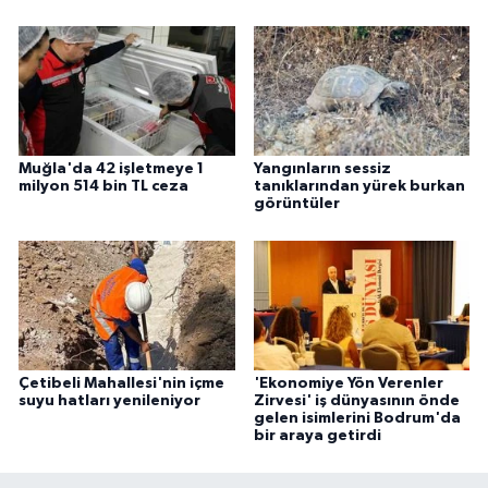
Muğla'da 42 işletmeye 1
Yangınların sessiz
milyon 514 bin TL ceza
tanıklarından yürek burkan
görüntüler
Çetibeli Mahallesi'nin içme
'Ekonomiye Yön Verenler
suyu hatları yenileniyor
Zirvesi' iş dünyasının önde
gelen isimlerini Bodrum'da
bir araya getirdi