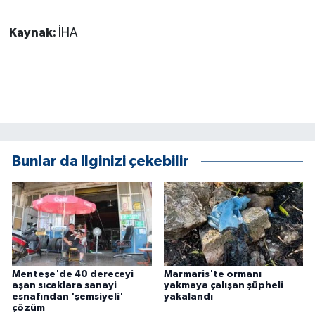
ÜLKE GÜNDEMİ
Kaynak:
İHA
YAŞAM
YEREL
Yerel Haberler
Bunlar da ilginizi çekebilir
Menteşe'de 40 dereceyi
Marmaris'te ormanı
aşan sıcaklara sanayi
yakmaya çalışan şüpheli
esnafından 'şemsiyeli'
yakalandı
çözüm