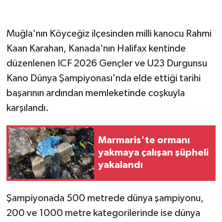
GENEL
Muğla'nın Köyceğiz ilçesinden milli kanocu Rahmi
Kaan Karahan, Kanada'nın Halifax kentinde
GÜNDEM
düzenlenen ICF 2026 Gençler ve U23 Durgunsu
Güvenlik
Kano Dünya Şampiyonası'nda elde ettiği tarihi
başarının ardından memleketinde coşkuyla
HABERDE İNSAN
karşılandı.
İNSAN
Marmaris'te ormanı
İş Dünyası
yakmaya çalışan şüpheli
yakalandı
Jandarma
Şampiyonada 500 metrede dünya şampiyonu,
Kadın
200 ve 1000 metre kategorilerinde ise dünya