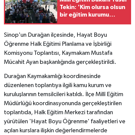
Tekin: 'Kim olursa olsun
GENEL
bir eğitim kurumu
yapmak istiyorsa
GÜNDEM
anayasal olarak bizimle
Sinop'un Durağan ilçesinde, Hayat Boyu
beraber çalışmak
Öğrenme Halk Eğitimi Planlama ve İşbirliği
zorundadır'
Güvenlik
Komisyonu Toplantısı, Kaymakam Mustafa
HABERDE İNSAN
Mücahit Ayan başkanlığında gerçekleştirildi.
İNSAN
Durağan Kaymakamlığı koordinesinde
düzenlenen toplantıya ilgili kamu kurum ve
İş Dünyası
kuruluşlarının temsilcileri katıldı. İlçe Millî Eğitim
Müdürlüğü koordinasyonunda gerçekleştirilen
Jandarma
toplantıda, Halk Eğitim Merkezi tarafından
yürütülen 'Hayat Boyu Öğrenme' faaliyetleri ve
Kadın
açılan kurslara ilişkin değerlendirmelerde