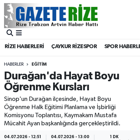
BÖLGEMİZ
Merkez Nöbetçi Eczaneler
SPOR
Merkez Hava Durumu
RİZE HABERLERİ
ÇAYKUR RİZESPOR
SPOR HABERL
Asayiş
Merkez Trafik Yoğunluk Haritası
HABERLER
EĞİTİM
Rize Jandarma Komutanlığı
Süper Lig Puan Durumu ve Fikstür
Durağan'da Hayat Boyu
Öğrenme Kursları
Bilim Teknoloji
Tüm Manşetler
Sinop'un Durağan ilçesinde, Hayat Boyu
Bölge
Son Dakika Haberleri
Öğrenme Halk Eğitimi Planlama ve İşbirliği
Komisyonu Toplantısı, Kaymakam Mustafa
Advertising news
Haber Arşivi
Mücahit Ayan başkanlığında gerçekleştirildi.
Canlı Maç
04.07.2026 - 12:51
04.07.2026 - 13:00
1 DK