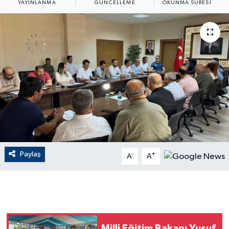
YAYINLANMA
GÜNCELLEME
OKUNMA SÜRESI
ÇEVRE
Dış Haberler
Dünya
EĞİTİM
EKONOMİ
English News
Paylaş
-
+
A
A
Finans
Flaş Haber
Gayrimenkul
Milli Eğitim Bakanı Yusuf