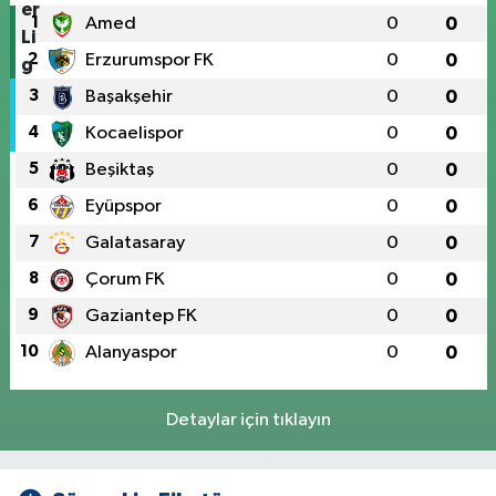
1
Amed
0
0
2
Erzurumspor FK
0
0
3
Başakşehir
0
0
4
Kocaelispor
0
0
5
Beşiktaş
0
0
6
Eyüpspor
0
0
7
Galatasaray
0
0
8
Çorum FK
0
0
9
Gaziantep FK
0
0
10
Alanyaspor
0
0
Detaylar için tıklayın