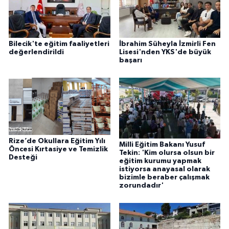
Bilecik'te eğitim faaliyetleri
İbrahim Süheyla İzmirli Fen
değerlendirildi
Lisesi'nden YKS'de büyük
başarı
Rize’de Okullara Eğitim Yılı
Milli Eğitim Bakanı Yusuf
Öncesi Kırtasiye ve Temizlik
Tekin: 'Kim olursa olsun bir
Desteği
eğitim kurumu yapmak
istiyorsa anayasal olarak
bizimle beraber çalışmak
zorundadır'