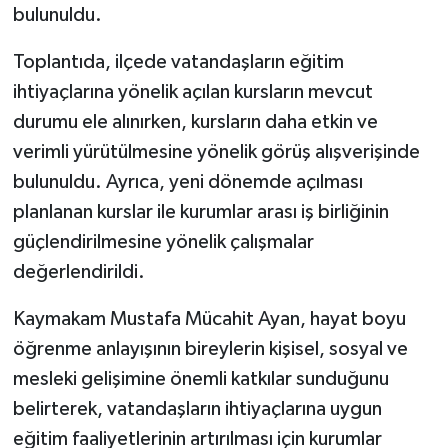
KÜLTÜR SANAT
bulunuldu.
MAGAZİN
Toplantıda, ilçede vatandaşların eğitim
ihtiyaçlarına yönelik açılan kursların mevcut
Otomobil
durumu ele alınırken, kursların daha etkin ve
verimli yürütülmesine yönelik görüş alışverişinde
POLİTİKA
bulunuldu. Ayrıca, yeni dönemde açılması
planlanan kurslar ile kurumlar arası iş birliğinin
Sağlık
güçlendirilmesine yönelik çalışmalar
SİYASET
değerlendirildi.
SPOR HABERLERİ
Kaymakam Mustafa Mücahit Ayan, hayat boyu
öğrenme anlayışının bireylerin kişisel, sosyal ve
TEKNOLOJİ
mesleki gelişimine önemli katkılar sunduğunu
belirterek, vatandaşların ihtiyaçlarına uygun
Turizm
eğitim faaliyetlerinin artırılması için kurumlar