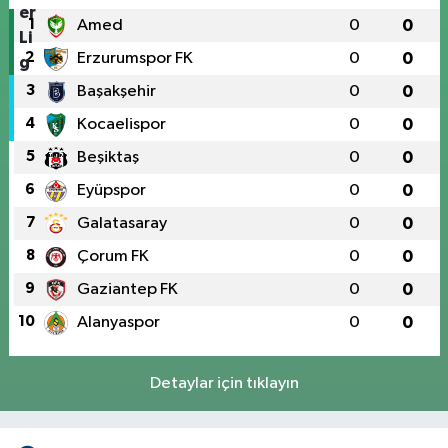
1
Amed
0
0
2
Erzurumspor FK
0
0
3
Başakşehir
0
0
4
Kocaelispor
0
0
5
Beşiktaş
0
0
6
Eyüpspor
0
0
7
Galatasaray
0
0
8
Çorum FK
0
0
9
Gaziantep FK
0
0
10
Alanyaspor
0
0
Detaylar için tıklayın