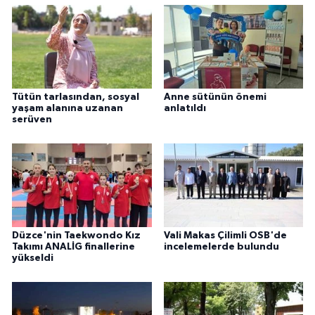
Tütün tarlasından, sosyal
Anne sütünün önemi
yaşam alanına uzanan
anlatıldı
serüven
Düzce'nin Taekwondo Kız
Vali Makas Çilimli OSB'de
Takımı ANALİG finallerine
incelemelerde bulundu
yükseldi