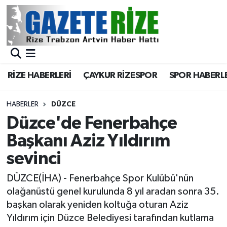
BÖLGEMİZ
Merkez Nöbetçi Eczaneler
SPOR
Merkez Hava Durumu
RİZE HABERLERİ
ÇAYKUR RİZESPOR
SPOR HABERL
Asayiş
Merkez Trafik Yoğunluk Haritası
HABERLER
DÜZCE
Rize Jandarma Komutanlığı
Süper Lig Puan Durumu ve Fikstür
Düzce'de Fenerbahçe
Başkanı Aziz Yıldırım
Bilim Teknoloji
Tüm Manşetler
sevinci
Bölge
Son Dakika Haberleri
DÜZCE(İHA) - Fenerbahçe Spor Kulübü'nün
olağanüstü genel kurulunda 8 yıl aradan sonra 35.
Advertising news
Haber Arşivi
başkan olarak yeniden koltuğa oturan Aziz
Yıldırım için Düzce Belediyesi tarafından kutlama
Canlı Maç