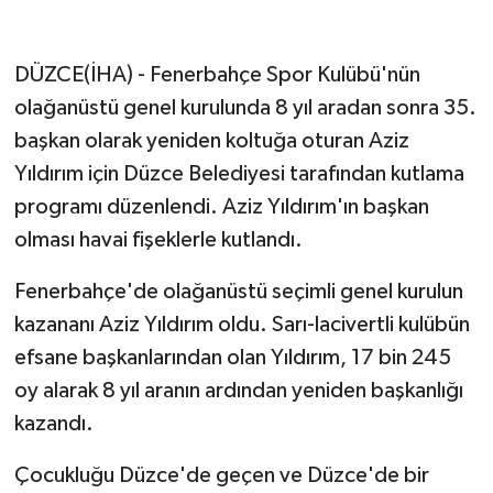
GENEL
DÜZCE(İHA) - Fenerbahçe Spor Kulübü'nün
olağanüstü genel kurulunda 8 yıl aradan sonra 35.
GÜNDEM
başkan olarak yeniden koltuğa oturan Aziz
Güvenlik
Yıldırım için Düzce Belediyesi tarafından kutlama
programı düzenlendi. Aziz Yıldırım'ın başkan
HABERDE İNSAN
olması havai fişeklerle kutlandı.
İNSAN
Fenerbahçe'de olağanüstü seçimli genel kurulun
kazananı Aziz Yıldırım oldu. Sarı-lacivertli kulübün
İş Dünyası
efsane başkanlarından olan Yıldırım, 17 bin 245
Jandarma
oy alarak 8 yıl aranın ardından yeniden başkanlığı
kazandı.
Kadın
Çocukluğu Düzce'de geçen ve Düzce'de bir