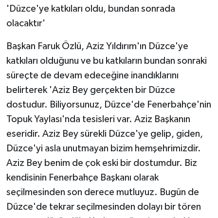
'Düzce'ye katkıları oldu, bundan sonrada
ÜLKE GÜNDEMİ
olacaktır'
YAŞAM
Başkan Faruk Özlü, Aziz Yıldırım'ın Düzce'ye
YEREL
katkıları olduğunu ve bu katkıların bundan sonraki
süreçte de devam edeceğine inandıklarını
Yerel Haberler
belirterek 'Aziz Bey gerçekten bir Düzce
dostudur. Biliyorsunuz, Düzce'de Fenerbahçe'nin
Topuk Yaylası'nda tesisleri var. Aziz Başkanın
eseridir. Aziz Bey sürekli Düzce'ye gelip, giden,
Düzce'yi asla unutmayan bizim hemşehrimizdir.
Aziz Bey benim de çok eski bir dostumdur. Biz
kendisinin Fenerbahçe Başkanı olarak
seçilmesinden son derece mutluyuz. Bugün de
Düzce'de tekrar seçilmesinden dolayı bir tören