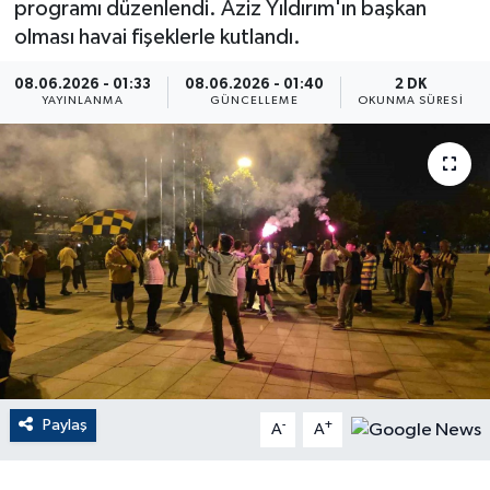
programı düzenlendi. Aziz Yıldırım'ın başkan
olması havai fişeklerle kutlandı.
ÇEVRE
08.06.2026 - 01:33
08.06.2026 - 01:40
2 DK
Dış Haberler
YAYINLANMA
GÜNCELLEME
OKUNMA SÜRESI
Dünya
EĞİTİM
EKONOMİ
English News
Finans
Paylaş
-
+
Flaş Haber
A
A
Gayrimenkul