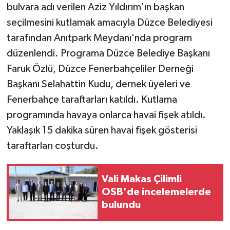
KÜLTÜR SANAT
bulvara adı verilen Aziz Yıldırım'ın başkan
seçilmesini kutlamak amacıyla Düzce Belediyesi
MAGAZİN
tarafından Anıtpark Meydanı'nda program
düzenlendi. Programa Düzce Belediye Başkanı
Otomobil
Faruk Özlü, Düzce Fenerbahçeliler Derneği
POLİTİKA
Başkanı Selahattin Kudu, dernek üyeleri ve
Fenerbahçe taraftarları katıldı. Kutlama
Sağlık
programında havaya onlarca havai fişek atıldı.
Yaklaşık 15 dakika süren havai fişek gösterisi
SİYASET
taraftarları coşturdu.
SPOR HABERLERİ
Vali Makas Çilimli
TEKNOLOJİ
OSB'de incelemelerde
bulundu
Turizm