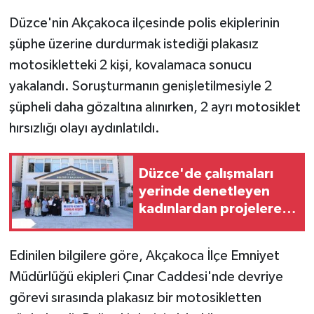
Düzce'nin Akçakoca ilçesinde polis ekiplerinin
GENEL
şüphe üzerine durdurmak istediği plakasız
motosikletteki 2 kişi, kovalamaca sonucu
GÜNDEM
yakalandı. Soruşturmanın genişletilmesiyle 2
Güvenlik
şüpheli daha gözaltına alınırken, 2 ayrı motosiklet
hırsızlığı olayı aydınlatıldı.
HABERDE İNSAN
Düzce'de çalışmaları
İNSAN
yerinde denetleyen
kadınlardan projelere
İş Dünyası
tam not
Jandarma
Edinilen bilgilere göre, Akçakoca İlçe Emniyet
Müdürlüğü ekipleri Çınar Caddesi'nde devriye
Kadın
görevi sırasında plakasız bir motosikletten