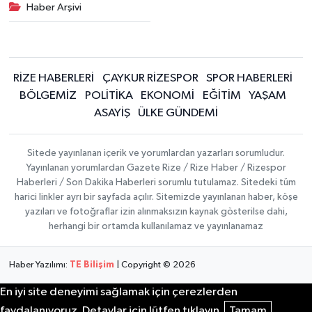
Haber Arşivi
RİZE HABERLERİ
ÇAYKUR RİZESPOR
SPOR HABERLERİ
BÖLGEMİZ
POLİTİKA
EKONOMİ
EĞİTİM
YAŞAM
ASAYİŞ
ÜLKE GÜNDEMİ
Sitede yayınlanan içerik ve yorumlardan yazarları sorumludur.
Yayınlanan yorumlardan Gazete Rize / Rize Haber / Rizespor
Haberleri / Son Dakika Haberleri sorumlu tutulamaz. Sitedeki tüm
harici linkler ayrı bir sayfada açılır. Sitemizde yayınlanan haber, köşe
yazıları ve fotoğraflar izin alınmaksızın kaynak gösterilse dahi,
herhangi bir ortamda kullanılamaz ve yayınlanamaz
Haber Yazılımı:
TE Bilişim
| Copyright © 2026
En iyi site deneyimi sağlamak için çerezlerden
faydalanıyoruz. Detaylar için lütfen tıklayın.
Tamam