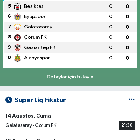
5
Beşiktaş
0
0
6
Eyüpspor
0
0
7
Galatasaray
0
0
8
Çorum FK
0
0
9
Gaziantep FK
0
0
10
Alanyaspor
0
0
Detaylar için tıklayın
Süper Lig Fikstür
14 Ağustos, Cuma
Galatasaray - Çorum FK
21:30