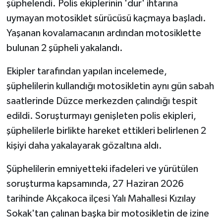
şüphelendi. Polis ekiplerinin 'dur' ihtarına
KÜLTÜR SANAT
uymayan motosiklet sürücüsü kaçmaya başladı.
MAGAZİN
Yaşanan kovalamacanın ardından motosiklette
bulunan 2 şüpheli yakalandı.
Otomobil
Ekipler tarafından yapılan incelemede,
POLİTİKA
şüphelilerin kullandığı motosikletin aynı gün sabah
saatlerinde Düzce merkezden çalındığı tespit
Sağlık
edildi. Soruşturmayı genişleten polis ekipleri,
SİYASET
şüphelilerle birlikte hareket ettikleri belirlenen 2
kişiyi daha yakalayarak gözaltına aldı.
SPOR HABERLERİ
Şüphelilerin emniyetteki ifadeleri ve yürütülen
TEKNOLOJİ
soruşturma kapsamında, 27 Haziran 2026
tarihinde Akçakoca ilçesi Yalı Mahallesi Kızılay
Turizm
Sokak'tan çalınan başka bir motosikletin de izine