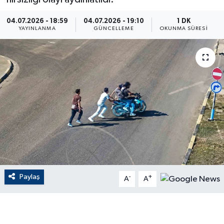
ÇEVRE
04.07.2026 - 18:59
04.07.2026 - 19:10
1 DK
YAYINLANMA
GÜNCELLEME
OKUNMA SÜRESI
Dış Haberler
Dünya
EĞİTİM
EKONOMİ
English News
Finans
Paylaş
-
+
A
A
Flaş Haber
Gayrimenkul