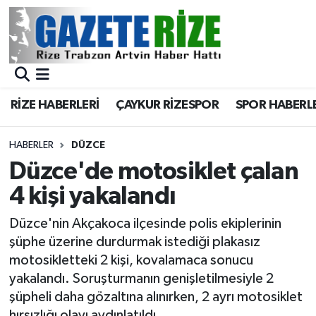
BÖLGEMİZ
Merkez Nöbetçi Eczaneler
SPOR
Merkez Hava Durumu
RİZE HABERLERİ
ÇAYKUR RİZESPOR
SPOR HABERL
Asayiş
Merkez Trafik Yoğunluk Haritası
HABERLER
DÜZCE
Rize Jandarma Komutanlığı
Süper Lig Puan Durumu ve Fikstür
Düzce'de motosiklet çalan
4 kişi yakalandı
Bilim Teknoloji
Tüm Manşetler
Düzce'nin Akçakoca ilçesinde polis ekiplerinin
Bölge
Son Dakika Haberleri
şüphe üzerine durdurmak istediği plakasız
motosikletteki 2 kişi, kovalamaca sonucu
Advertising news
Haber Arşivi
yakalandı. Soruşturmanın genişletilmesiyle 2
şüpheli daha gözaltına alınırken, 2 ayrı motosiklet
Canlı Maç
hırsızlığı olayı aydınlatıldı.