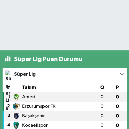
Süper Lig Puan Durumu
Süper Lig
#
Takım
O
P
1
Amed
0
0
2
Erzurumspor FK
0
0
3
Başakşehir
0
0
4
Kocaelispor
0
0