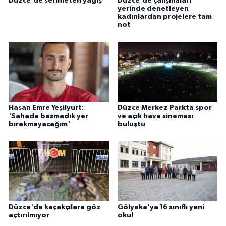
Düzce'de serinleten yağış
Düzce'de çalışmaları
yerinde denetleyen
kadınlardan projelere tam
not
Hasan Emre Yeşilyurt:
Düzce Merkez Parkta spor
'Sahada basmadık yer
ve açık hava sineması
bırakmayacağım'
buluştu
Düzce'de kaçakçılara göz
Gölyaka'ya 16 sınıflı yeni
açtırılmıyor
okul