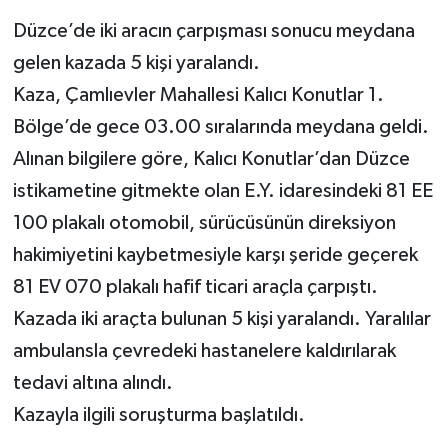
Düzce’de iki aracın çarpışması sonucu meydana
GENEL
gelen kazada 5 kişi yaralandı.
Kaza, Çamlıevler Mahallesi Kalıcı Konutlar 1.
GÜNDEM
Bölge’de gece 03.00 sıralarında meydana geldi.
Güvenlik
Alınan bilgilere göre, Kalıcı Konutlar’dan Düzce
istikametine gitmekte olan E.Y. idaresindeki 81 EE
HABERDE İNSAN
100 plakalı otomobil, sürücüsünün direksiyon
İNSAN
hakimiyetini kaybetmesiyle karşı şeride geçerek
81 EV 070 plakalı hafif ticari araçla çarpıştı.
İş Dünyası
Kazada iki araçta bulunan 5 kişi yaralandı. Yaralılar
ambulansla çevredeki hastanelere kaldırılarak
Jandarma
tedavi altına alındı.
Kadın
Kazayla ilgili soruşturma başlatıldı.