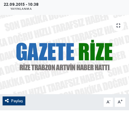
22.09.2015 - 10:38
YAYINLANMA
ÇEVRE
Dış Haberler
Dünya
EĞİTİM
EKONOMİ
English News
Finans
Paylaş
-
+
A
A
Flaş Haber
Gayrimenkul