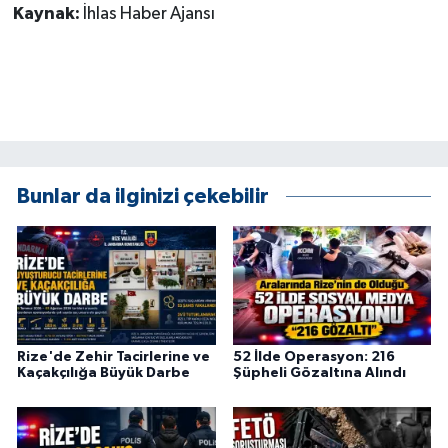
KÜLTÜR SANAT
Kaynak:
İhlas Haber Ajansı
MAGAZİN
Otomobil
POLİTİKA
Bunlar da ilginizi çekebilir
Sağlık
SİYASET
SPOR HABERLERİ
Rize'de Zehir Tacirlerine ve
52 İlde Operasyon: 216
TEKNOLOJİ
Kaçakçılığa Büyük Darbe
Şüpheli Gözaltına Alındı
Turizm