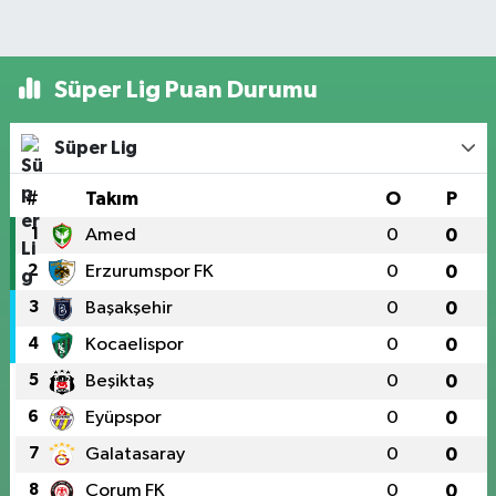
Süper Lig Puan Durumu
Süper Lig
#
Takım
O
P
1
Amed
0
0
2
Erzurumspor FK
0
0
3
Başakşehir
0
0
4
Kocaelispor
0
0
5
Beşiktaş
0
0
6
Eyüpspor
0
0
7
Galatasaray
0
0
8
Çorum FK
0
0