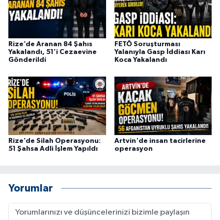
ÜLKE GÜNDEMİ
YAŞAM
Rize’de Aranan 84 Şahıs
FETÖ Soruşturması
Yakalandı, 51’i Cezaevine
Yalanıyla Gasp İddiası Karı
YEREL
Gönderildi
Koca Yakalandı
Yerel Haberler
Rize’de Silah Operasyonu:
Artvin'de insan tacirlerine
51 Şahsa Adli İşlem Yapıldı
operasyon
Yorumlar