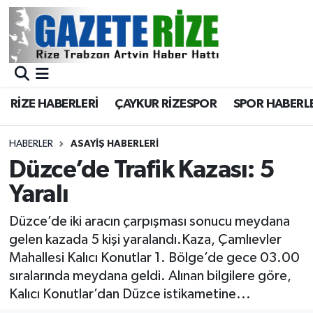
BÖLGEMİZ
Merkez Nöbetçi Eczaneler
SPOR
Merkez Hava Durumu
RİZE HABERLERİ
ÇAYKUR RİZESPOR
SPOR HABERL
Asayiş
Merkez Trafik Yoğunluk Haritası
HABERLER
ASAYIŞ HABERLERI
Rize Jandarma Komutanlığı
Süper Lig Puan Durumu ve Fikstür
Düzce’de Trafik Kazası: 5
Yaralı
Bilim Teknoloji
Tüm Manşetler
Düzce’de iki aracın çarpışması sonucu meydana
Bölge
Son Dakika Haberleri
gelen kazada 5 kişi yaralandı.Kaza, Çamlıevler
Mahallesi Kalıcı Konutlar 1. Bölge’de gece 03.00
Advertising news
Haber Arşivi
sıralarında meydana geldi. Alınan bilgilere göre,
Kalıcı Konutlar’dan Düzce istikametine...
Canlı Maç