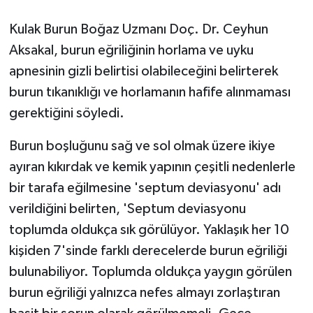
Kulak Burun Boğaz Uzmanı Doç. Dr. Ceyhun
GENEL
Aksakal, burun eğriliğinin horlama ve uyku
GÜNDEM
apnesinin gizli belirtisi olabileceğini belirterek
burun tıkanıklığı ve horlamanın hafife alınmaması
Güvenlik
gerektiğini söyledi.
HABERDE İNSAN
Burun boşluğunu sağ ve sol olmak üzere ikiye
ayıran kıkırdak ve kemik yapının çeşitli nedenlerle
İNSAN
bir tarafa eğilmesine 'septum deviasyonu' adı
verildiğini belirten, 'Septum deviasyonu
İş Dünyası
toplumda oldukça sık görülüyor. Yaklaşık her 10
Jandarma
kişiden 7'sinde farklı derecelerde burun eğriliği
bulunabiliyor. Toplumda oldukça yaygın görülen
Kadın
burun eğriliği yalnızca nefes almayı zorlaştıran