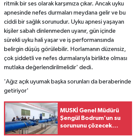
ritmik bir ses olarak karşımıza çıkar. Ancak uyku
apnesinde nefes durmaları meydana gelir ve bu
ciddi bir sağlık sorunudur. Uyku apnesi yaşayan
kişiler sabah dinlenmeden uyanır, gün içinde
sürekli uyku hali yaşar ve iş performansında
belirgin düşüş görülebilir. Horlamanın düzensiz,
çok şiddetli ve nefes durmalarıyla birlikte olması
mutlaka değerlendirilmelidir' dedi.
'Ağız açık uyumak başka sorunları da beraberinde
getiriyor'
MUSKİ Genel Müdürü
Şengül Bodrum'un su
sorununu çözecek
yatırımları inceledi