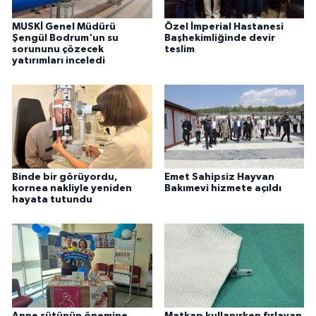
MUSKİ Genel Müdürü
Özel İmperial Hastanesi
Şengül Bodrum'un su
Başhekimliğinde devir
sorununu çözecek
teslim
yatırımları inceledi
Binde bir görüyordu,
Emet Sahipsiz Hayvan
kornea nakliyle yeniden
Bakımevi hizmete açıldı
hayata tutundu