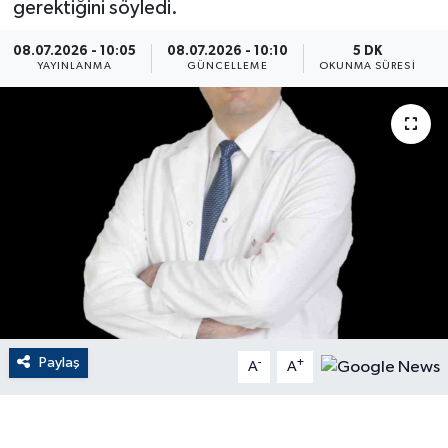
gerektiğini söyledi.
ÇEVRE
08.07.2026 - 10:05
08.07.2026 - 10:10
5 DK
YAYINLANMA
GÜNCELLEME
OKUNMA SÜRESI
Dış Haberler
Dünya
EĞİTİM
EKONOMİ
English News
Finans
Paylaş
-
+
A
A
Flaş Haber
Gayrimenkul