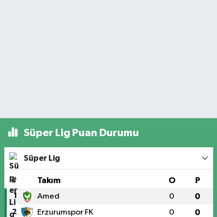
Süper Lig Puan Durumu
Süper Lig
#
Takım
O
P
1
Amed
0
0
2
Erzurumspor FK
0
0