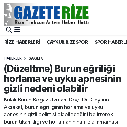
BÖLGEMİZ
Merkez Nöbetçi Eczaneler
SPOR
Merkez Hava Durumu
RİZE HABERLERİ
ÇAYKUR RİZESPOR
SPOR HABERL
Asayiş
Merkez Trafik Yoğunluk Haritası
HABERLER
SAĞLIK
Rize Jandarma Komutanlığı
Süper Lig Puan Durumu ve Fikstür
(Düzeltme) Burun eğriliği
horlama ve uyku apnesinin
Bilim Teknoloji
Tüm Manşetler
gizli nedeni olabilir
Bölge
Son Dakika Haberleri
Kulak Burun Boğaz Uzmanı Doç. Dr. Ceyhun
Aksakal, burun eğriliğinin horlama ve uyku
Advertising news
Haber Arşivi
apnesinin gizli belirtisi olabileceğini belirterek
burun tıkanıklığı ve horlamanın hafife alınmaması
Canlı Maç