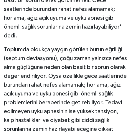
basit bir sorun olarak görülmemeli. Gece
KÜLTÜR SANAT
saatlerinde burundan rahat nefes alamamak;
MAGAZİN
horlama, ağız açık uyuma ve uyku apnesi gibi
önemli sağlık sorunlarına zemin hazırlayabiliyor'
Otomobil
dedi.
POLİTİKA
Toplumda oldukça yaygın görülen burun eğriliği
(septum deviasyonu), çoğu zaman yalnızca nefes
Sağlık
alma güçlüğüne neden olan basit bir sorun olarak
değerlendiriliyor. Oysa özellikle gece saatlerinde
SİYASET
burundan rahat nefes alamamak; horlama, ağız
SPOR HABERLERİ
açık uyuma ve uyku apnesi gibi önemli sağlık
problemlerini beraberinde getirebiliyor. Tedavi
TEKNOLOJİ
edilmeyen uyku apnesinin ise yüksek tansiyon,
kalp hastalıkları ve diyabet gibi ciddi sağlık
Turizm
sorunlarına zemin hazırlayabileceğine dikkat