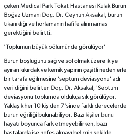
ÜLKE GÜNDEMİ
çeken Medical Park Tokat Hastanesi Kulak Burun
Boğaz Uzmanı Doç. Dr. Ceyhun Aksakal, burun
YAŞAM
tıkanıklığı ve horlamanın hafife alınmaması
gerektiğini belirtti.
YEREL
'Toplumun büyük bölümünde görülüyor'
Yerel Haberler
Burun boşluğunu sağ ve sol olmak üzere ikiye
ayıran kıkırdak ve kemik yapının çeşitli nedenlerle
bir tarafa eğilmesine 'septum deviasyonu' adı
verildiğini belirten Doç. Dr. Aksakal, 'Septum
deviasyonu toplumda oldukça sık görülüyor.
Yaklaşık her 10 kişiden 7'sinde farklı derecelerde
burun eğriliği bulunabiliyor. Bazı kişiler bunu
hayatı boyunca fark etmeyebilirken, bazı
hastalarda ise nefes almayı belirgin şekilde