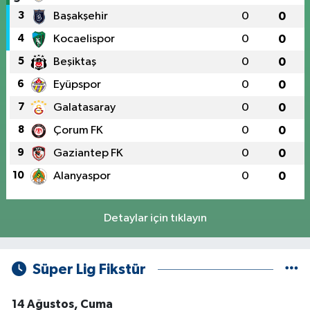
3
Başakşehir
0
0
4
Kocaelispor
0
0
5
Beşiktaş
0
0
6
Eyüpspor
0
0
7
Galatasaray
0
0
8
Çorum FK
0
0
9
Gaziantep FK
0
0
10
Alanyaspor
0
0
Detaylar için tıklayın
Süper Lig Fikstür
14 Ağustos, Cuma