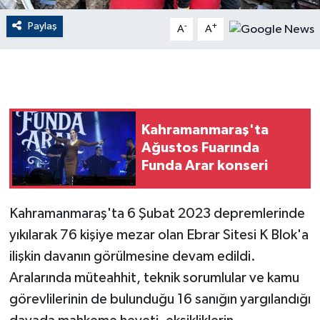
Paylaş
-
+
A
A
GENEL
GÜNDEM
Güvenlik
Kahramanmaraş'ta
HABERDE İNSAN
Ağustos Fuarında
Funda Arar konseri
İNSAN
Kahramanmaraş'ta 6 Şubat 2023 depremlerinde
İş Dünyası
yıkılarak 76 kişiye mezar olan Ebrar Sitesi K Blok'a
Jandarma
ilişkin davanın görülmesine devam edildi.
Aralarında müteahhit, teknik sorumlular ve kamu
Kadın
görevlilerinin de bulunduğu 16 sanığın yargılandığı