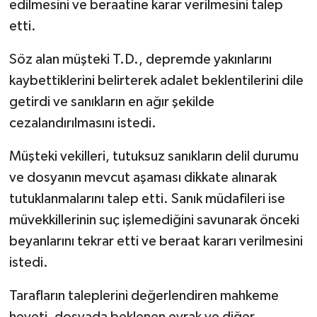
edilmesini ve beraatine karar verilmesini talep
ÜLKE GÜNDEMİ
etti.
YAŞAM
Söz alan müşteki T.D., depremde yakınlarını
kaybettiklerini belirterek adalet beklentilerini dile
YEREL
getirdi ve sanıkların en ağır şekilde
Yerel Haberler
cezalandırılmasını istedi.
Müşteki vekilleri, tutuksuz sanıkların delil durumu
ve dosyanın mevcut aşaması dikkate alınarak
tutuklanmalarını talep etti. Sanık müdafileri ise
müvekkillerinin suç işlemediğini savunarak önceki
beyanlarını tekrar etti ve beraat kararı verilmesini
istedi.
Tarafların taleplerini değerlendiren mahkeme
heyeti, dosyada beklenen evrak ve diğer