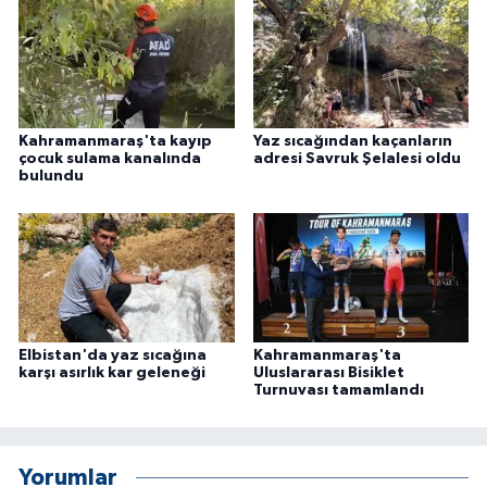
Kahramanmaraş'ta kayıp
Yaz sıcağından kaçanların
çocuk sulama kanalında
adresi Savruk Şelalesi oldu
bulundu
Elbistan'da yaz sıcağına
Kahramanmaraş'ta
karşı asırlık kar geleneği
Uluslararası Bisiklet
Turnuvası tamamlandı
Yorumlar