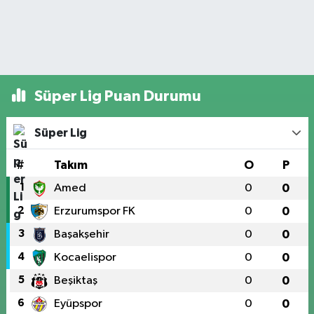
Süper Lig Puan Durumu
Süper Lig
#
Takım
O
P
1
Amed
0
0
2
Erzurumspor FK
0
0
3
Başakşehir
0
0
4
Kocaelispor
0
0
5
Beşiktaş
0
0
6
Eyüpspor
0
0