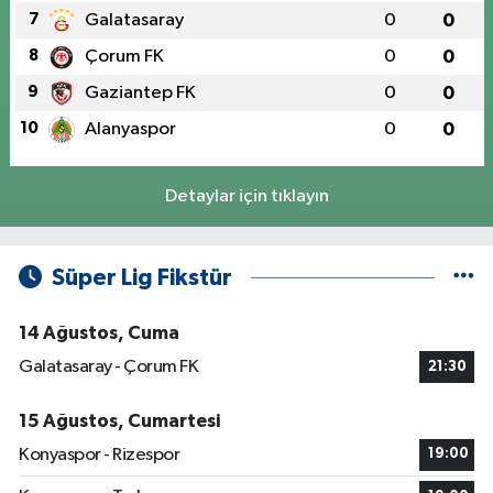
7
Galatasaray
0
0
8
Çorum FK
0
0
9
Gaziantep FK
0
0
10
Alanyaspor
0
0
Detaylar için tıklayın
Süper Lig Fikstür
14 Ağustos, Cuma
Galatasaray - Çorum FK
21:30
15 Ağustos, Cumartesi
Konyaspor - Rizespor
19:00