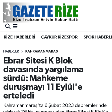
BÖLGEMİZ
Merkez Nöbetçi Eczaneler
SPOR
Merkez Hava Durumu
RİZE HABERLERİ
ÇAYKUR RİZESPOR
SPOR HABERL
Asayiş
Merkez Trafik Yoğunluk Haritası
HABERLER
KAHRAMANMARAŞ
Rize Jandarma Komutanlığı
Süper Lig Puan Durumu ve Fikstür
Ebrar Sitesi K Blok
davasında yargılama
Bilim Teknoloji
Tüm Manşetler
sürdü: Mahkeme
Bölge
Son Dakika Haberleri
duruşmayı 11 Eylül'e
erteledi
Advertising news
Haber Arşivi
Kahramanmaraş'ta 6 Şubat 2023 depremlerinde
Canlı Maç