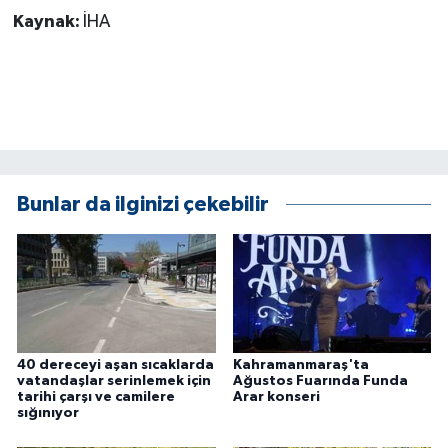
Kaynak:
İHA
Bunlar da ilginizi çekebilir
40 dereceyi aşan sıcaklarda
Kahramanmaraş'ta
vatandaşlar serinlemek için
Ağustos Fuarında Funda
tarihi çarşı ve camilere
Arar konseri
sığınıyor