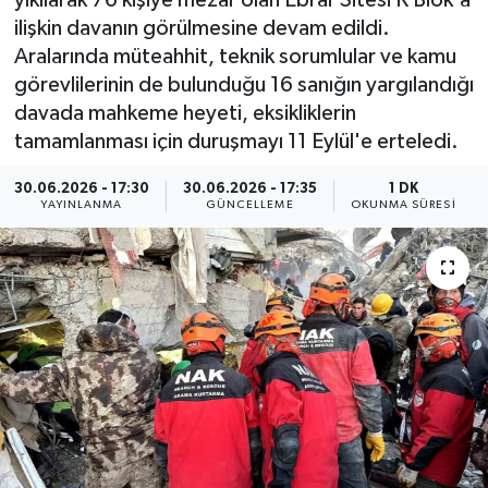
yıkılarak 76 kişiye mezar olan Ebrar Sitesi K Blok'a
ilişkin davanın görülmesine devam edildi.
ÇEVRE
Aralarında müteahhit, teknik sorumlular ve kamu
görevlilerinin de bulunduğu 16 sanığın yargılandığı
Dış Haberler
davada mahkeme heyeti, eksikliklerin
tamamlanması için duruşmayı 11 Eylül'e erteledi.
Dünya
30.06.2026 - 17:30
30.06.2026 - 17:35
1 DK
EĞİTİM
YAYINLANMA
GÜNCELLEME
OKUNMA SÜRESI
EKONOMİ
English News
Finans
Flaş Haber
Gayrimenkul