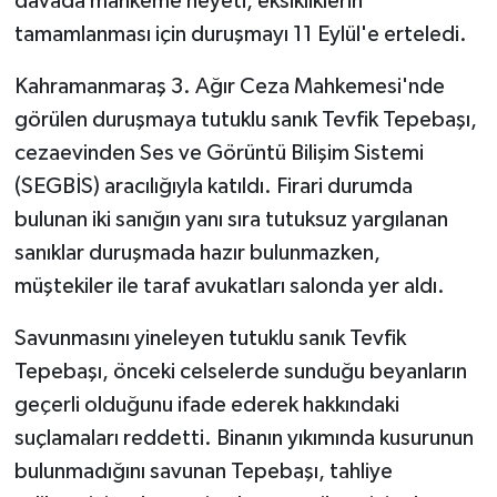
davada mahkeme heyeti, eksikliklerin
KÜLTÜR SANAT
tamamlanması için duruşmayı 11 Eylül'e erteledi.
MAGAZİN
Kahramanmaraş 3. Ağır Ceza Mahkemesi'nde
görülen duruşmaya tutuklu sanık Tevfik Tepebaşı,
Otomobil
cezaevinden Ses ve Görüntü Bilişim Sistemi
POLİTİKA
(SEGBİS) aracılığıyla katıldı. Firari durumda
bulunan iki sanığın yanı sıra tutuksuz yargılanan
Sağlık
sanıklar duruşmada hazır bulunmazken,
müştekiler ile taraf avukatları salonda yer aldı.
SİYASET
Savunmasını yineleyen tutuklu sanık Tevfik
SPOR HABERLERİ
Tepebaşı, önceki celselerde sunduğu beyanların
geçerli olduğunu ifade ederek hakkındaki
TEKNOLOJİ
suçlamaları reddetti. Binanın yıkımında kusurunun
Turizm
bulunmadığını savunan Tepebaşı, tahliye