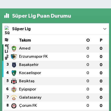
Süper Lig Puan Durumu
Süper Lig
#
Takım
O
P
1
Amed
0
0
2
Erzurumspor FK
0
0
3
Başakşehir
0
0
4
Kocaelispor
0
0
5
Beşiktaş
0
0
6
Eyüpspor
0
0
7
Galatasaray
0
0
8
Çorum FK
0
0