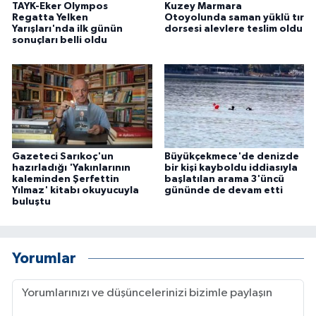
TAYK-Eker Olympos
Kuzey Marmara
Regatta Yelken
Otoyolunda saman yüklü tır
Yarışları'nda ilk günün
dorsesi alevlere teslim oldu
sonuçları belli oldu
Gazeteci Sarıkoç'un
Büyükçekmece'de denizde
hazırladığı 'Yakınlarının
bir kişi kayboldu iddiasıyla
kaleminden Şerfettin
başlatılan arama 3'üncü
Yılmaz' kitabı okuyucuyla
gününde de devam etti
buluştu
Yorumlar