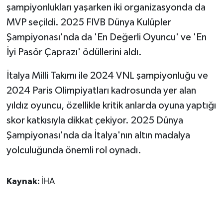
şampiyonlukları yaşarken iki organizasyonda da
ÜLKE GÜNDEMİ
MVP seçildi. 2025 FIVB Dünya Kulüpler
YAŞAM
Şampiyonası'nda da 'En Değerli Oyuncu' ve 'En
İyi Pasör Çaprazı' ödüllerini aldı.
YEREL
İtalya Milli Takımı ile 2024 VNL şampiyonluğu ve
Yerel Haberler
2024 Paris Olimpiyatları kadrosunda yer alan
yıldız oyuncu, özellikle kritik anlarda oyuna yaptığı
skor katkısıyla dikkat çekiyor. 2025 Dünya
Şampiyonası'nda da İtalya'nın altın madalya
yolculuğunda önemli rol oynadı.
Kaynak:
İHA