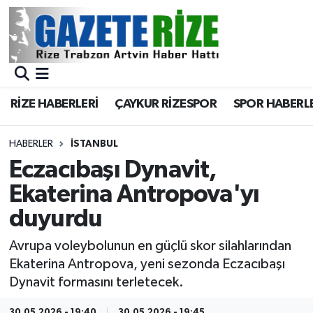
BÖLGEMİZ
Merkez Nöbetçi Eczaneler
SPOR
Merkez Hava Durumu
RİZE HABERLERİ
ÇAYKUR RİZESPOR
SPOR HABERL
Asayiş
Merkez Trafik Yoğunluk Haritası
HABERLER
İSTANBUL
Rize Jandarma Komutanlığı
Süper Lig Puan Durumu ve Fikstür
Eczacıbaşı Dynavit,
Ekaterina Antropova'yı
Bilim Teknoloji
Tüm Manşetler
duyurdu
Bölge
Son Dakika Haberleri
Avrupa voleybolunun en güçlü skor silahlarından
Ekaterina Antropova, yeni sezonda Eczacıbaşı
Advertising news
Haber Arşivi
Dynavit formasını terletecek.
Canlı Maç
30.05.2026 - 19:40
30.05.2026 - 19:45