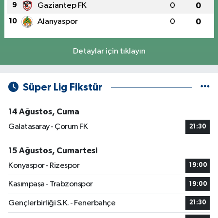
9
Gaziantep FK
0
0
10
Alanyaspor
0
0
Detaylar için tıklayın
Süper Lig Fikstür
14 Ağustos, Cuma
Galatasaray - Çorum FK
21:30
15 Ağustos, Cumartesi
Konyaspor - Rizespor
19:00
Kasımpaşa - Trabzonspor
19:00
Gençlerbirliği S.K. - Fenerbahçe
21:30