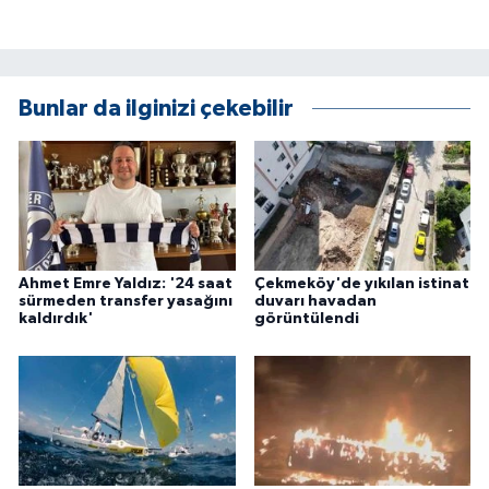
Bunlar da ilginizi çekebilir
Ahmet Emre Yaldız: '24 saat
Çekmeköy'de yıkılan istinat
sürmeden transfer yasağını
duvarı havadan
kaldırdık'
görüntülendi