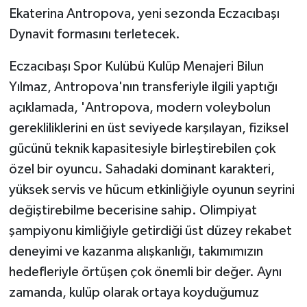
Ekaterina Antropova, yeni sezonda Eczacıbaşı
GENEL
Dynavit formasını terletecek.
Eczacıbaşı Spor Kulübü Kulüp Menajeri Bilun
GÜNDEM
Yılmaz, Antropova'nın transferiyle ilgili yaptığı
Güvenlik
açıklamada, 'Antropova, modern voleybolun
gerekliliklerini en üst seviyede karşılayan, fiziksel
HABERDE İNSAN
gücünü teknik kapasitesiyle birleştirebilen çok
özel bir oyuncu. Sahadaki dominant karakteri,
İNSAN
yüksek servis ve hücum etkinliğiyle oyunun seyrini
İş Dünyası
değiştirebilme becerisine sahip. Olimpiyat
şampiyonu kimliğiyle getirdiği üst düzey rekabet
Jandarma
deneyimi ve kazanma alışkanlığı, takımımızın
hedefleriyle örtüşen çok önemli bir değer. Aynı
Kadın
zamanda, kulüp olarak ortaya koyduğumuz