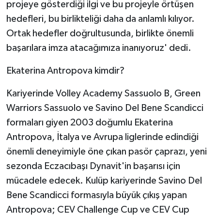
KÜLTÜR SANAT
projeye gösterdiği ilgi ve bu projeyle örtüşen
hedefleri, bu birlikteliği daha da anlamlı kılıyor.
MAGAZİN
Ortak hedefler doğrultusunda, birlikte önemli
başarılara imza atacağımıza inanıyoruz' dedi.
Otomobil
Ekaterina Antropova kimdir?
POLİTİKA
Kariyerinde Volley Academy Sassuolo B, Green
Sağlık
Warriors Sassuolo ve Savino Del Bene Scandicci
formaları giyen 2003 doğumlu Ekaterina
SİYASET
Antropova, İtalya ve Avrupa liglerinde edindiği
önemli deneyimiyle öne çıkan pasör çaprazı, yeni
SPOR HABERLERİ
sezonda Eczacıbaşı Dynavit'in başarısı için
TEKNOLOJİ
mücadele edecek. Kulüp kariyerinde Savino Del
Bene Scandicci formasıyla büyük çıkış yapan
Turizm
Antropova; CEV Challenge Cup ve CEV Cup