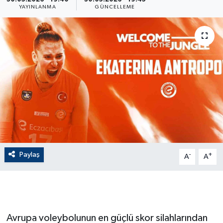
YAYINLANMA
GÜNCELLEME
ÇEVRE
Dış Haberler
Dünya
EĞİTİM
EKONOMİ
English News
Paylaş
-
+
A
A
Finans
Flaş Haber
Avrupa voleybolunun en güçlü skor silahlarından
Gayrimenkul