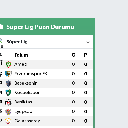
Süper Lig Puan Durumu
Süper Lig
#
Takım
O
P
1
Amed
0
0
2
Erzurumspor FK
0
0
3
Başakşehir
0
0
4
Kocaelispor
0
0
5
Beşiktaş
0
0
6
Eyüpspor
0
0
7
Galatasaray
0
0