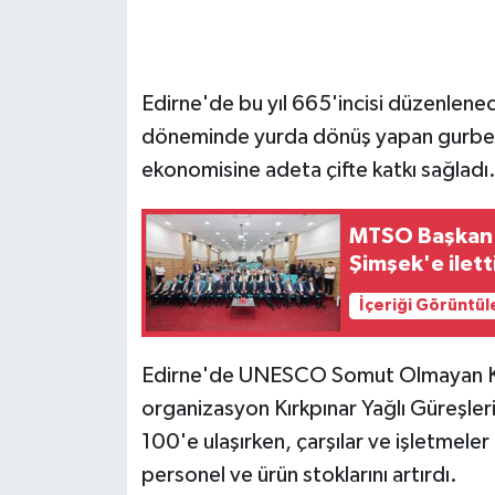
GENEL
Edirne'de bu yıl 665'incisi düzenlenece
GÜNDEM
döneminde yurda dönüş yapan gurbetç
Güvenlik
ekonomisine adeta çifte katkı sağladı
HABERDE İNSAN
MTSO Başkan a
Şimşek'e ilett
İNSAN
İçeriği Görüntül
İş Dünyası
Edirne'de UNESCO Somut Olmayan Kültü
Jandarma
organizasyon Kırkpınar Yağlı Güreşler
100'e ulaşırken, çarşılar ve işletmeler
Kadın
personel ve ürün stoklarını artırdı.