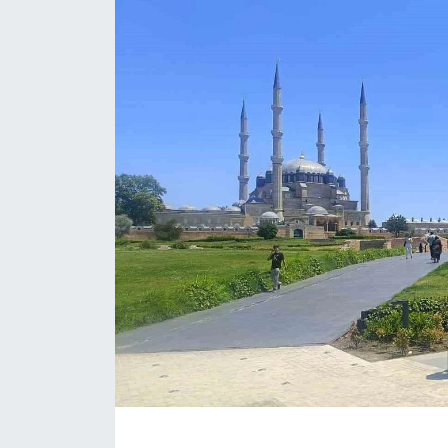
ÇEVRE
Dış Haberler
Dünya
EĞİTİM
EKONOMİ
English News
Finans
Flaş Haber
Gayrimenkul