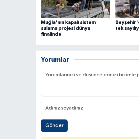
Muğla'nın kapalı sistem
Beyşehir'd
sulama projesi dünya
tek sayılı
finalinde
Yorumlar
Gönder