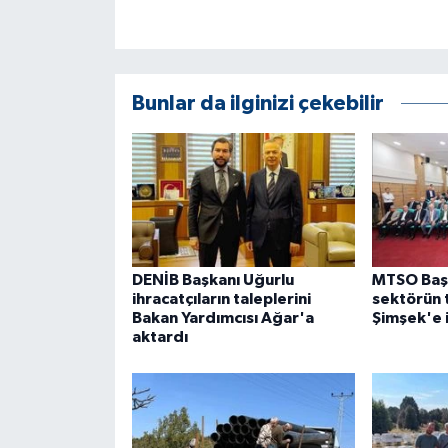
Bunlar da ilginizi çekebilir
DENİB Başkanı Uğurlu
MTSO Başk
ihracatçıların taleplerini
sektörün 
Bakan Yardımcısı Ağar'a
Şimşek'e i
aktardı