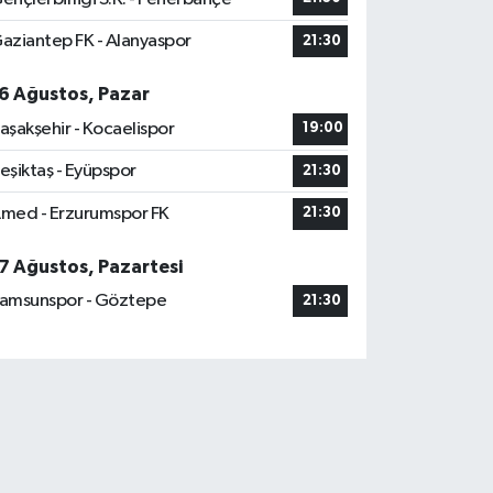
aziantep FK - Alanyaspor
21:30
6 Ağustos, Pazar
aşakşehir - Kocaelispor
19:00
eşiktaş - Eyüpspor
21:30
med - Erzurumspor FK
21:30
7 Ağustos, Pazartesi
amsunspor - Göztepe
21:30