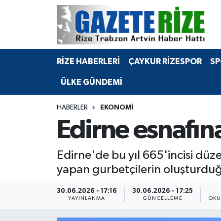
BÖLGEMİZ
Merkez Nöbetçi Eczaneler
RİZE HABERLERİ
ÇAYKUR RİZESPOR
SP
SPOR
Merkez Hava Durumu
ÜLKE GÜNDEMİ
Asayiş
Merkez Trafik Yoğunluk Haritası
HABERLER
EKONOMİ
Rize Jandarma Komutanlığı
Süper Lig Puan Durumu ve Fikstür
Edirne esnafın
Bilim Teknoloji
Tüm Manşetler
Edirne'de bu yıl 665'incisi düz
Bölge
Son Dakika Haberleri
yapan gurbetçilerin oluşturduğ
Advertising news
Haber Arşivi
30.06.2026 - 17:16
30.06.2026 - 17:25
YAYINLANMA
GÜNCELLEME
OKU
Canlı Maç