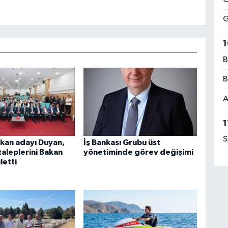
G
1
B
B
A
1
S
an adayı Duyan,
İş Bankası Grubu üst
taleplerini Bakan
yönetiminde görev değişimi
letti