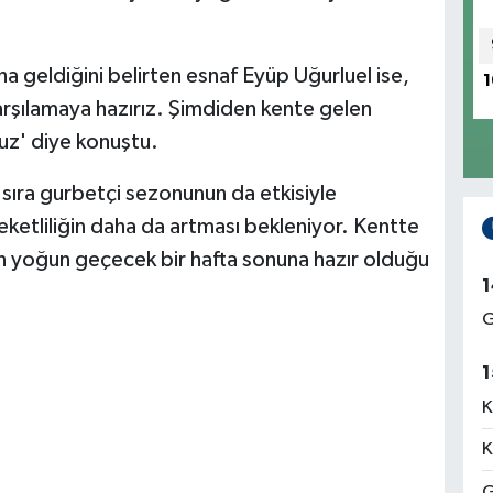
na geldiğini belirten esnaf Eyüp Uğurluel ise,
1
 karşılamaya hazırız. Şimdiden kente gelen
ruz' diye konuştu.
nı sıra gurbetçi sezonunun da etkisiyle
etliliğin daha da artması bekleniyor. Kentte
 yoğun geçecek bir hafta sonuna hazır olduğu
1
G
1
K
K
G