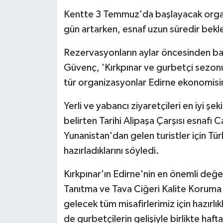
KÜLTÜR SANAT
Kentte 3 Temmuz'da başlayacak organ
MAGAZİN
gün artarken, esnaf uzun süredir bekl
Rezervasyonların aylar öncesinden ba
Otomobil
Güvenç, 'Kırkpınar ve gurbetçi sezon
POLİTİKA
tür organizasyonlar Edirne ekonomisine
Sağlık
Yerli ve yabancı ziyaretçileri en iyi şek
belirten Tarihi Alipaşa Çarşısı esnafı C
SİYASET
Yunanistan'dan gelen turistler için Tür
hazırladıklarını söyledi.
SPOR HABERLERİ
Kırkpınar'ın Edirne'nin en önemli değe
TEKNOLOJİ
Tanıtma ve Tava Ciğeri Kalite Koruma
gelecek tüm misafirlerimiz için hazır
Turizm
de gurbetçilerin gelişiyle birlikte haf