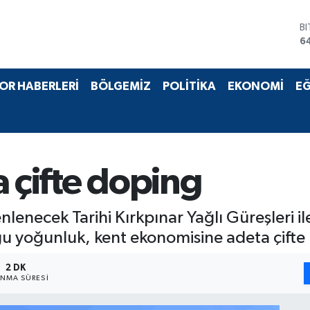
B
6
D
4
E
OR HABERLERİ
BÖLGEMİZ
POLİTİKA
EKONOMİ
EĞ
5
S
6
G
6
B
a çifte doping
1
enlenecek Tarihi Kırkpınar Yağlı Güreşleri
u yoğunluk, kent ekonomisine adeta çifte k
2 DK
NMA SÜRESI