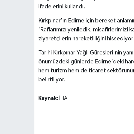
ÜLKE GÜNDEMİ
ifadelerini kullandı.
Kırkpınar'ın Edirne için bereket anlamı
YAŞAM
'Raflarımızı yeniledik, misafirlerimizi
YEREL
ziyaretçilerin hareketliliğini hissediyo
Yerel Haberler
Tarihi Kırkpınar Yağlı Güreşleri'nin ya
önümüzdeki günlerde Edirne'deki harek
hem turizm hem de ticaret sektörünün
belirtiliyor.
Kaynak:
İHA