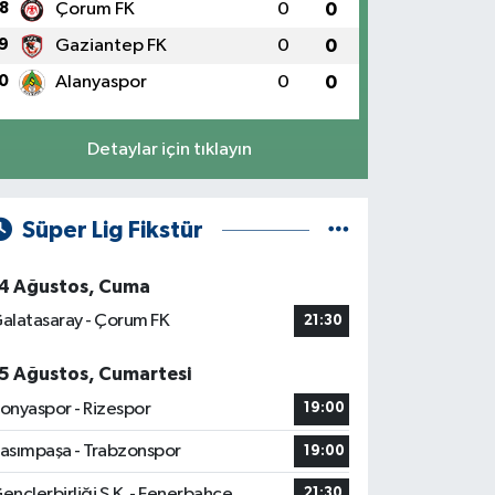
8
Çorum FK
0
0
9
Gaziantep FK
0
0
0
Alanyaspor
0
0
Detaylar için tıklayın
Süper Lig Fikstür
4 Ağustos, Cuma
alatasaray - Çorum FK
21:30
5 Ağustos, Cumartesi
onyaspor - Rizespor
19:00
asımpaşa - Trabzonspor
19:00
ençlerbirliği S.K. - Fenerbahçe
21:30