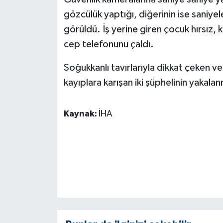
KÜLTÜR SANAT
gözcülük yaptığı, diğerinin ise saniyeler
MAGAZİN
görüldü. İş yerine giren çocuk hırsız, 
cep telefonunu çaldı.
Otomobil
Soğukkanlı tavırlarıyla dikkat çeken ve
POLİTİKA
kayıplara karışan iki şüphelinin yakalan
Sağlık
Kaynak:
İHA
SİYASET
SPOR HABERLERİ
TEKNOLOJİ
Turizm