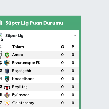
Süper Lig Puan Durumu
Süper Lig
#
Takım
O
P
1
Amed
0
0
2
Erzurumspor FK
0
0
3
Başakşehir
0
0
4
Kocaelispor
0
0
5
Beşiktaş
0
0
6
Eyüpspor
0
0
7
Galatasaray
0
0