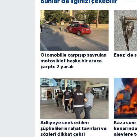
Bunlar da ilginizi çekebilir
ÜLKE GÜNDEMİ
YAŞAM
YEREL
Yerel Haberler
Otomobille çarpışıp savrulan
Enez'de si
motosiklet başka bir araca
çarptı: 2 yaralı
Adliyeye sevk edilen
Kaza sonr
şüphelilerin rahat tavırları ve
kenarında 
sözleri dikkat çekti
alevlere t