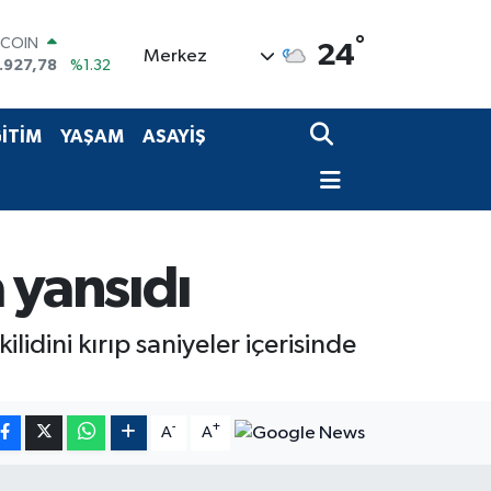
TCOIN
°
.927,78
%1.32
24
Merkez
OLAR
,5971
%0.05
URO
,1336
%0.18
İTİM
YAŞAM
ASAYİŞ
ERLİN
,2534
%0.22
AM ALTIN
27.85
%0.54
ST100
.703
%11
 yansıdı
dini kırıp saniyeler içerisinde
-
+
A
A