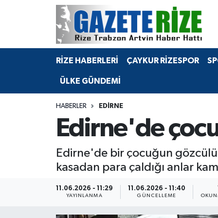
BÖLGEMİZ
Merkez Nöbetçi Eczaneler
RİZE HABERLERİ
ÇAYKUR RİZESPOR
SP
SPOR
Merkez Hava Durumu
ÜLKE GÜNDEMİ
Asayiş
Merkez Trafik Yoğunluk Haritası
HABERLER
EDIRNE
Rize Jandarma Komutanlığı
Süper Lig Puan Durumu ve Fikstür
Edirne'de çocu
Bilim Teknoloji
Tüm Manşetler
Edirne'de bir çocuğun gözcülük 
Bölge
Son Dakika Haberleri
kasadan para çaldığı anlar kam
Advertising news
Haber Arşivi
11.06.2026 - 11:29
11.06.2026 - 11:40
YAYINLANMA
GÜNCELLEME
OKUN
Canlı Maç