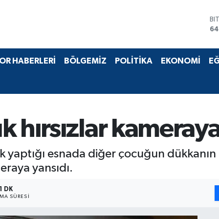
BI
64
D
47
E
55
OR HABERLERİ
BÖLGEMİZ
POLİTİKA
EKONOMİ
EĞ
ST
64
GR
65
Bİ
13
k hırsızlar kameraya
yaptığı esnada diğer çocuğun dükkanın kili
eraya yansıdı.
1 DK
MA SÜRESI