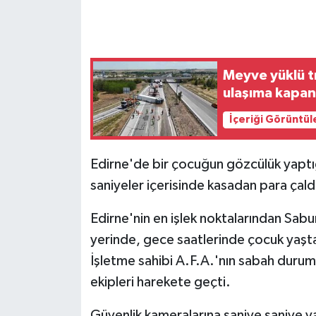
GENEL
GÜNDEM
Meyve yüklü tı
ulaşıma kapan
Güvenlik
İçeriği Görüntül
HABERDE İNSAN
Edirne'de bir çocuğun gözcülük yaptığ
İNSAN
saniyeler içerisinde kasadan para çald
İş Dünyası
Edirne'nin en işlek noktalarından Sabu
yerinde, gece saatlerinde çocuk yaşta ik
Jandarma
İşletme sahibi A.F.A.'nın sabah durum
ekipleri harekete geçti.
Kadın
Güvenlik kameralarına saniye saniye ya