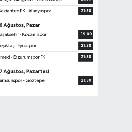
aziantep FK - Alanyaspor
21:30
6 Ağustos, Pazar
aşakşehir - Kocaelispor
19:00
eşiktaş - Eyüpspor
21:30
med - Erzurumspor FK
21:30
7 Ağustos, Pazartesi
amsunspor - Göztepe
21:30