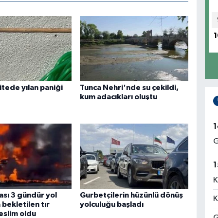
1
tede yılan paniği
Tunca Nehri'nde su çekildi,
kum adacıkları oluştu
1
G
1
K
ası 3 gündür yol
Gurbetçilerin hüzünlü dönüş
K
bekletilen tır
yolculuğu başladı
eslim oldu
G