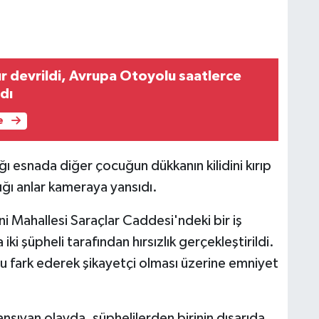
r devrildi, Avrupa Otoyolu saatlerce
dı
e
ı esnada diğer çocuğun dükkanın kilidini kırıp
ığı anlar kameraya yansıdı.
ni Mahallesi Saraçlar Caddesi'ndeki bir iş
i şüpheli tarafından hırsızlık gerçekleştirildi.
u fark ederek şikayetçi olması üzerine emniyet
nsıyan olayda, şüphelilerden birinin dışarıda