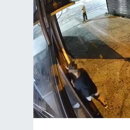
ÇEVRE
Dış Haberler
Dünya
EĞİTİM
EKONOMİ
English News
Finans
Flaş Haber
Gayrimenkul