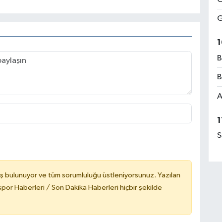
G
1
B
B
A
1
S
ş bulunuyor ve tüm sorumluluğu üstleniyorsunuz. Yazılan
or Haberleri / Son Dakika Haberleri hiçbir şekilde