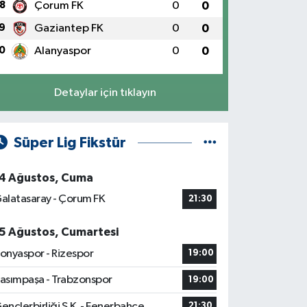
8
Çorum FK
0
0
9
Gaziantep FK
0
0
0
Alanyaspor
0
0
Detaylar için tıklayın
Süper Lig Fikstür
4 Ağustos, Cuma
alatasaray - Çorum FK
21:30
5 Ağustos, Cumartesi
onyaspor - Rizespor
19:00
asımpaşa - Trabzonspor
19:00
ençlerbirliği S.K. - Fenerbahçe
21:30