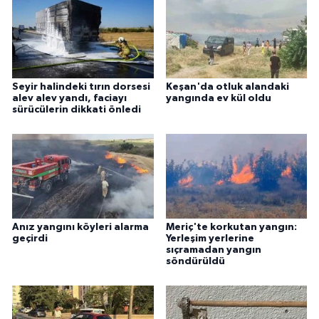
ÜLKE GÜNDEMİ
YAŞAM
YEREL
Seyir halindeki tırın dorsesi
Keşan'da otluk alandaki
alev alev yandı, faciayı
yangında ev kül oldu
sürücülerin dikkati önledi
Yerel Haberler
Anız yangını köyleri alarma
Meriç'te korkutan yangın:
geçirdi
Yerleşim yerlerine
sıçramadan yangın
söndürüldü