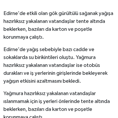
GENEL
Edirne'de etkili olan gök gürültülü sağanak yağışa
hazırlıksız yakalanan vatandaşlar tente altında
GÜNDEM
beklerken, bazıları da karton ve poşetle
korunmaya çalıştı.
Güvenlik
Edirne'de yağış sebebiyle bazı cadde ve
HABERDE İNSAN
sokaklarda su birikintileri oluştu. Yağmura
hazırlıksız yakalanan vatandaşlar ise otobüs
İNSAN
durakları ve iş yerlerinin girişlerinde bekleyerek
İş Dünyası
yağışın etkisini azaltmasını bekledi.
Jandarma
Yağmura hazırlıksız yakalanan vatandaşlar
ıslanmamak için iş yerleri önlerinde tente altında
Kadın
beklerken, bazıları da karton ve poşetle
korunmaya çalıştı.