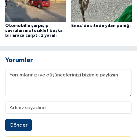
Otomobille çarpışıp
Enez'de sitede yılan paniği
savrulan motosiklet başka
bir araca çarptı: 2 yaralı
Yorumlar
Gönder