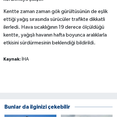
KÜLTÜR SANAT
Kentte zaman zaman gök gürültüsünün de eşlik
MAGAZİN
ettiği yağış sırasında sürücüler trafikte dikkatli
ilerledi. Hava sıcaklığının 19 derece ölçüldüğü
Otomobil
kentte, yağışlı havanın hafta boyunca aralıklarla
POLİTİKA
etkisini sürdürmesinin beklendiği bildirildi.
Sağlık
Kaynak:
İHA
SİYASET
SPOR HABERLERİ
TEKNOLOJİ
Bunlar da ilginizi çekebilir
Turizm