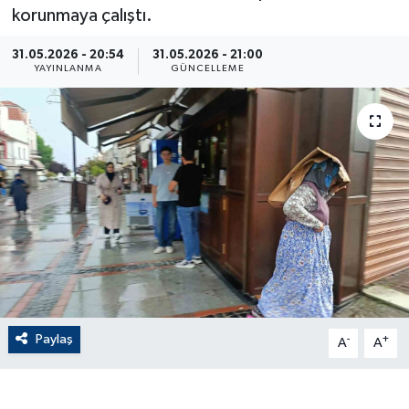
korunmaya çalıştı.
ÇEVRE
31.05.2026 - 20:54
31.05.2026 - 21:00
YAYINLANMA
GÜNCELLEME
Dış Haberler
Dünya
EĞİTİM
EKONOMİ
English News
Finans
Paylaş
-
+
A
A
Flaş Haber
Gayrimenkul