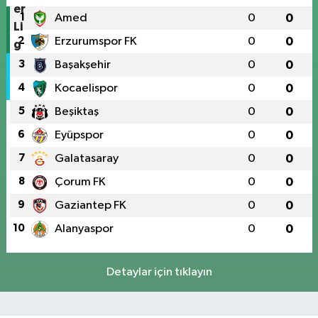
1
Amed
0
0
2
Erzurumspor FK
0
0
3
Başakşehir
0
0
4
Kocaelispor
0
0
5
Beşiktaş
0
0
6
Eyüpspor
0
0
7
Galatasaray
0
0
8
Çorum FK
0
0
9
Gaziantep FK
0
0
10
Alanyaspor
0
0
Detaylar için tıklayın