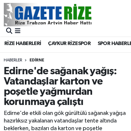
BÖLGEMİZ
Merkez Nöbetçi Eczaneler
SPOR
Merkez Hava Durumu
RİZE HABERLERİ
ÇAYKUR RİZESPOR
SPOR HABERL
Asayiş
Merkez Trafik Yoğunluk Haritası
HABERLER
EDIRNE
Rize Jandarma Komutanlığı
Süper Lig Puan Durumu ve Fikstür
Edirne'de sağanak yağış:
Vatandaşlar karton ve
Bilim Teknoloji
Tüm Manşetler
poşetle yağmurdan
Bölge
Son Dakika Haberleri
korunmaya çalıştı
Advertising news
Haber Arşivi
Edirne'de etkili olan gök gürültülü sağanak yağışa
hazırlıksız yakalanan vatandaşlar tente altında
Canlı Maç
beklerken, bazıları da karton ve poşetle