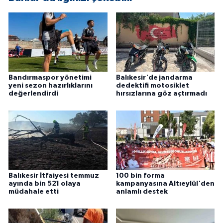
Bandırmaspor yönetimi
Balıkesir'de jandarma
yeni sezon hazırlıklarını
dedektifi motosiklet
değerlendirdi
hırsızlarına göz açtırmadı
Balıkesir İtfaiyesi temmuz
100 bin forma
ayında bin 521 olaya
kampanyasına Altıeylül'den
müdahale etti
anlamlı destek