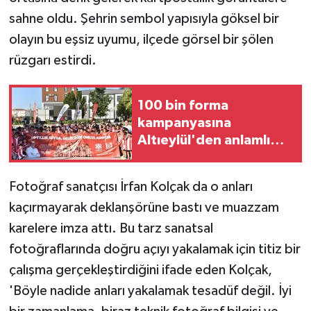
KÜLTÜR SANAT
sahne oldu. Şehrin sembol yapısıyla göksel bir
olayın bu eşsiz uyumu, ilçede görsel bir şölen
MAGAZİN
rüzgarı estirdi.
Otomobil
100 bin forma
POLİTİKA
kampanyasına
Altıeylül'den anlamlı
Sağlık
destek
SİYASET
Fotoğraf sanatçısı İrfan Kolçak da o anları
kaçırmayarak deklanşörüne bastı ve muazzam
SPOR HABERLERİ
karelere imza attı. Bu tarz sanatsal
fotoğraflarında doğru açıyı yakalamak için titiz bir
TEKNOLOJİ
çalışma gerçekleştirdiğini ifade eden Kolçak,
Turizm
'Böyle nadide anları yakalamak tesadüf değil. İyi