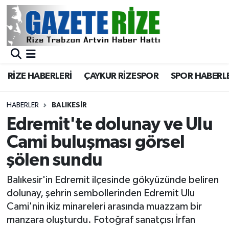
BÖLGEMİZ
Merkez Nöbetçi Eczaneler
SPOR
Merkez Hava Durumu
RİZE HABERLERİ
ÇAYKUR RİZESPOR
SPOR HABERL
Asayiş
Merkez Trafik Yoğunluk Haritası
HABERLER
BALIKESIR
Rize Jandarma Komutanlığı
Süper Lig Puan Durumu ve Fikstür
Edremit'te dolunay ve Ulu
Cami buluşması görsel
Bilim Teknoloji
Tüm Manşetler
şölen sundu
Bölge
Son Dakika Haberleri
Balıkesir'in Edremit ilçesinde gökyüzünde beliren
dolunay, şehrin sembollerinden Edremit Ulu
Advertising news
Haber Arşivi
Cami'nin ikiz minareleri arasında muazzam bir
manzara oluşturdu. Fotoğraf sanatçısı İrfan
Canlı Maç