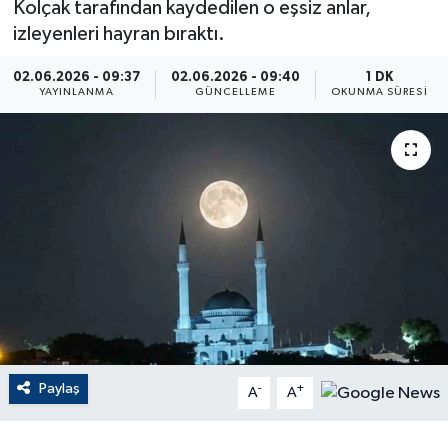
Kolçak tarafından kaydedilen o eşsiz anlar,
izleyenleri hayran bıraktı.
ÇEVRE
02.06.2026 - 09:37
02.06.2026 - 09:40
1 DK
Dış Haberler
YAYINLANMA
GÜNCELLEME
OKUNMA SÜRESI
Dünya
EĞİTİM
EKONOMİ
English News
Finans
Paylaş
-
+
Flaş Haber
A
A
Gayrimenkul