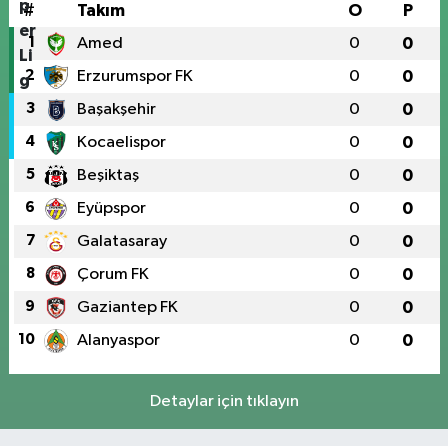
#
Takım
O
P
1
Amed
0
0
2
Erzurumspor FK
0
0
3
Başakşehir
0
0
4
Kocaelispor
0
0
5
Beşiktaş
0
0
6
Eyüpspor
0
0
7
Galatasaray
0
0
8
Çorum FK
0
0
9
Gaziantep FK
0
0
10
Alanyaspor
0
0
Detaylar için tıklayın