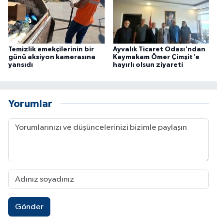
Temizlik emekçilerinin bir
Ayvalık Ticaret Odası'ndan
günü aksiyon kamerasına
Kaymakam Ömer Çimşit'e
yansıdı
hayırlı olsun ziyareti
Yorumlar
Gönder