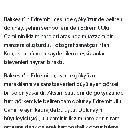
GENEL
Balıkesir'in Edremit ilçesinde gökyüzünde beliren
dolunay, şehrin sembollerinden Edremit Ulu
GÜNDEM
Cami'nin ikiz minareleri arasında muazzam bir
Güvenlik
manzara oluşturdu. Fotoğraf sanatçısı İrfan
Kolçak tarafından kaydedilen o eşsiz anlar,
HABERDE İNSAN
izleyenleri hayran bıraktı.
İNSAN
Balıkesir'in Edremit ilçesinde gökyüzü
meraklılarını ve sanatseverleri büyüleyen görsel
İş Dünyası
bir şölen yaşandı. Akşam saatlerinde gökyüzünde
Jandarma
tüm görkemiyle beliren tam dolunay Edremit Ulu
Cami ile aynı kadrajda buluştu. Dolunayın
Kadın
büyüleyici ışığı, ulu caminin ikiz minarelerinin tam
ortasına denk gelerek kartpostallık görüntülere