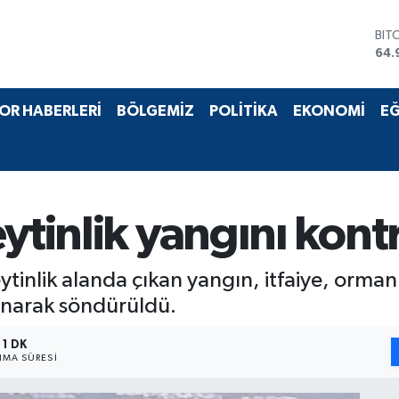
BIT
64.
DO
47,
EU
55,
OR HABERLERİ
BÖLGEMİZ
POLİTİKA
EKONOMİ
EĞ
STE
64,
GRA
666
BİS
13.
ytinlik yangını kontro
eytinlik alanda çıkan yangın, itfaiye, orman
lınarak söndürüldü.
1 DK
MA SÜRESI