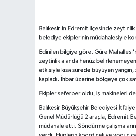
GENEL
Balıkesir'in Edremit ilçesinde zeytinli
GÜNDEM
belediye ekiplerinin müdahalesiyle kon
Güvenlik
Edinilen bilgiye göre, Güre Mahallesi'
HABERDE İNSAN
zeytinlik alanda henüz belirlenemeyen 
etkisiyle kısa sürede büyüyen yangın, ze
İNSAN
kapladı. İhbar üzerine bölgeye çok say
İş Dünyası
Ekipler seferber oldu, iş makineleri d
Jandarma
Balıkesir Büyükşehir Belediyesi İtfaiye
Genel Müdürlüğü 2 araçla, Edremit Bel
Kadın
müdahale etti. Söndürme çalışmaların
verdi. Ekiplerin koordineli ve yoğun ça