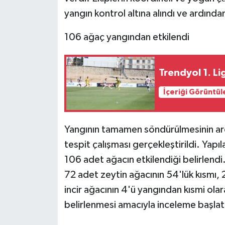
KÜLTÜR SANAT
yangın kontrol altına alındı ve ardınd
MAGAZİN
106 ağaç yangından etkilendi
Otomobil
Trendyol 1. Li
POLİTİKA
İçeriği Görüntül
Sağlık
Yangının tamamen söndürülmesinin ard
SİYASET
tespit çalışması gerçekleştirildi. Ya
SPOR HABERLERİ
106 adet ağacın etkilendiği belirlend
72 adet zeytin ağacının 54'lük kısmı, 
TEKNOLOJİ
incir ağacının 4'ü yangından kısmi olar
belirlenmesi amacıyla inceleme başlatı
Turizm