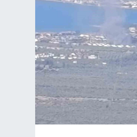
ÇEVRE
Dış Haberler
Dünya
EĞİTİM
EKONOMİ
English News
Finans
Flaş Haber
Gayrimenkul