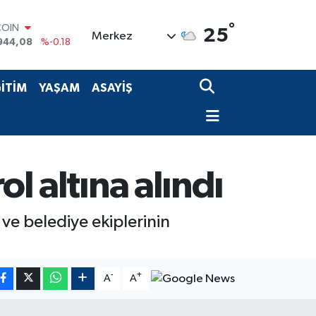
COIN
°
944,08
%-0.18
25
Merkez
LAR
7436
%0.18
RO
2510
%0.32
İTİM
YAŞAM
ASAYİŞ
RLİN
4811
%0.38
M ALTIN
0.55
%0.03
T100
779
%-14
l altına alındı
 ve belediye ekiplerinin
-
+
A
A