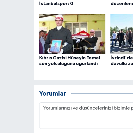
İstanbulspor: 0
düzenlen
Kıbrıs Gazisi Hüseyin Temel
İvrindi'd
son yolculuğuna uğurlandı
davullu zu
Yorumlar