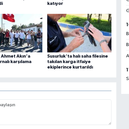
di
katıyor
G
1
B
B
A
e Ahmet Akın'a
Susurluk'ta halı saha filesine
rnalı karşılama
takılan karga itfaiye
ekiplerince kurtarıldı
1
S