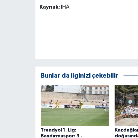
ÜLKE GÜNDEMİ
Kaynak:
İHA
YAŞAM
YEREL
Yerel Haberler
Bunlar da ilginizi çekebilir
Trendyol 1. Lig:
Kazdağlar
Bandırmaspor: 3 -
doğasında