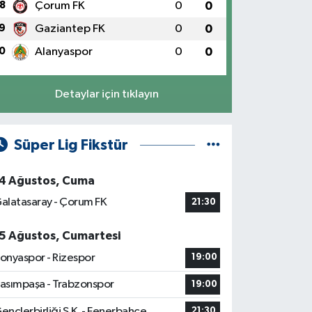
8
Çorum FK
0
0
9
Gaziantep FK
0
0
0
Alanyaspor
0
0
Detaylar için tıklayın
Süper Lig Fikstür
4 Ağustos, Cuma
alatasaray - Çorum FK
21:30
5 Ağustos, Cumartesi
onyaspor - Rizespor
19:00
asımpaşa - Trabzonspor
19:00
ençlerbirliği S.K. - Fenerbahçe
21:30