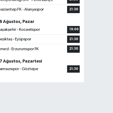
aziantep FK - Alanyaspor
21:30
6 Ağustos, Pazar
aşakşehir - Kocaelispor
19:00
eşiktaş - Eyüpspor
21:30
med - Erzurumspor FK
21:30
7 Ağustos, Pazartesi
amsunspor - Göztepe
21:30