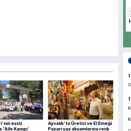
1
1
G
1
K
K
ı'nın eşsiz
Ayvalık'ta Üretici ve El Emeği
 'Aile Kampı'
Pazarı yaz akşamlarına renk
G