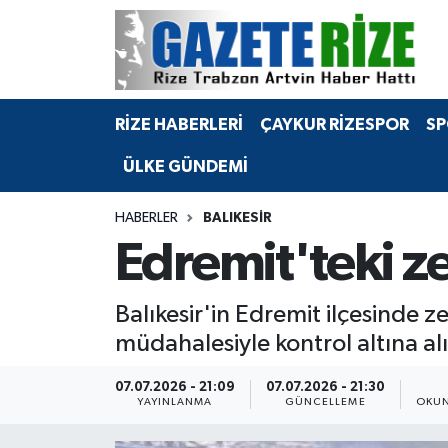
BÖLGEMİZ
Merkez Nöbetçi Eczaneler
RİZE HABERLERİ
ÇAYKUR RİZESPOR
SP
SPOR
Merkez Hava Durumu
ÜLKE GÜNDEMİ
Asayiş
Merkez Trafik Yoğunluk Haritası
HABERLER
BALIKESIR
Rize Jandarma Komutanlığı
Süper Lig Puan Durumu ve Fikstür
Edremit'teki ze
Bilim Teknoloji
Tüm Manşetler
Balıkesir'in Edremit ilçesinde z
Bölge
Son Dakika Haberleri
müdahalesiyle kontrol altına a
Advertising news
Haber Arşivi
07.07.2026 - 21:09
07.07.2026 - 21:30
YAYINLANMA
GÜNCELLEME
OKUN
Canlı Maç