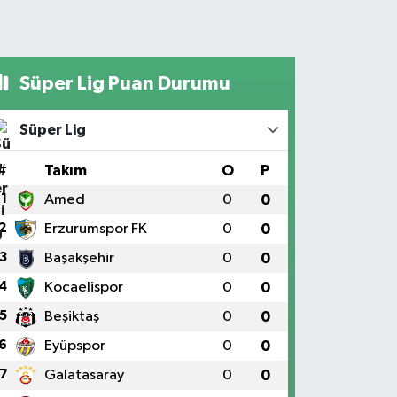
Süper Lig Puan Durumu
Süper Lig
#
Takım
O
P
1
Amed
0
0
2
Erzurumspor FK
0
0
3
Başakşehir
0
0
4
Kocaelispor
0
0
5
Beşiktaş
0
0
6
Eyüpspor
0
0
7
Galatasaray
0
0