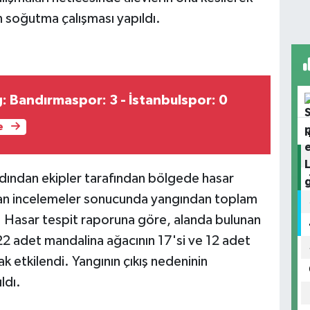
an soğutma çalışması yapıldı.
g: Bandırmaspor: 3 - İstanbulspor: 0
e
ından ekipler tarafından bölgede hasar
pılan incelemeler sonucunda yangından toplam
i. Hasar tespit raporuna göre, alanda bulunan
22 adet mandalina ağacının 17'si ve 12 adet
ak etkilendi. Yangının çıkış nedeninin
ldı.