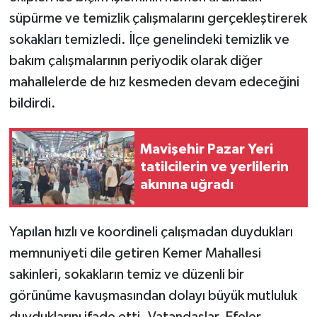
KÜLTÜR SANAT
süpürme ve temizlik çalışmalarını gerçekleştirerek
sokakları temizledi. İlçe genelindeki temizlik ve
MAGAZİN
bakım çalışmalarının periyodik olarak diğer
Otomobil
mahallelerde de hız kesmeden devam edeceğini
bildirdi.
POLİTİKA
Mavişehir Pazar Yeri
Sağlık
tatilcilerin ve yerlilerin
akınına uğradı
SİYASET
SPOR HABERLERİ
Yapılan hızlı ve koordineli çalışmadan duydukları
memnuniyeti dile getiren Kemer Mahallesi
TEKNOLOJİ
sakinleri, sokakların temiz ve düzenli bir
Turizm
görünüme kavuşmasından dolayı büyük mutluluk
duyduklarını ifade etti. Vatandaşlar, Efeler