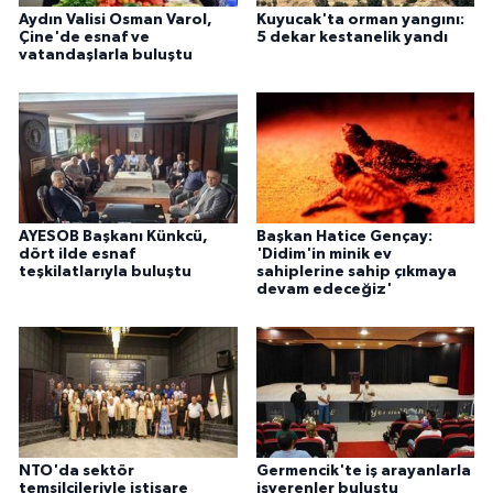
Aydın Valisi Osman Varol,
Kuyucak'ta orman yangını:
Çine'de esnaf ve
5 dekar kestanelik yandı
vatandaşlarla buluştu
AYESOB Başkanı Künkcü,
Başkan Hatice Gençay:
dört ilde esnaf
'Didim'in minik ev
teşkilatlarıyla buluştu
sahiplerine sahip çıkmaya
devam edeceğiz'
NTO'da sektör
Germencik'te iş arayanlarla
temsilcileriyle istişare
işverenler buluştu