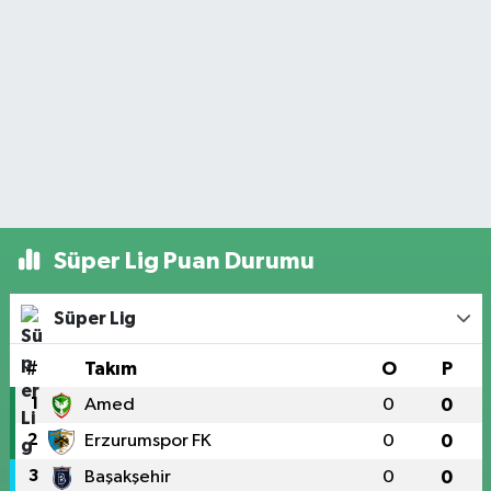
Süper Lig Puan Durumu
Süper Lig
#
Takım
O
P
1
Amed
0
0
2
Erzurumspor FK
0
0
3
Başakşehir
0
0