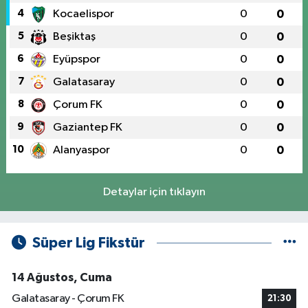
4
Kocaelispor
0
0
5
Beşiktaş
0
0
6
Eyüpspor
0
0
7
Galatasaray
0
0
8
Çorum FK
0
0
9
Gaziantep FK
0
0
10
Alanyaspor
0
0
Detaylar için tıklayın
Süper Lig Fikstür
14 Ağustos, Cuma
Galatasaray - Çorum FK
21:30