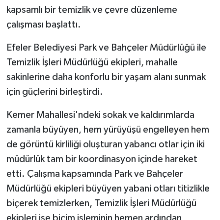
kapsamlı bir temizlik ve çevre düzenleme
GENEL
çalışması başlattı.
Efeler Belediyesi Park ve Bahçeler Müdürlüğü ile
GÜNDEM
Temizlik İşleri Müdürlüğü ekipleri, mahalle
Güvenlik
sakinlerine daha konforlu bir yaşam alanı sunmak
için güçlerini birleştirdi.
HABERDE İNSAN
Kemer Mahallesi'ndeki sokak ve kaldırımlarda
İNSAN
zamanla büyüyen, hem yürüyüşü engelleyen hem
de görüntü kirliliği oluşturan yabancı otlar için iki
İş Dünyası
müdürlük tam bir koordinasyon içinde hareket
etti. Çalışma kapsamında Park ve Bahçeler
Jandarma
Müdürlüğü ekipleri büyüyen yabani otları titizlikle
Kadın
biçerek temizlerken, Temizlik İşleri Müdürlüğü
ekipleri ise biçim işleminin hemen ardından