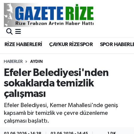
BÖLGEMİZ
Merkez Nöbetçi Eczaneler
SPOR
Merkez Hava Durumu
RİZE HABERLERİ
ÇAYKUR RİZESPOR
SPOR HABERL
Asayiş
Merkez Trafik Yoğunluk Haritası
HABERLER
AYDIN
Rize Jandarma Komutanlığı
Süper Lig Puan Durumu ve Fikstür
Efeler Belediyesi'nden
sokaklarda temizlik
Bilim Teknoloji
Tüm Manşetler
çalışması
Bölge
Son Dakika Haberleri
Efeler Belediyesi, Kemer Mahallesi'nde geniş
kapsamlı bir temizlik ve çevre düzenleme
Advertising news
Haber Arşivi
çalışması başlattı.
Canlı Maç
03.06.2026 - 14:38
03.06.2026 - 14:45
1 DK