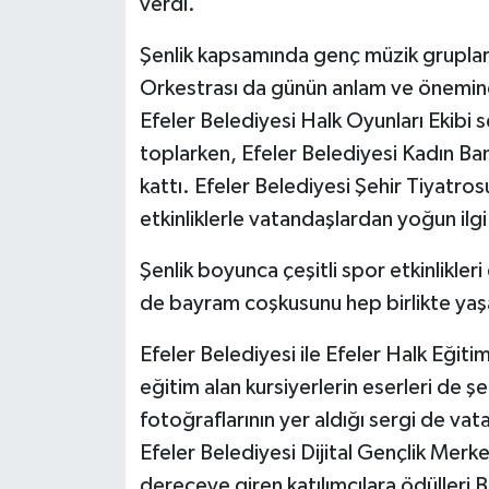
verdi.
ÜLKE GÜNDEMİ
Şenlik kapsamında genç müzik grupları
YAŞAM
Orkestrası da günün anlam ve önemine
Efeler Belediyesi Halk Oyunları Ekibi 
YEREL
toplarken, Efeler Belediyesi Kadın Ba
kattı. Efeler Belediyesi Şehir Tiyatros
Yerel Haberler
etkinliklerle vatandaşlardan yoğun ilg
Şenlik boyunca çeşitli spor etkinlikle
de bayram coşkusunu hep birlikte yaş
Efeler Belediyesi ile Efeler Halk Eğiti
eğitim alan kursiyerlerin eserleri de ş
fotoğraflarının yer aldığı sergi de v
Efeler Belediyesi Dijital Gençlik Mer
dereceye giren katılımcılara ödülleri B