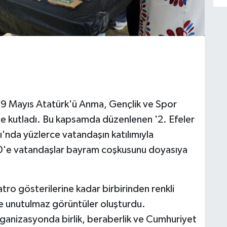
, 19 Mayıs Atatürk'ü Anma, Gençlik ve Spor
ile kutladı. Bu kapsamda düzenlenen '2. Efeler
ı'nda yüzlerce vatandaşın katılımıyla
 70'e vatandaşlar bayram coşkusunu doyasıya
tro gösterilerine kadar birbirinden renkli
'de unutulmaz görüntüler oluşturdu.
rganizasyonda birlik, beraberlik ve Cumhuriyet