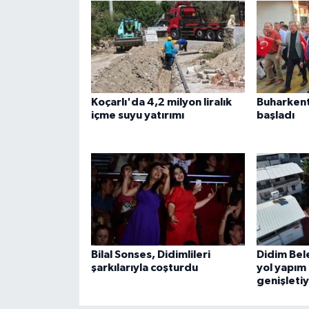
Koçarlı'da 4,2 milyon liralık
Buharkent 
içme suyu yatırımı
başladı
Bilal Sonses, Didimlileri
Didim Bel
şarkılarıyla coşturdu
yol yapım 
genişleti