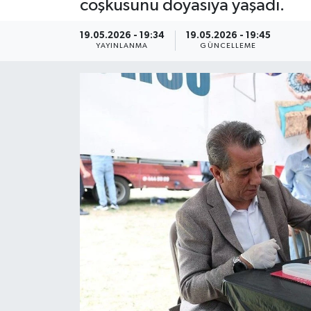
coşkusunu doyasıya yaşadı.
ÇEVRE
19.05.2026 - 19:34
19.05.2026 - 19:45
YAYINLANMA
GÜNCELLEME
Dış Haberler
Dünya
EĞİTİM
EKONOMİ
English News
Finans
Flaş Haber
Gayrimenkul