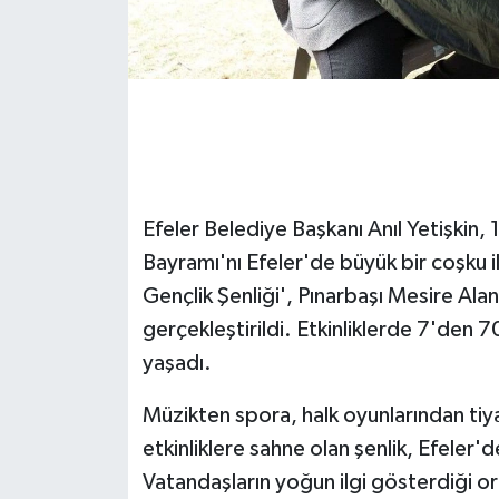
GENEL
GÜNDEM
Güvenlik
HABERDE İNSAN
Efeler Belediye Başkanı Anıl Yetişkin
Bayramı'nı Efeler'de büyük bir coşku 
İNSAN
Gençlik Şenliği', Pınarbaşı Mesire Alan
gerçekleştirildi. Etkinliklerde 7'den
İş Dünyası
yaşadı.
Jandarma
Müzikten spora, halk oyunlarından tiya
etkinliklere sahne olan şenlik, Efeler
Kadın
Vatandaşların yoğun ilgi gösterdiği o