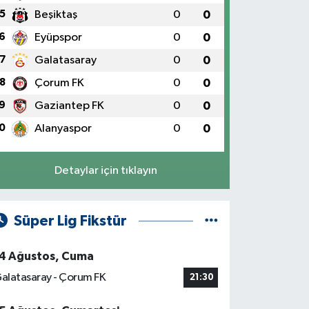
5
Beşiktaş
0
0
6
Eyüpspor
0
0
7
Galatasaray
0
0
8
Çorum FK
0
0
9
Gaziantep FK
0
0
0
Alanyaspor
0
0
Detaylar için tıklayın
Süper Lig Fikstür
4 Ağustos, Cuma
alatasaray - Çorum FK
21:30