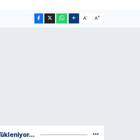
-
+
A
A
ükleniyor...