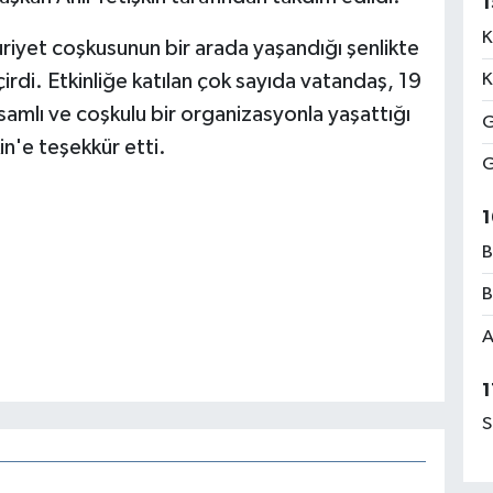
1
K
iyet coşkusunun bir arada yaşandığı şenlikte
rdi. Etkinliğe katılan çok sayıda vatandaş, 19
K
amlı ve coşkulu bir organizasyonla yaşattığı
G
in'e teşekkür etti.
G
1
B
B
A
1
S