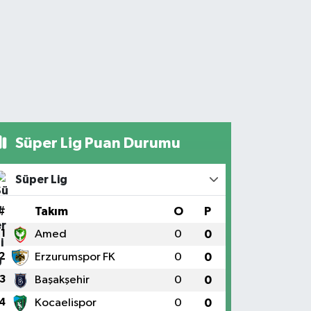
Süper Lig Puan Durumu
Süper Lig
#
Takım
O
P
1
Amed
0
0
2
Erzurumspor FK
0
0
3
Başakşehir
0
0
4
Kocaelispor
0
0