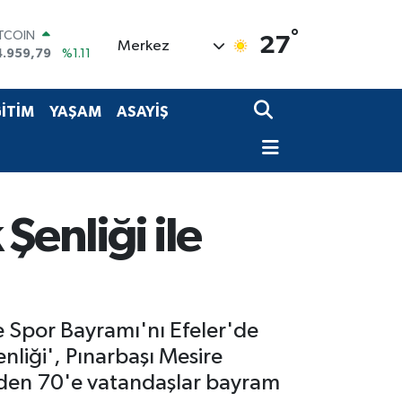
°
ITCOIN
27
Merkez
4.959,79
%1.11
OLAR
7,7436
%0.18
URO
İTİM
YAŞAM
ASAYİŞ
5,2510
%0.32
TERLİN
4,4811
%0.38
RAM ALTIN
660.55
%0.03
İST100
Şenliği ile
3.779
%-14
e Spor Bayramı'nı Efeler'de
nliği', Pınarbaşı Mesire
 7'den 70'e vatandaşlar bayram