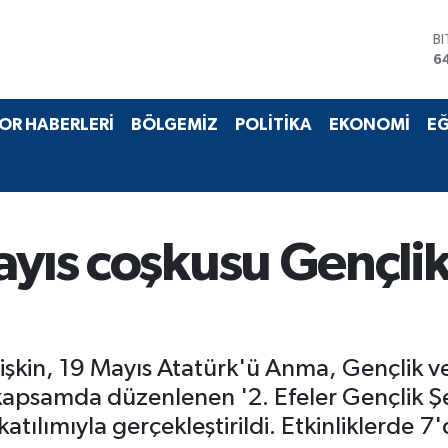
B
6
D
4
E
OR HABERLERİ
BÖLGEMİZ
POLİTİKA
EKONOMİ
EĞ
5
S
6
G
6
B
yıs coşkusu Gençlik 
1
tişkin, 19 Mayıs Atatürk'ü Anma, Gençlik v
 kapsamda düzenlenen '2. Efeler Gençlik Şe
atılımıyla gerçekleştirildi. Etkinliklerde