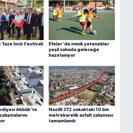
Taze İncir Festivali
Efeler'de minik yetenekler
yeşil sahada geleceğe
hazırlanıyor
ediyesi Akbük'te
Nazilli 372 sokaktaki 10 bin
çalışmalarını
metrekarelik asfalt çalışması
yor
tamamlandı