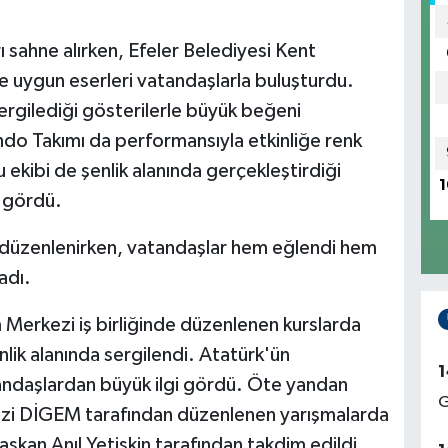
 sahne alırken, Efeler Belediyesi Kent
 uygun eserleri vatandaşlarla buluşturdu.
sergilediği gösterilerle büyük beğeni
ndo Takımı da performansıyla etkinliğe renk
u ekibi de şenlik alanında gerçekleştirdiği
1
i gördü.
ri düzenlenirken, vatandaşlar hem eğlendi hem
adı.
m Merkezi iş birliğinde düzenlenen kurslarda
enlik alanında sergilendi. Atatürk'ün
1
atandaşlardan büyük ilgi gördü. Öte yandan
G
kezi DİGEM tarafından düzenlenen yarışmalarda
aşkan Anıl Yetişkin tarafından takdim edildi.