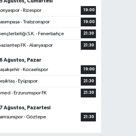
5 Ağustos, Cumartesi
onyaspor - Rizespor
19:00
asımpaşa - Trabzonspor
19:00
ençlerbirliği S.K. - Fenerbahçe
21:30
aziantep FK - Alanyaspor
21:30
6 Ağustos, Pazar
aşakşehir - Kocaelispor
19:00
eşiktaş - Eyüpspor
21:30
med - Erzurumspor FK
21:30
7 Ağustos, Pazartesi
amsunspor - Göztepe
21:30