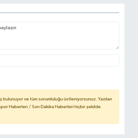
ş bulunuyor ve tüm sorumluluğu üstleniyorsunuz. Yazılan
or Haberleri / Son Dakika Haberleri hiçbir şekilde