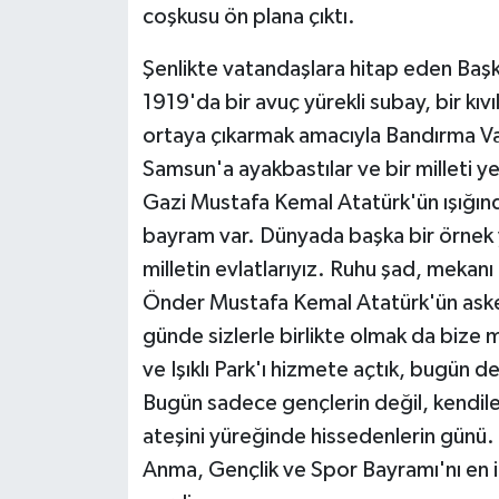
KÜLTÜR SANAT
coşkusu ön plana çıktı.
MAGAZİN
Şenlikte vatandaşlara hitap eden Başk
1919'da bir avuç yürekli subay, bir kıvı
Otomobil
ortaya çıkarmak amacıyla Bandırma Va
Samsun'a ayakbastılar ve bir milleti ye
POLİTİKA
Gazi Mustafa Kemal Atatürk'ün ışığınd
Sağlık
bayram var. Dünyada başka bir örnek y
milletin evlatlarıyız. Ruhu şad, mekanı 
SİYASET
Önder Mustafa Kemal Atatürk'ün aske
günde sizlerle birlikte olmak da bize m
SPOR HABERLERİ
ve Işıklı Park'ı hizmete açtık, bugün d
Bugün sadece gençlerin değil, kendile
TEKNOLOJİ
ateşini yüreğinde hissedenlerin günü.
Turizm
Anma, Gençlik ve Spor Bayramı'nı en i