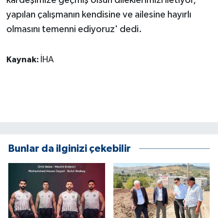
ÜLKE GÜNDEMİ
yapılan çalışmanın kendisine ve ailesine hayırlı
olmasını temenni ediyoruz' dedi.
YAŞAM
YEREL
Kaynak:
İHA
Yerel Haberler
Bunlar da ilginizi çekebilir