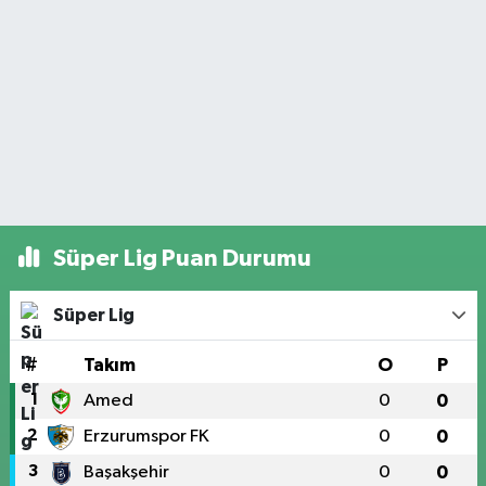
Süper Lig Puan Durumu
Süper Lig
#
Takım
O
P
1
Amed
0
0
2
Erzurumspor FK
0
0
3
Başakşehir
0
0