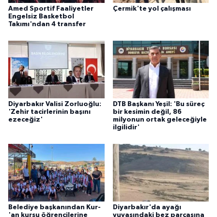
Amed Sportif Faaliyetler
Çermik'te yol çalışması
Engelsiz Basketbol
Takımı'ndan 4 transfer
Diyarbakır Valisi Zorluoğlu:
DTB Başkanı Yeşil: 'Bu süreç
'Zehir tacirlerinin başını
bir kesimin değil, 86
ezeceğiz'
milyonun ortak geleceğiyle
ilgilidir'
Belediye başkanından Kur-
Diyarbakır'da ayağı
'an kursu öğrencilerine
yuvasındaki bez parçasına