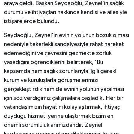
KÜLTÜR SANAT
araya geldi. Başkan Seydaoğlu, Zeynel'in sağlık
durumu ve ihtiyaçları hakkında kendisi ve ailesiyle
MAGAZİN
istişarelerde bulundu.
Otomobil
Seydaoğlu, Zeynel'in evinin yolunun bozuk olması
nedeniyle tekerlekli sandalyesiyle rahat hareket
POLİTİKA
edemediğini ve çevresini gezmekte zorluk
yaşadığını öğrendiklerini belirterek, 'Bu
Sağlık
kapsamda hem sağlık sorunlarıyla ilgili gerekli
SİYASET
kurum ve kuruluşlarla görüşmelerimizi
gerçekleştirdik hem de evinin yolunun yapılması
SPOR HABERLERİ
için söz verdiğimiz çalışmalara başladık. Her bir
vatandaşımızın hayatını kolaylaştırmak, ihtiyaç
TEKNOLOJİ
duyduğu hizmeti yerine ulaştırmak bizim en
Turizm
önemli sorumluluklarımızdandır. Zeynel
kardeşimize geçmiş olsun dileklerimizi iletiyor,