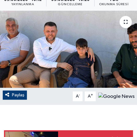
YAYINLANMA
GÜNCELLEME
OKUNMA SÜRESI
ÇEVRE
Dış Haberler
Dünya
EĞİTİM
EKONOMİ
English News
Paylaş
-
+
A
A
Finans
Flaş Haber
Gayrimenkul