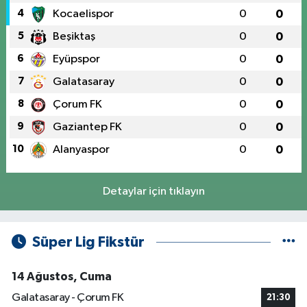
4
Kocaelispor
0
0
5
Beşiktaş
0
0
6
Eyüpspor
0
0
7
Galatasaray
0
0
8
Çorum FK
0
0
9
Gaziantep FK
0
0
10
Alanyaspor
0
0
Detaylar için tıklayın
Süper Lig Fikstür
14 Ağustos, Cuma
Galatasaray - Çorum FK
21:30