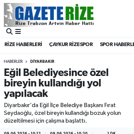
BÖLGEMİZ
Merkez Nöbetçi Eczaneler
SPOR
Merkez Hava Durumu
RİZE HABERLERİ
ÇAYKUR RİZESPOR
SPOR HABERL
Asayiş
Merkez Trafik Yoğunluk Haritası
HABERLER
DIYARBAKIR
Rize Jandarma Komutanlığı
Süper Lig Puan Durumu ve Fikstür
Eğil Belediyesince özel
bireyin kullandığı yol
Bilim Teknoloji
Tüm Manşetler
yapılacak
Bölge
Son Dakika Haberleri
Diyarbakır'da Eğil İlçe Belediye Başkanı Fırat
Seydaoğlu, özel bireyin kullandığı bozuk yolun
Advertising news
Haber Arşivi
düzeltilmesi için çalışma başlattı.
Canlı Maç
09.06.2026 - 10:12
09.06.2026 - 10:20
1 DK