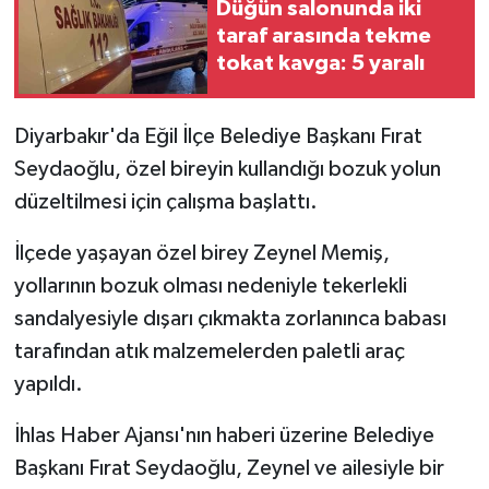
Düğün salonunda iki
taraf arasında tekme
GENEL
tokat kavga: 5 yaralı
GÜNDEM
Diyarbakır'da Eğil İlçe Belediye Başkanı Fırat
Güvenlik
Seydaoğlu, özel bireyin kullandığı bozuk yolun
düzeltilmesi için çalışma başlattı.
HABERDE İNSAN
İlçede yaşayan özel birey Zeynel Memiş,
İNSAN
yollarının bozuk olması nedeniyle tekerlekli
sandalyesiyle dışarı çıkmakta zorlanınca babası
İş Dünyası
tarafından atık malzemelerden paletli araç
yapıldı.
Jandarma
İhlas Haber Ajansı'nın haberi üzerine Belediye
Kadın
Başkanı Fırat Seydaoğlu, Zeynel ve ailesiyle bir