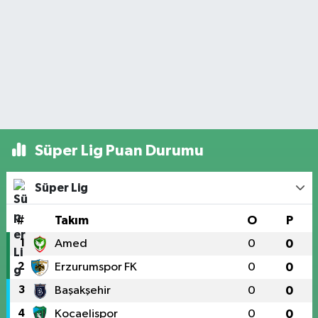
Süper Lig Puan Durumu
Süper Lig
#
Takım
O
P
1
Amed
0
0
2
Erzurumspor FK
0
0
3
Başakşehir
0
0
4
Kocaelispor
0
0