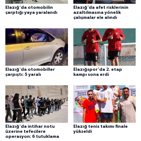
ÜLKE GÜNDEMİ
Elazığ'da otomobilin
Elazığ'da afet risklerinin
çarptığı yaya yaralandı
azaltılmasına yönelik
çalışmalar ele alındı
YAŞAM
YEREL
Yerel Haberler
Elazığ'da otomobiller
Elazığspor'da 2. etap
çarpıştı: 5 yaralı
kampı sona erdi
Elazığ'da intihar notu
Elazığ tenis takımı finale
üzerine tefecilere
yükseldi
operasyon: 6 tutuklama