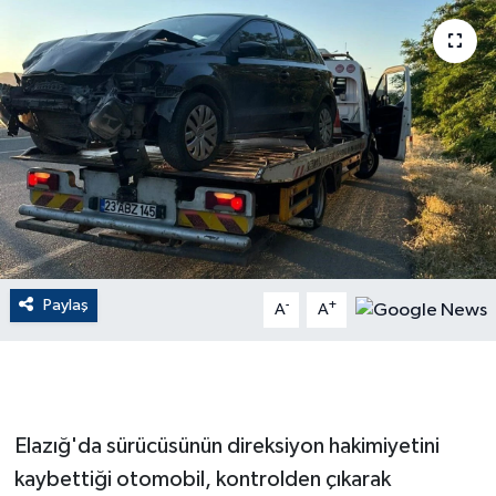
ÇEVRE
Dış Haberler
Dünya
EĞİTİM
EKONOMİ
Paylaş
-
+
A
A
English News
Finans
Flaş Haber
Elazığ'da sürücüsünün direksiyon hakimiyetini
kaybettiği otomobil, kontrolden çıkarak
Gayrimenkul