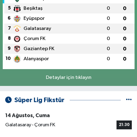
5
Beşiktaş
0
0
6
Eyüpspor
0
0
7
Galatasaray
0
0
8
Çorum FK
0
0
9
Gaziantep FK
0
0
10
Alanyaspor
0
0
Detaylar için tıklayın
Süper Lig Fikstür
14 Ağustos, Cuma
Galatasaray - Çorum FK
21:30