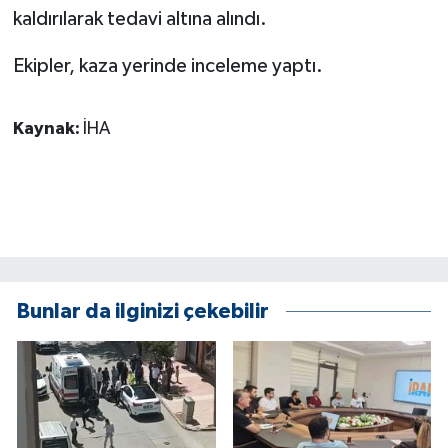
KÜLTÜR SANAT
kaldırılarak tedavi altına alındı.
MAGAZİN
Ekipler, kaza yerinde inceleme yaptı.
Otomobil
Kaynak:
İHA
POLİTİKA
Sağlık
SİYASET
Bunlar da ilginizi çekebilir
SPOR HABERLERİ
TEKNOLOJİ
Turizm