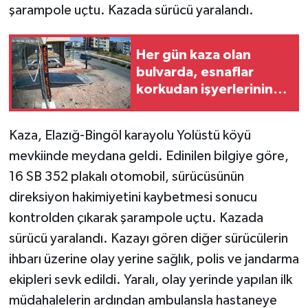
şarampole uçtu. Kazada sürücü yaralandı.
GENEL
Her gün kaza olan
GÜNDEM
bulvarda, esnaflar
korkudan işyerlerinin
Güvenlik
önünde oturamıyor
Kaza, Elazığ-Bingöl karayolu Yolüstü köyü
HABERDE İNSAN
mevkiinde meydana geldi. Edinilen bilgiye göre,
İNSAN
16 SB 352 plakalı otomobil, sürücüsünün
direksiyon hakimiyetini kaybetmesi sonucu
İş Dünyası
kontrolden çıkarak şarampole uçtu. Kazada
sürücü yaralandı. Kazayı gören diğer sürücülerin
Jandarma
ihbarı üzerine olay yerine sağlık, polis ve jandarma
Kadın
ekipleri sevk edildi. Yaralı, olay yerinde yapılan ilk
müdahalelerin ardından ambulansla hastaneye