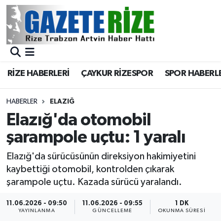
BÖLGEMİZ
Merkez Nöbetçi Eczaneler
SPOR
Merkez Hava Durumu
RİZE HABERLERİ
ÇAYKUR RİZESPOR
SPOR HABERL
Asayiş
Merkez Trafik Yoğunluk Haritası
HABERLER
ELAZIĞ
Rize Jandarma Komutanlığı
Süper Lig Puan Durumu ve Fikstür
Elazığ'da otomobil
şarampole uçtu: 1 yaralı
Bilim Teknoloji
Tüm Manşetler
Elazığ'da sürücüsünün direksiyon hakimiyetini
Bölge
Son Dakika Haberleri
kaybettiği otomobil, kontrolden çıkarak
şarampole uçtu. Kazada sürücü yaralandı.
Advertising news
Haber Arşivi
11.06.2026 - 09:50
11.06.2026 - 09:55
1 DK
YAYINLANMA
GÜNCELLEME
OKUNMA SÜRESI
Canlı Maç