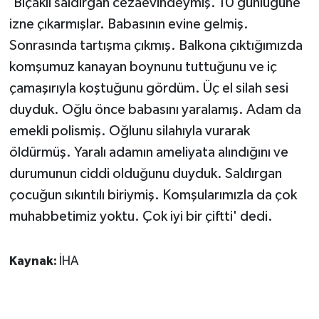
'Bıçaklı saldırgan cezaevindeymiş. 10 günlüğüne
ÜLKE GÜNDEMİ
izne çıkarmışlar. Babasının evine gelmiş.
Sonrasında tartışma çıkmış. Balkona çıktığımızda
YAŞAM
komşumuz kanayan boynunu tuttuğunu ve iç
YEREL
çamaşırıyla koştuğunu gördüm. Üç el silah sesi
duyduk. Oğlu önce babasını yaralamış. Adam da
Yerel Haberler
emekli polismiş. Oğlunu silahıyla vurarak
öldürmüş. Yaralı adamın ameliyata alındığını ve
durumunun ciddi olduğunu duyduk. Saldırgan
çocuğun sıkıntılı biriymiş. Komşularımızla da çok
muhabbetimiz yoktu. Çok iyi bir çiftti' dedi.
Kaynak:
İHA