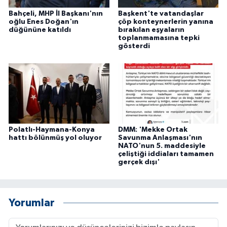
Bahçeli, MHP İl Başkanı'nın
Başkent'te vatandaşlar
oğlu Enes Doğan'ın
çöp konteynerlerin yanına
düğününe katıldı
bırakılan eşyaların
toplanmamasına tepki
gösterdi
Polatlı-Haymana-Konya
DMM: 'Mekke Ortak
hattı bölünmüş yol oluyor
Savunma Anlaşması'nın
NATO'nun 5. maddesiyle
çeliştiği iddiaları tamamen
gerçek dışı'
Yorumlar