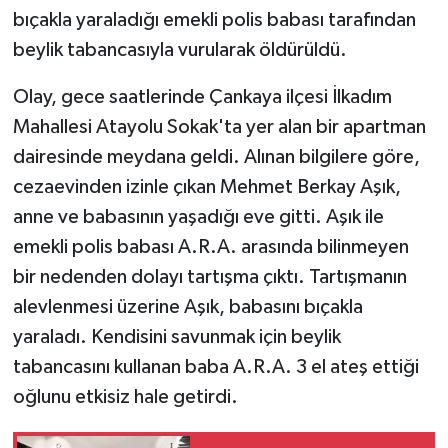
bıçakla yaraladığı emekli polis babası tarafından
GENEL
beylik tabancasıyla vurularak öldürüldü.
Olay, gece saatlerinde Çankaya ilçesi İlkadım
GÜNDEM
Mahallesi Atayolu Sokak'ta yer alan bir apartman
Güvenlik
dairesinde meydana geldi. Alınan bilgilere göre,
cezaevinden izinle çıkan Mehmet Berkay Aşık,
HABERDE İNSAN
anne ve babasının yaşadığı eve gitti. Aşık ile
emekli polis babası A.R.A. arasında bilinmeyen
İNSAN
bir nedenden dolayı tartışma çıktı. Tartışmanın
İş Dünyası
alevlenmesi üzerine Aşık, babasını bıçakla
yaraladı. Kendisini savunmak için beylik
Jandarma
tabancasını kullanan baba A.R.A. 3 el ateş ettiği
oğlunu etkisiz hale getirdi.
Kadın