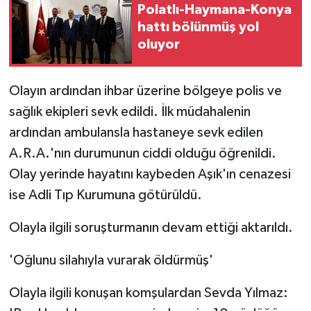
KÜLTÜR SANAT
Polatlı-Haymana-Konya
hattı bölünmüş yol
MAGAZİN
oluyor
Otomobil
Olayın ardından ihbar üzerine bölgeye polis ve
sağlık ekipleri sevk edildi. İlk müdahalenin
POLİTİKA
ardından ambulansla hastaneye sevk edilen
Sağlık
A.R.A.'nın durumunun ciddi olduğu öğrenildi.
Olay yerinde hayatını kaybeden Aşık'ın cenazesi
SİYASET
ise Adli Tıp Kurumuna götürüldü.
SPOR HABERLERİ
Olayla ilgili soruşturmanın devam ettiği aktarıldı.
TEKNOLOJİ
'Oğlunu silahıyla vurarak öldürmüş'
Turizm
Olayla ilgili konuşan komşulardan Sevda Yılmaz: