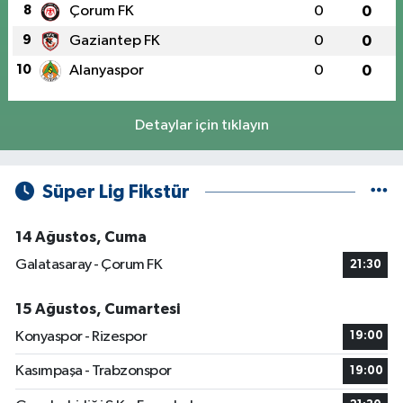
8
Çorum FK
0
0
9
Gaziantep FK
0
0
10
Alanyaspor
0
0
Detaylar için tıklayın
Süper Lig Fikstür
14 Ağustos, Cuma
Galatasaray - Çorum FK
21:30
15 Ağustos, Cumartesi
Konyaspor - Rizespor
19:00
Kasımpaşa - Trabzonspor
19:00