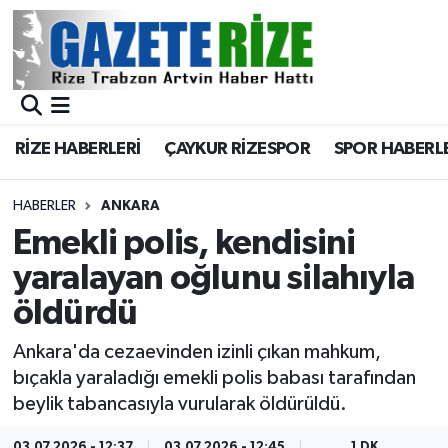
BÖLGEMİZ
Merkez Nöbetçi Eczaneler
SPOR
Merkez Hava Durumu
RİZE HABERLERİ
ÇAYKUR RİZESPOR
SPOR HABERL
Asayiş
Merkez Trafik Yoğunluk Haritası
HABERLER
ANKARA
Rize Jandarma Komutanlığı
Süper Lig Puan Durumu ve Fikstür
Emekli polis, kendisini
yaralayan oğlunu silahıyla
Bilim Teknoloji
Tüm Manşetler
öldürdü
Bölge
Son Dakika Haberleri
Ankara'da cezaevinden izinli çıkan mahkum,
bıçakla yaraladığı emekli polis babası tarafından
Advertising news
Haber Arşivi
beylik tabancasıyla vurularak öldürüldü.
Canlı Maç
03.07.2026 - 12:37
03.07.2026 - 12:45
1 DK