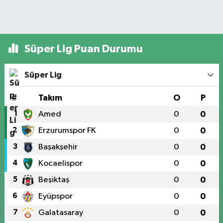
Süper Lig Puan Durumu
Süper Lig
#
Takım
O
P
1
Amed
0
0
2
Erzurumspor FK
0
0
3
Başakşehir
0
0
4
Kocaelispor
0
0
5
Beşiktaş
0
0
6
Eyüpspor
0
0
7
Galatasaray
0
0