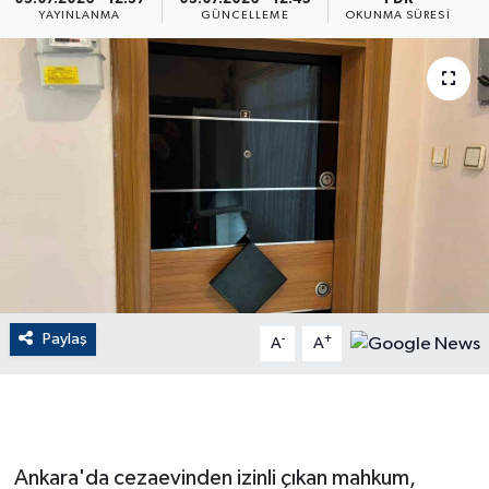
YAYINLANMA
GÜNCELLEME
OKUNMA SÜRESI
ÇEVRE
Dış Haberler
Dünya
EĞİTİM
EKONOMİ
English News
Paylaş
-
+
A
A
Finans
Flaş Haber
Ankara'da cezaevinden izinli çıkan mahkum,
Gayrimenkul