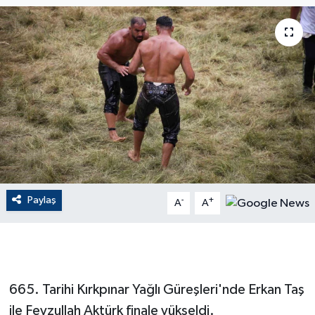
ÇEVRE
Dış Haberler
Dünya
EĞİTİM
EKONOMİ
Paylaş
-
+
A
A
English News
Finans
Flaş Haber
665. Tarihi Kırkpınar Yağlı Güreşleri'nde Erkan Taş
ile Feyzullah Aktürk finale yükseldi.
Gayrimenkul