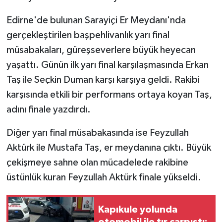
Edirne'de bulunan Sarayiçi Er Meydanı'nda
GENEL
gerçekleştirilen başpehlivanlık yarı final
GÜNDEM
müsabakaları, güreşseverlere büyük heyecan
yaşattı. Günün ilk yarı final karşılaşmasında Erkan
Güvenlik
Taş ile Seçkin Duman karşı karşıya geldi. Rakibi
karşısında etkili bir performans ortaya koyan Taş,
HABERDE İNSAN
adını finale yazdırdı.
İNSAN
Diğer yarı final müsabakasında ise Feyzullah
Aktürk ile Mustafa Taş, er meydanına çıktı. Büyük
İş Dünyası
çekişmeye sahne olan mücadelede rakibine
Jandarma
üstünlük kuran Feyzullah Aktürk finale yükseldi.
Kadın
Kapıkule yolunda