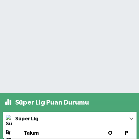
Süper Lig Puan Durumu
Süper Lig
#
Takım
O
P