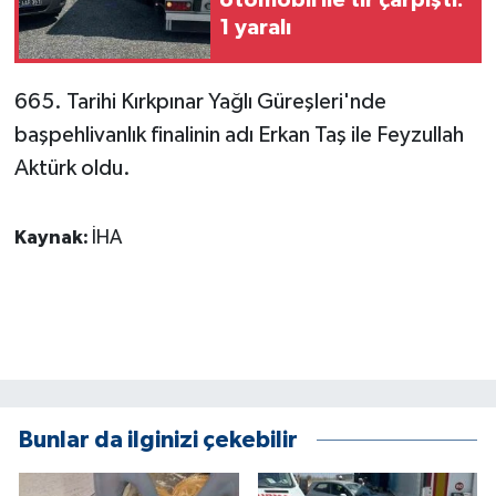
otomobil ile tır çarpıştı:
KÜLTÜR SANAT
1 yaralı
MAGAZİN
665. Tarihi Kırkpınar Yağlı Güreşleri'nde
Otomobil
başpehlivanlık finalinin adı Erkan Taş ile Feyzullah
Aktürk oldu.
POLİTİKA
Sağlık
Kaynak:
İHA
SİYASET
SPOR HABERLERİ
TEKNOLOJİ
Bunlar da ilginizi çekebilir
Turizm