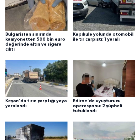
ÜLKE GÜNDEMİ
YAŞAM
Bulgaristan sınırında
Kapıkule yolunda otomobil
YEREL
kamyonetten 500 bin euro
ile tır çarpıştı: 1 yaralı
değerinde altın ve sigara
çıktı
Yerel Haberler
Keşan'da tırın çarptığı yaya
Edirne'de uyuşturucu
yaralandı
operasyonu: 2 şüpheli
tutuklandı