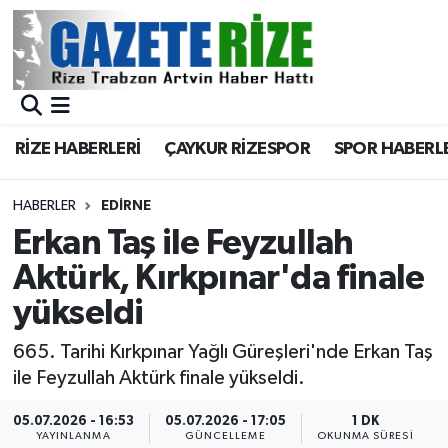
BÖLGEMİZ
Merkez Nöbetçi Eczaneler
SPOR
Merkez Hava Durumu
RİZE HABERLERİ
ÇAYKUR RİZESPOR
SPOR HABERL
Asayiş
Merkez Trafik Yoğunluk Haritası
HABERLER
EDIRNE
Rize Jandarma Komutanlığı
Süper Lig Puan Durumu ve Fikstür
Erkan Taş ile Feyzullah
Aktürk, Kırkpınar'da finale
Bilim Teknoloji
Tüm Manşetler
yükseldi
Bölge
Son Dakika Haberleri
665. Tarihi Kırkpınar Yağlı Güreşleri'nde Erkan Taş
ile Feyzullah Aktürk finale yükseldi.
Advertising news
Haber Arşivi
05.07.2026 - 16:53
05.07.2026 - 17:05
1 DK
Canlı Maç
YAYINLANMA
GÜNCELLEME
OKUNMA SÜRESI