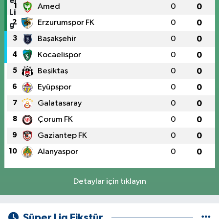
1
Amed
0
0
2
Erzurumspor FK
0
0
3
Başakşehir
0
0
4
Kocaelispor
0
0
5
Beşiktaş
0
0
6
Eyüpspor
0
0
7
Galatasaray
0
0
8
Çorum FK
0
0
9
Gaziantep FK
0
0
10
Alanyaspor
0
0
Detaylar için tıklayın
Süper Lig Fikstür